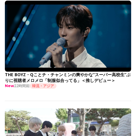
THE BOYZ・Qことチ・チャンミンの爽やかな“スーパー高校生”ぶ
りに視聴者メロメロ「制服似合ってる」＜推しデビュー＞
22時間前
韓流・アジア
New