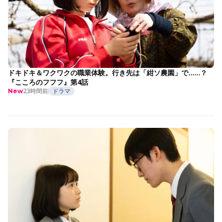
ドキドキ＆ワクワクの職業体験。行き先は「紺ソ農園」で……？
『こころのフフフ』第4話
23時間前
ドラマ
New