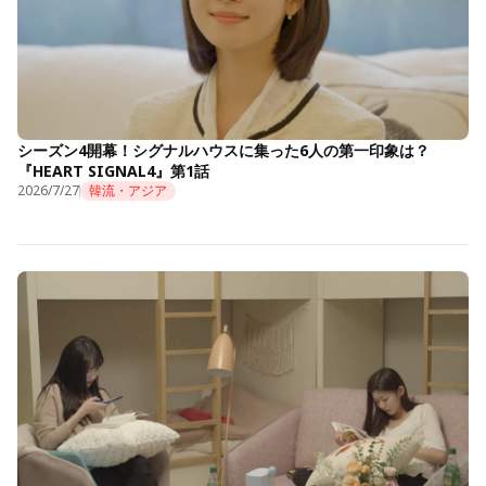
シーズン4開幕！シグナルハウスに集った6人の第一印象は？
『HEART SIGNAL4』第1話
2026/7/27
韓流・アジア