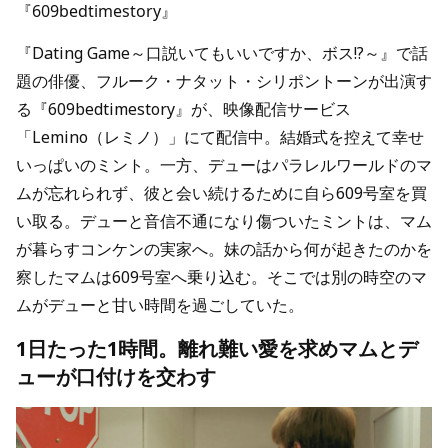
『609bedtimestory』
『Dating Game～口説いてもいいですか、ボス!?～』で話
題の俳優、フルーク・ナタット・シリポントーンが出演す
る『609bedtimestory』が、映像配信サービス
「Lemino（レミノ）」にて配信中。結婚式を控えて幸せ
いっぱいのミント。一方、デューはパラレルワールドのマ
ムが忘れられず、彼と会い続けるために自ら609号室を買
い取る。デューと音信不通になり傷ついたミントは、マム
が暮らすコンケンの実家へ。妹の話から何が起きたのかを
察したマムは609号室へ乗り込む。そこでは別の時空のマ
ムがデューと甘い時間を過ごしていた。
1日たった1時間。離れ難い愛を求めマムとデ
ューが口付けを交わす