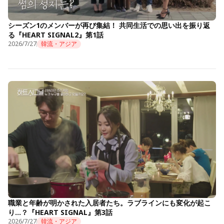
シーズン1のメンバーが再び集結！ 共同生活での思い出を振り返
る『HEART SIGNAL2』第1話
2026/7/27
韓流・アジア
職業と年齢が明かされた入居者たち。ラブラインにも変化が起こ
り…？『HEART SIGNAL』第3話
2026/7/27
韓流・アジア