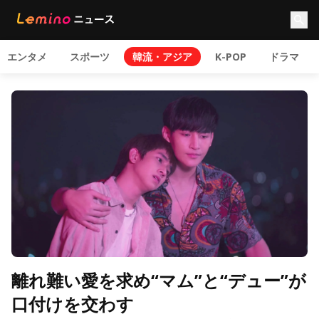
エンタメ
スポーツ
韓流・アジア
K-POP
ドラマ
離れ難い愛を求め“マム”と“デュー”が
口付けを交わす