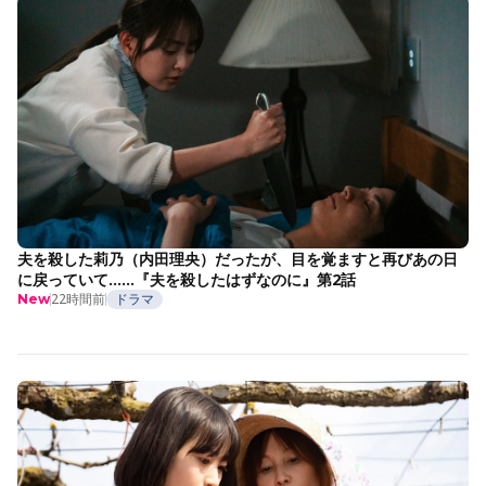
夫を殺した莉乃（内田理央）だったが、目を覚ますと再びあの日
に戻っていて……『夫を殺したはずなのに』第2話
22時間前
ドラマ
New