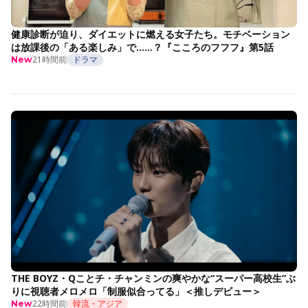
健康診断が迫り、ダイエットに燃える女子たち。モチベーション
は放課後の「ある楽しみ」で……？『こころのフフフ』第5話
21時間前
ドラマ
New
THE BOYZ・Qことチ・チャンミンの爽やかな“スーパー高校生”ぶ
りに視聴者メロメロ「制服似合ってる」＜推しデビュー＞
22時間前
韓流・アジア
New