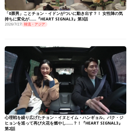
「0票男」ことチョン・イドンがついに動き出す？！ 女性陣の気
持ちに変化が……『HEART SIGNAL3』第3話
2026/7/27
韓流・アジア
心理戦を繰り広げたチョン・イヌとイム・ハンギョル。パク・ジ
ヒョンを巡って再び火花を燃やし……？！『HEART SIGNAL3』
第2話