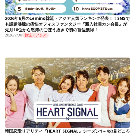
2026年6月のLemino韓流・アジア人気ランキング発表！！SNSで
も話題沸騰の痛快オフィスファンタジー『新入社員カン会長』が
先月10位から怒涛のごぼう抜きで初の首位獲得！
2026/7/30
韓流・アジア
韓国恋愛リアリティ『HEART SIGNAL』シーズン1～4の見どころ