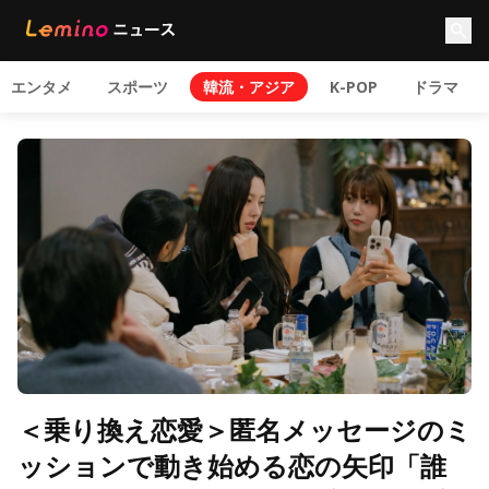
エンタメ
スポーツ
韓流・アジア
K-POP
ドラマ
＜乗り換え恋愛＞匿名メッセージのミ
ッションで動き始める恋の矢印「誰