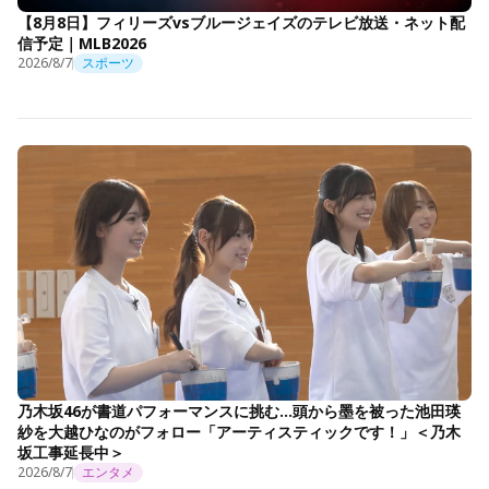
【8月8日】フィリーズvsブルージェイズのテレビ放送・ネット配
信予定｜MLB2026
2026/8/7
スポーツ
乃木坂46が書道パフォーマンスに挑む…頭から墨を被った池田瑛
紗を大越ひなのがフォロー「アーティスティックです！」＜乃木
坂工事延長中＞
2026/8/7
エンタメ