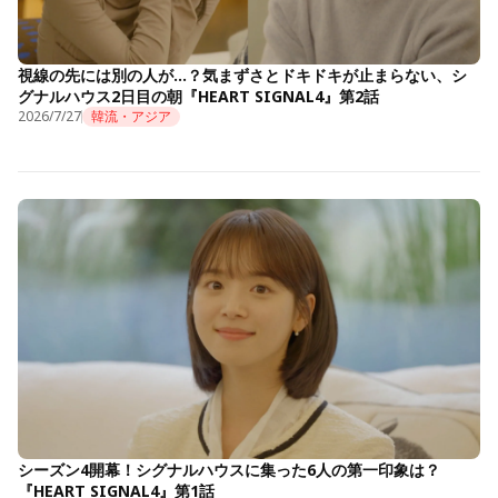
視線の先には別の人が…？気まずさとドキドキが止まらない、シ
グナルハウス2日目の朝『HEART SIGNAL4』第2話
2026/7/27
韓流・アジア
シーズン4開幕！シグナルハウスに集った6人の第一印象は？
『HEART SIGNAL4』第1話