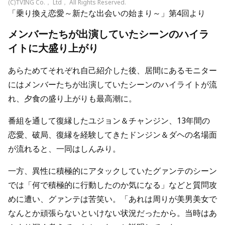
(C)TVING Co.， Ltd， All Rights Reserved.
「乗り換え恋愛～新たな出会いの始まり～」第4回より
メンバーたちが出演していたシーンのハイラ
イトに大盛り上がり
あらためてそれぞれ自己紹介した後、居間にあるモニター
にはメンバーたちが出演していたシーンのハイライトが流
れ、夕食の盛り上がりも最高潮に。
番組を通して復縁したユジョン＆チャンジン、13年間の
恋愛、破局、復縁を経験してきたドンジン＆ダヘの名場面
が流れると、一同はしんみり。
一方、異性に積極的にアタックしていたグァンテのシーン
では「何で積極的に行動したのか気になる」などと質問攻
めに遭い、グァンテは苦笑い。「あれは周りが美男美女で
なんとか頑張らないといけない状況だったから。当時はあ