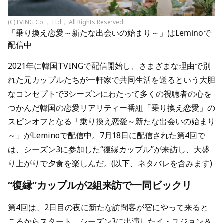
(C)TVING Co.， Ltd， All Rights Reserved.
「乗り換え恋愛～新たな出会いの始まり～」はLeminoで
配信中
2021年に韓国TVINGで配信開始し、さまざまな理由で別
れた元カップルたちが一軒家で共同生活を送るという大胆
なコンセプトで3シーズンにわたって多くの視聴者の心を
つかんだ韓国の恋愛リアリティー番組「乗り換え恋愛」の
スピンオフとなる「乗り換え恋愛～新たな出会いの始まり
～」がLeminoで配信中。7月18日に配信された第4回で
は、シーズン3に参加した“復縁カップル”が来訪し、大盛
り上がりで夕食を楽しんだ。(以下、ネタバレを含みます)
“復縁”カップルが2組来訪で一同ビックリ
第4回は、2日目の夜に新たな訪問客が宿にやって来ると
ころからスタート。シーズン3に出演したイ・ユジョン＆