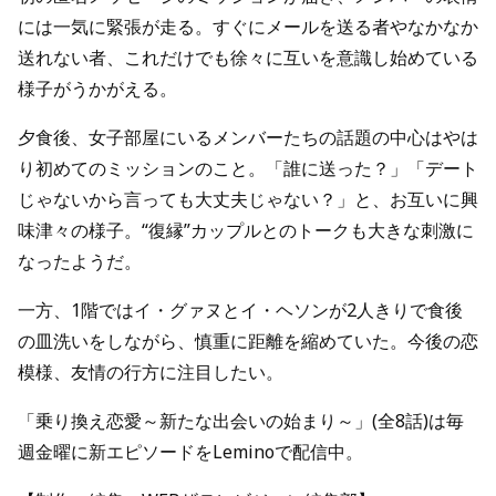
には一気に緊張が走る。すぐにメールを送る者やなかなか
送れない者、これだけでも徐々に互いを意識し始めている
様子がうかがえる。
夕食後、女子部屋にいるメンバーたちの話題の中心はやは
り初めてのミッションのこと。「誰に送った？」「デート
じゃないから言っても大丈夫じゃない？」と、お互いに興
味津々の様子。“復縁”カップルとのトークも大きな刺激に
なったようだ。
一方、1階ではイ・グァヌとイ・ヘソンが2人きりで食後
の皿洗いをしながら、慎重に距離を縮めていた。今後の恋
模様、友情の行方に注目したい。
「乗り換え恋愛～新たな出会いの始まり～」(全8話)は毎
週金曜に新エピソードをLeminoで配信中。