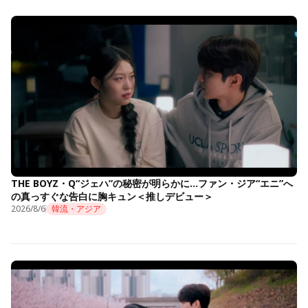
THE BOYZ・Q“ジェハ”の秘密が明らかに…ファン・ジア“エニ”へ
の真っすぐな告白に胸キュン＜推しデビュー＞
2026/8/6
韓流・アジア