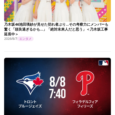
乃木坂46池田瑛紗が見せた切れ者ぶり…その考察力にメンバーも
驚く「頭良過ぎるかも…」「絶対未来人だと思う」＜乃木坂工事
延長中＞
2026/8/7
エンタメ