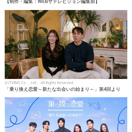
【制作・編集：WEBザテレビジョン編集部】
(C)TVING Co.， Ltd， All Rights Reserved.
「乗り換え恋愛～新たな出会いの始まり～」第4回より