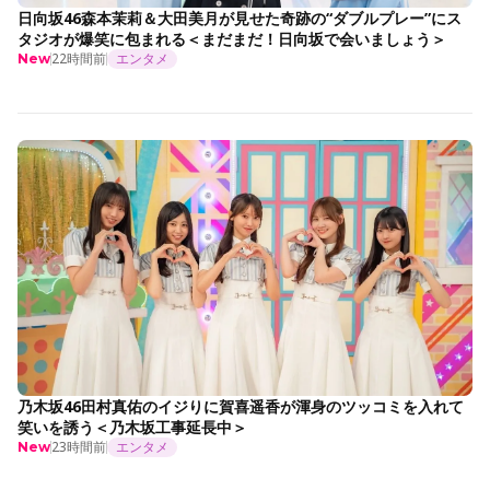
日向坂46森本茉莉＆大田美月が見せた奇跡の“ダブルプレー”にス
タジオが爆笑に包まれる＜まだまだ！日向坂で会いましょう＞
22時間前
エンタメ
New
乃木坂46田村真佑のイジりに賀喜遥香が渾身のツッコミを入れて
笑いを誘う＜乃木坂工事延長中＞
23時間前
エンタメ
New