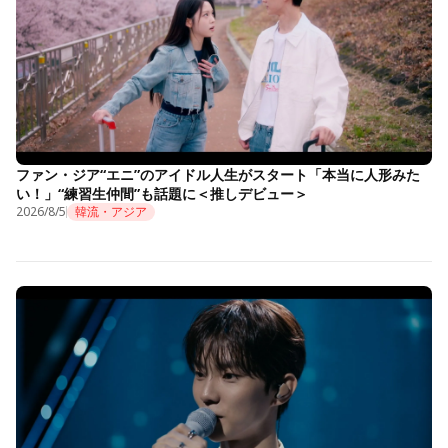
ファン・ジア“エニ”のアイドル人生がスタート「本当に人形みた
い！」“練習生仲間”も話題に＜推しデビュー＞
2026/8/5
韓流・アジア