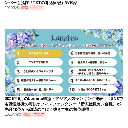
ンバーも脱帽『TXTの育児日記』第10話
2026/8/3
韓流・アジア
2026年6月のLemino韓流・アジア人気ランキング発表！！SNSで
も話題沸騰の痛快オフィスファンタジー『新入社員カン会長』が
先月10位から怒涛のごぼう抜きで初の首位獲得！
2026/7/30
韓流・アジア