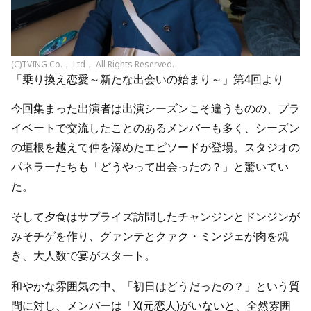
(C)TVING Co.， Ltd， All Rights Reserved.
「乗り換え恋愛～新たな出会いの始まり～」第4回より
今回集まった出演者は出演シーズンこそ違うものの、プラ
イベートで交流したことのあるメンバーも多く、シーズン
の垣根を越えて仲を深めたエピソードが登場。スタジオの
パネラーたちも「どうやって出会ったの？」と驚いてい
た。
そして夕食はサプライズ訪問したチャンジンとドンジンが
みそチゲを作り、グァンテとクァク・ミンジェが肉を焼
き、大人数で宴がスタート。
和やかな雰囲気の中、「初日はどうだったの？」という質
問に対し、メンバーは「X(元恋人)がいないと、全然雰囲