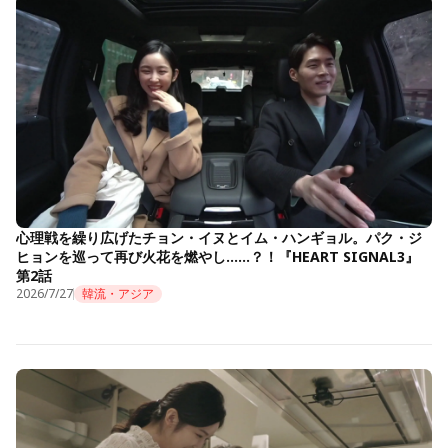
心理戦を繰り広げたチョン・イヌとイム・ハンギョル。パク・ジ
ヒョンを巡って再び火花を燃やし……？！『HEART SIGNAL3』
第2話
2026/7/27
韓流・アジア