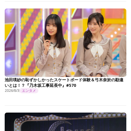
池田瑛紗の恥ずかしかったスケートボード体験＆弓木奈於の勘違
いとは！？『乃木坂工事延長中』#570
2026/8/3
エンタメ