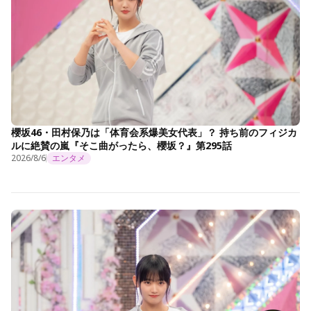
櫻坂46・田村保乃は「体育会系爆美女代表」？ 持ち前のフィジカ
ルに絶賛の嵐『そこ曲がったら、櫻坂？』第295話
2026/8/6
エンタメ