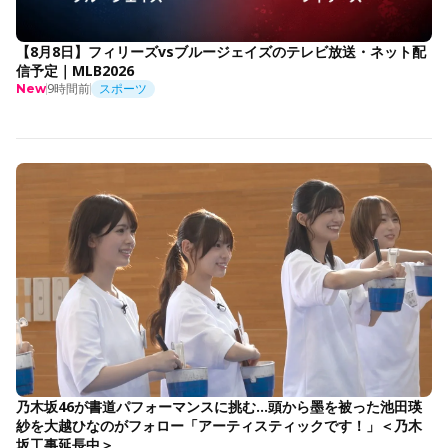
【8月8日】フィリーズvsブルージェイズのテレビ放送・ネット配
信予定｜MLB2026
9時間前
スポーツ
New
乃木坂46が書道パフォーマンスに挑む…頭から墨を被った池田瑛
紗を大越ひなのがフォロー「アーティスティックです！」＜乃木
坂工事延長中＞