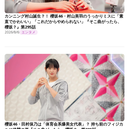
カンニング村山誕生？！ 櫻坂46・村山美羽のうっかりミスに「素
直でかわいい」「これだからやめられない」『そこ曲がったら、
櫻坂？』第295話
2026/8/6
エンタメ
櫻坂46・田村保乃は「体育会系爆美女代表」？ 持ち前のフィジカ