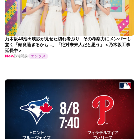
乃木坂46池田瑛紗が見せた切れ者ぶり…その考察力にメンバーも
驚く「頭良過ぎるかも…」「絶対未来人だと思う」＜乃木坂工事
延長中＞
8時間前
エンタメ
New