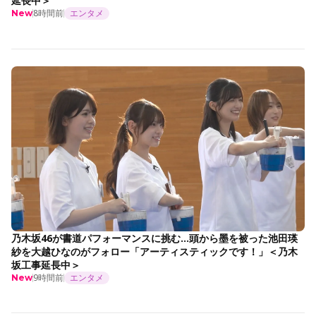
延長中＞
8時間前
エンタメ
New
乃木坂46が書道パフォーマンスに挑む…頭から墨を被った池田瑛
紗を大越ひなのがフォロー「アーティスティックです！」＜乃木
坂工事延長中＞
9時間前
エンタメ
New