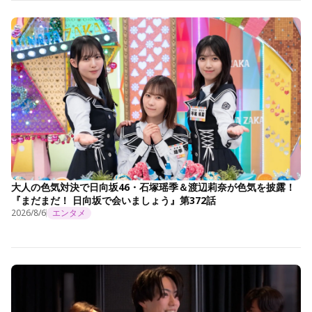
大人の色気対決で日向坂46・石塚瑶季＆渡辺莉奈が色気を披露！
『まだまだ！ 日向坂で会いましょう』第372話
2026/8/6
エンタメ