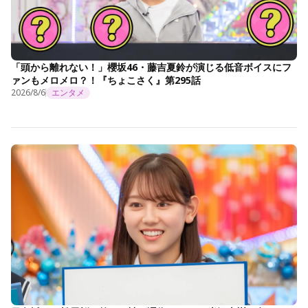
「頭から離れない！」櫻坂46・藤吉夏鈴が演じる低音ボイスにフ
ァンもメロメロ？！『ちょこさく』第295話
2026/8/6
エンタメ