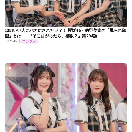
頭のいい人にバカにされたい？！ 櫻坂46・的野美青の「罵られ願
望」とは……『そこ曲がったら、櫻坂？』第294話
2026/8/3
エンタメ