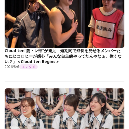
Cloud ten“筋トレ部”が発足 短期間で成長を見せるメンバーた
ちにヒコロヒーが感心「みんな自主練やってたんやなぁ。偉くな
い？」＜Cloud ten Begins＞
2026/8/6
エンタメ