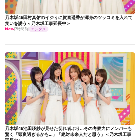
乃木坂46田村真佑のイジりに賀喜遥香が渾身のツッコミを入れて
笑いを誘う＜乃木坂工事延長中＞
7時間前
エンタメ
New
乃木坂46池田瑛紗が見せた切れ者ぶり…その考察力にメンバーも
驚く「頭良過ぎるかも…」「絶対未来人だと思う」＜乃木坂工事