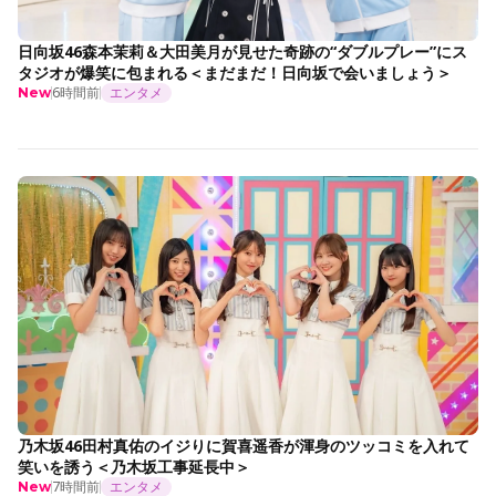
日向坂46森本茉莉＆大田美月が見せた奇跡の“ダブルプレー”にス
タジオが爆笑に包まれる＜まだまだ！日向坂で会いましょう＞
6時間前
エンタメ
New
乃木坂46田村真佑のイジりに賀喜遥香が渾身のツッコミを入れて
笑いを誘う＜乃木坂工事延長中＞
7時間前
エンタメ
New