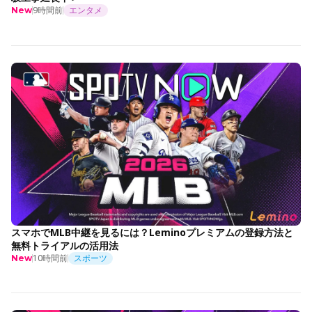
9時間前
エンタメ
New
スマホでMLB中継を見るには？Leminoプレミアムの登録方法と
無料トライアルの活用法
10時間前
スポーツ
New