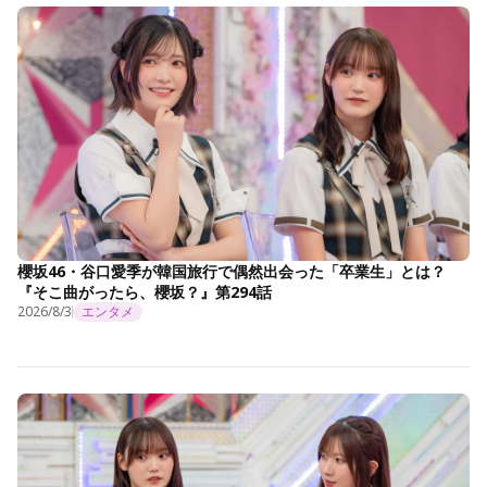
櫻坂46・谷口愛季が韓国旅行で偶然出会った「卒業生」とは？
『そこ曲がったら、櫻坂？』第294話
2026/8/3
エンタメ