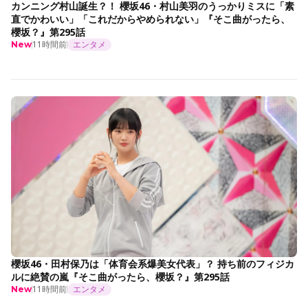
カンニング村山誕生？！ 櫻坂46・村山美羽のうっかりミスに「素
直でかわいい」「これだからやめられない」『そこ曲がったら、
櫻坂？』第295話
11時間前
エンタメ
New
櫻坂46・田村保乃は「体育会系爆美女代表」？ 持ち前のフィジカ
ルに絶賛の嵐『そこ曲がったら、櫻坂？』第295話
11時間前
エンタメ
New