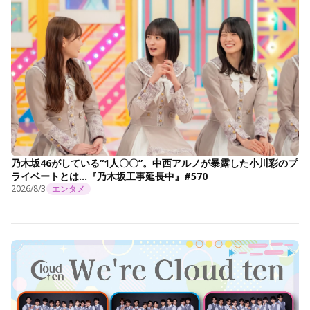
乃木坂46がしている“1人〇〇”。中西アルノが暴露した小川彩のプ
ライベートとは…『乃木坂工事延長中』#570
2026/8/3
エンタメ