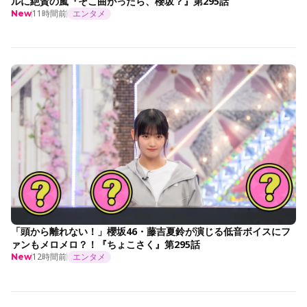
ルに絶賛の嵐『そこ曲がったら、櫻坂？』第295話
11時間前
エンタメ
New
「頭から離れない！」櫻坂46・藤吉夏鈴が演じる低音ボイスにフ
ァンもメロメロ？！『ちょこさく』第295話
12時間前
エンタメ
New