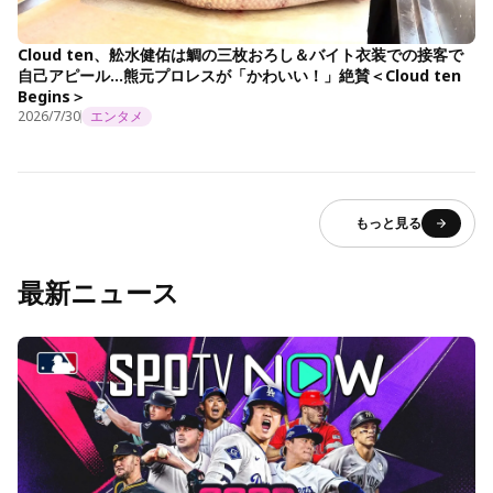
Cloud ten、舩水健佑は鯛の三枚おろし＆バイト衣装での接客で
自己アピール…熊元プロレスが「かわいい！」絶賛＜Cloud ten
Begins＞
2026/7/30
エンタメ
もっと見る
最新ニュース