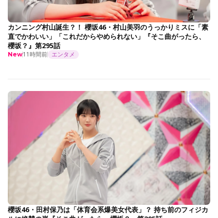
カンニング村山誕生？！ 櫻坂46・村山美羽のうっかりミスに「素
直でかわいい」「これだからやめられない」『そこ曲がったら、
櫻坂？』第295話
11時間前
エンタメ
New
櫻坂46・田村保乃は「体育会系爆美女代表」？ 持ち前のフィジカ