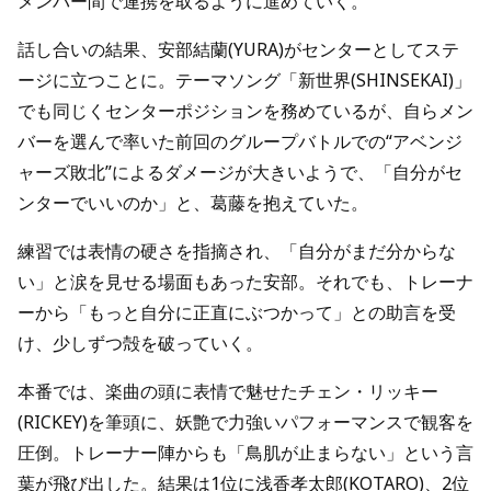
メンバー間で連携を取るように進めていく。
話し合いの結果、安部結蘭(YURA)がセンターとしてステ
ージに立つことに。テーマソング「新世界(SHINSEKAI)」
でも同じくセンターポジションを務めているが、自らメン
バーを選んで率いた前回のグループバトルでの“アベンジ
ャーズ敗北”によるダメージが大きいようで、「自分がセ
ンターでいいのか」と、葛藤を抱えていた。
練習では表情の硬さを指摘され、「自分がまだ分からな
い」と涙を見せる場面もあった安部。それでも、トレーナ
ーから「もっと自分に正直にぶつかって」との助言を受
け、少しずつ殻を破っていく。
本番では、楽曲の頭に表情で魅せたチェン・リッキー
(RICKEY)を筆頭に、妖艶で力強いパフォーマンスで観客を
圧倒。トレーナー陣からも「鳥肌が止まらない」という言
葉が飛び出した。結果は1位に浅香孝太郎(KOTARO)、2位