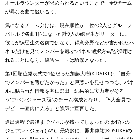
オールラウンダーが求められるということで、全9チーム
が異なる曲で競い合う。
気になるチーム分けは、現在順位が上位の2人とグループ
バトルで各曲1位になった計9人の練習生がリーダーに。
彼らが練習生の名前ではなく、得意分野などが書かれたパ
ネルだけを見てメンバーを選ぶ“パネル選択方式”が採用さ
れることになり、練習生一同は騒然となった。
第1回順位発表式で1位だった加藤大樹(K.DAIKI)は「自分
でメンバーを選びたかった」と戸惑いを見せつつも、パネ
ルに貼られた情報を基に選出。結果的に実力者がそろ
う“アベンジャーズ級”のチーム構成となり、「5人全員で
デビュー圏内に入る」と強気に宣言した。
選出過程で最後までパネルが残ってしまったのは47位の
ジュアン・ジェイ(JAY)。最終的に、照井康祐(KOSUKE)の