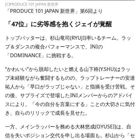
(C)PRODUCE 101 JAPAN 新世界
「PRODUCE 101 JAPAN 新世界」第6回より
「47位」に劣等感を抱くジェイが覚醒
トップバッターは、杉山竜司(RYUJI)率いるチーム。ラッ
プ＆ダンスの複合パフォーマンスで、INIの
「DOMINANCE」に挑戦する。
“かわいい”から脱却したいと燃える山下柊(Y.SHU)はラッ
プ未経験ながら奮闘するものの、ラップトレーナーの安達
祐人から「早口がラップじゃない」と指摘を受け苦戦。そ
の後、サプライズで登場したINIメンバーからのアドバイ
スにより、「今の自分を言葉にする」ことの大切さに気付
き、自らのリリックで成長を見せた。
一方、メインラッパーを務める大林悠成(O.YUSEI)は、自
信を失いポジション交代を申し出る場面も。杉山から「セ