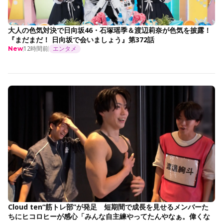
大人の色気対決で日向坂46・石塚瑶季＆渡辺莉奈が色気を披露！
『まだまだ！ 日向坂で会いましょう』第372話
12時間前
エンタメ
New
Cloud ten“筋トレ部”が発足 短期間で成長を見せるメンバーた
ちにヒコロヒーが感心「みんな自主練やってたんやなぁ。偉くな