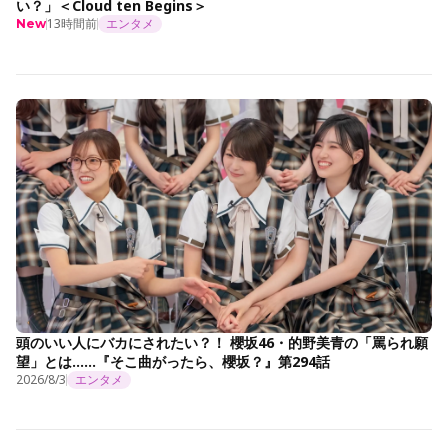
い？」＜Cloud ten Begins＞
13時間前
エンタメ
New
頭のいい人にバカにされたい？！ 櫻坂46・的野美青の「罵られ願
望」とは……『そこ曲がったら、櫻坂？』第294話
2026/8/3
エンタメ