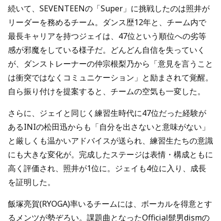
続いて、SEVENTEENの「Super」に挑戦したのは照井が
リーダーを務めるチーム。ダンス歴12年と、チーム内で
最長キャリアを持つジェイは、47位という順位への劣等
感が邪魔をしている様子だ。どんどん自信を失っていく
が、ダンストレーナーの仲宗根梨乃から「意見を言うこと
は衝突ではなくコミュニケーション」と励まされて覚醒。
自ら振り付けを提案すると、チームの空気も一変した。
さらに、ジェイと同じく練習生時代に47位だった経験が
あるINIの松田迅からも「自分を出さないと意味がない」
と厳しくも温かいアドバイスが送られ、練習生たちの意識
にも大きな変化が。完成したステージは表情・構成ともに
高く評価され、照井が1位に。ジェイも4位に入り、成長
を証明した。
飯塚亮賀(RYOGA)率いるチームには、ボーカルを得意とす
るメンツが勢ぞろい。課題曲となったOfficial髭男dismの