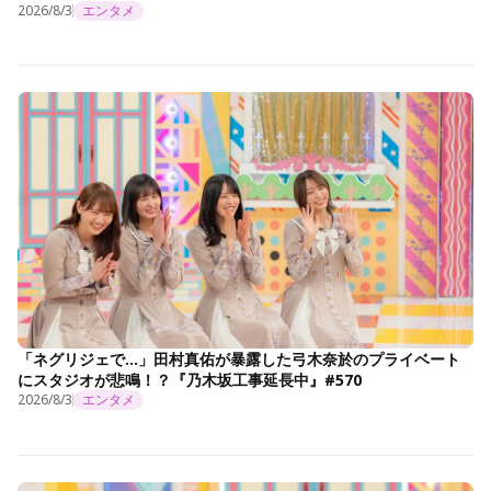
2026/8/3
エンタメ
「ネグリジェで…」田村真佑が暴露した弓木奈於のプライベート
にスタジオが悲鳴！？『乃木坂工事延長中』#570
2026/8/3
エンタメ