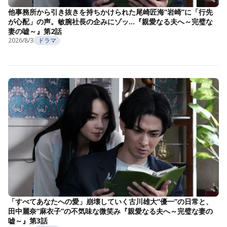
他事務所から引き抜きを持ちかけられた尾崎匠海“岩崎”に「行先
が心配」の声。敏腕社長の企みにゾッ…『親愛なる夫へ～完璧な
妻の嘘～』第2話
2026/8/3
ドラマ
「すべてあなたへの愛」崩壊していく古川雄大“優一”の日常と、
田中麗奈“麻衣子”の不気味な微笑み『親愛なる夫へ～完璧な妻の
嘘～』第3話