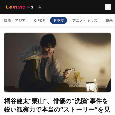
韓流・アジア
K-POP
ドラマ
アニメ・キッズ
映画
桐谷健太“栗山”、俳優の“洗脳”事件を
鋭い観察力で本当の“ストーリー”を見