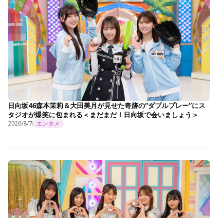
日向坂46森本茉莉＆大田美月が見せた奇跡の“ダブルプレー”にス
タジオが爆笑に包まれる＜まだまだ！日向坂で会いましょう＞
2026/8/7
エンタメ