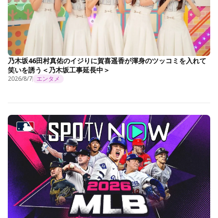
乃木坂46田村真佑のイジりに賀喜遥香が渾身のツッコミを入れて
笑いを誘う＜乃木坂工事延長中＞
2026/8/7
エンタメ