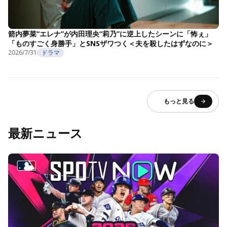
箭内夢菜“エレナ”が内田理央“莉乃”に逆上したシーンに「怖ぇ」
「ものすごく身勝手」とSNSザワつく＜夫を殺したはずなのに＞
2026/7/31
ドラマ
もっと見る
最新ニュース