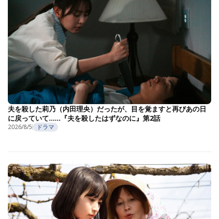
夫を殺した莉乃（内田理央）だったが、目を覚ますと再びあの日
に戻っていて……『夫を殺したはずなのに』第2話
2026/8/5
ドラマ