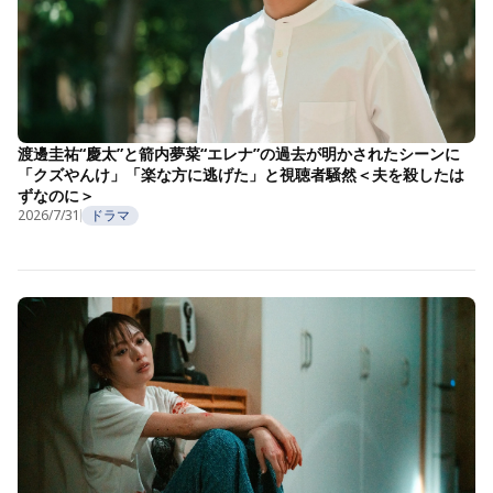
渡邊圭祐“慶太”と箭内夢菜“エレナ”の過去が明かされたシーンに
「クズやんけ」「楽な方に逃げた」と視聴者騒然＜夫を殺したは
ずなのに＞
2026/7/31
ドラマ