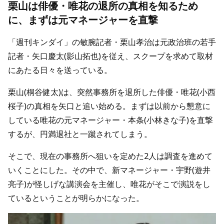
栗山は俳優・唯花の退所の真相を知るため
に、まずは元マネージャーを直撃
「週刊キンダイ」の敏腕記者・栗山孝治は元政治班の若手
記者・矢口慶太(影山拓也)を従え、スクープを求めて取材
にあたる日々を送っている。
栗山(桐谷健太)は、突然事務所を退所した俳優・唯花(小西
桜子)の真相を矢口と追い始める。まずは以前から懇意に
している唯花の元マネージャー・本条(小林きな子)を直撃
するが、円満退社と一蹴されてしまう。
そこで、現在の事務所へ狙いを定めた2人は調査を進めて
いくことにした。その中で、新マネージャー・宇野(遊井
亮子)が怪しげな講演会を主催し、唯花がそこで演説をし
ているということが明らかになった。