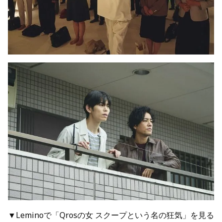
▼Leminoで「Qrosの女 スクープという名の狂気」を見る