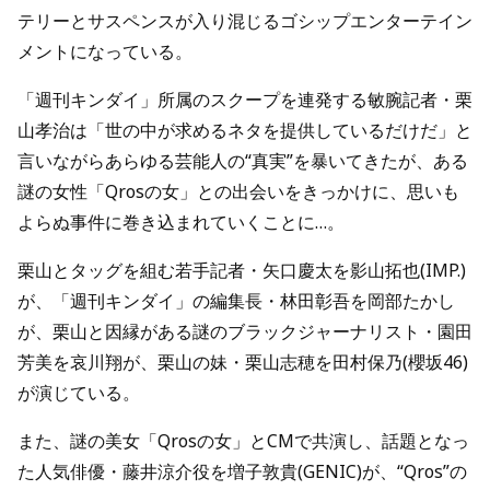
テリーとサスペンスが入り混じるゴシップエンターテイン
メントになっている。
「週刊キンダイ」所属のスクープを連発する敏腕記者・栗
山孝治は「世の中が求めるネタを提供しているだけだ」と
言いながらあらゆる芸能人の“真実”を暴いてきたが、ある
謎の女性「Qrosの女」との出会いをきっかけに、思いも
よらぬ事件に巻き込まれていくことに…。
栗山とタッグを組む若手記者・矢口慶太を影山拓也(IMP.)
が、「週刊キンダイ」の編集長・林田彰吾を岡部たかし
が、栗山と因縁がある謎のブラックジャーナリスト・園田
芳美を哀川翔が、栗山の妹・栗山志穂を田村保乃(櫻坂46)
が演じている。
また、謎の美女「Qrosの女」とCMで共演し、話題となっ
た人気俳優・藤井涼介役を増子敦貴(GENIC)が、“Qros”の