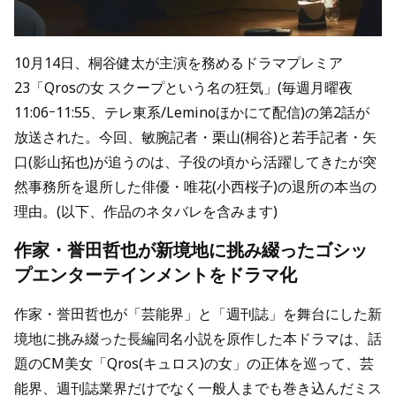
10月14日、桐谷健太が主演を務めるドラマプレミア
23「Qrosの女 スクープという名の狂気」(毎週月曜夜
11:06ｰ11:55、テレ東系/Leminoほかにて配信)の第2話が
放送された。今回、敏腕記者・栗山(桐谷)と若手記者・矢
口(影山拓也)が追うのは、子役の頃から活躍してきたが突
然事務所を退所した俳優・唯花(小西桜子)の退所の本当の
理由。(以下、作品のネタバレを含みます)
作家・誉田哲也が新境地に挑み綴ったゴシッ
プエンターテインメントをドラマ化
作家・誉田哲也が「芸能界」と「週刊誌」を舞台にした新
境地に挑み綴った長編同名小説を原作した本ドラマは、話
題のCM美女「Qros(キュロス)の女」の正体を巡って、芸
能界、週刊誌業界だけでなく一般人までも巻き込んだミス