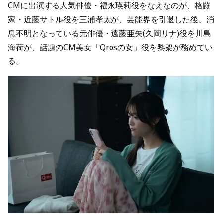
CMに出演する人気俳優・福永瑛莉役をなえなのが、格闘
家・近藤サトル役を三浦孝太が、芸能界を引退した後、消
息不明となっている元俳優・遠藤亜矢(久岡リナ)役を川島
海荷が、話題のCM美女「Qrosの女」役を黎架が務めてい
る。