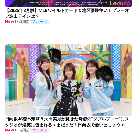
【2026年8月版】MLBワイルドカード＆地区優勝争い！プレーオ
フ進出ラインは？
13時間前
スポーツ
New
日向坂46森本茉莉＆大田美月が見せた奇跡の“ダブルプレー”にス
タジオが爆笑に包まれる＜まだまだ！日向坂で会いましょう＞
15時間前
エンタメ
New