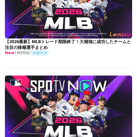
【2026最新】MLBトレード期限終了！大補強に成功したチームと
注目の移籍選手まとめ
19時間前
スポーツ
New