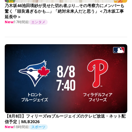
乃木坂46池田瑛紗が見せた切れ者ぶり…その考察力にメンバーも
驚く「頭良過ぎるかも…」「絶対未来人だと思う」＜乃木坂工事
延長中＞
17時間前
エンタメ
New
【8月8日】フィリーズvsブルージェイズのテレビ放送・ネット配
信予定｜MLB2026
18時間前
スポーツ
New