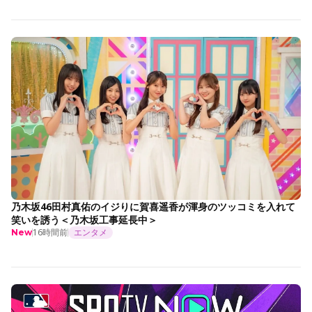
乃木坂46田村真佑のイジりに賀喜遥香が渾身のツッコミを入れて
笑いを誘う＜乃木坂工事延長中＞
16時間前
エンタメ
New