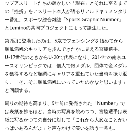
ップアスリートたちの輝かしい「現在」とそれに至るまで
の「挫折」をアスリート本人が語るリアルドキュメンタリ
ー番組。スポーツ総合雑誌「Sports Graphic Number」
とLeminoの共同プロジェクトによって誕生した。
第7回に登場したのは、5歳でフェンシングを始めてから
順風満帆のキャリアを歩んできたかに見える宮脇選手。
U-17世代のときからU-20で代表になり、2014年の南京ユ
ースオリンピックでは、個人で銀メダル、団体で金メダル
を獲得するなど順調にキャリアを重ねていた当時を振り返
り、「そこそこ順風満帆にいっていたのかなと思います」
と回顧する。
周りの期待も高まり、9年前に発売された「Number」で
は表紙を飾るほど。当時の写真を眺めつつ、宮脇選手は表
紙に写るかつての自分に対して「これから大変なことがい
っぱいあるんだよ」と声をかけて笑いを誘う一幕も。