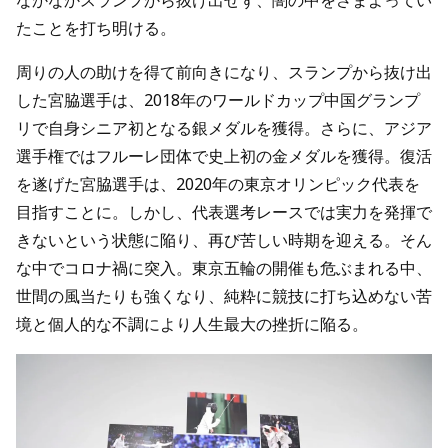
なかなかスランプから抜け出せず、闇の中をさまよってい
たことを打ち明ける。
周りの人の助けを得て前向きになり、スランプから抜け出
した宮脇選手は、2018年のワールドカップ中国グランプ
リで自身シニア初となる銀メダルを獲得。さらに、アジア
選手権ではフルーレ団体で史上初の金メダルを獲得。復活
を遂げた宮脇選手は、2020年の東京オリンピック代表を
目指すことに。しかし、代表選考レースでは実力を発揮で
きないという状態に陥り、再び苦しい時期を迎える。そん
な中でコロナ禍に突入。東京五輪の開催も危ぶまれる中、
世間の風当たりも強くなり、純粋に競技に打ち込めない苦
境と個人的な不調により人生最大の挫折に陥る。