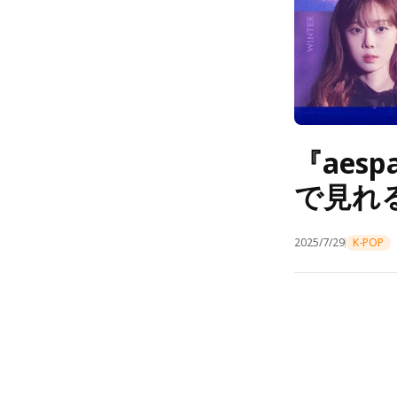
『aesp
で見れ
2025/7/29
K-POP