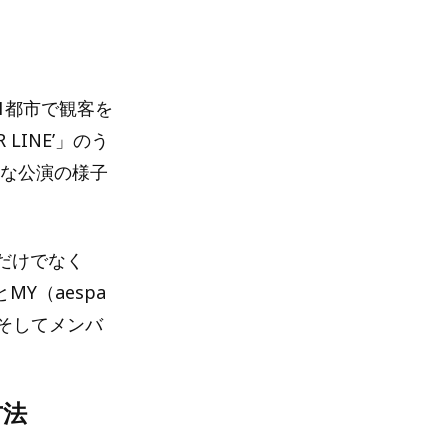
世界21都市で観客を
R LINE’」のう
的な公演の様子
だけでなく
とMY（aespa
」、そしてメンバ
方法