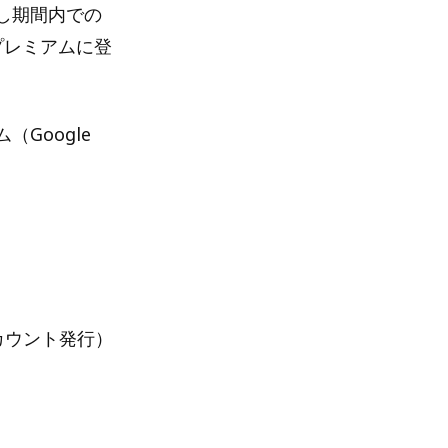
し期間内での
プレミアムに登
（Google
カウント発行）