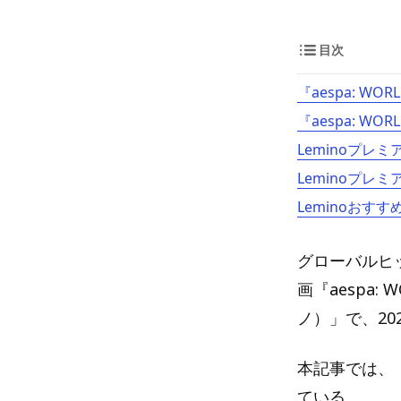
目次
『aespa: WOR
『aespa: WOR
Leminoプレ
Leminoプレ
Leminoおすす
グローバルヒッ
画『aespa: 
ノ）」で、20
本記事では、『a
ている。