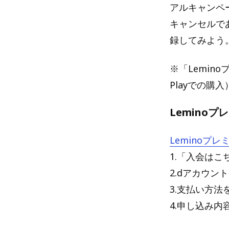
アルキャンペ
キャンセルで
録してみよう
※「Lemino
Playでの購
Lemino
Leminoプ
1.「入会はこ
2.dアカウ
3.支払い方法
4.申し込み