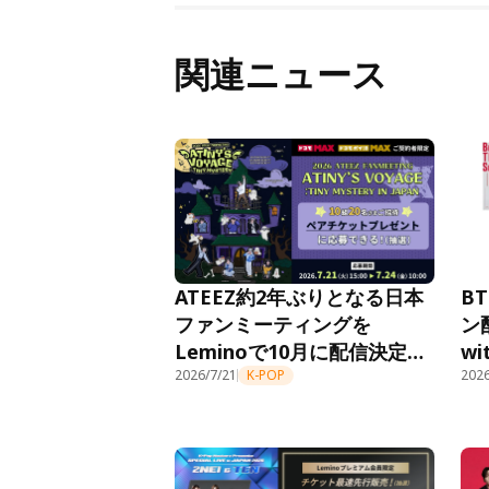
関連ニュース
ATEEZ約2年ぶりとなる日本
B
ファンミーティングを
ン
Leminoで10月に配信決定！
w
ドコモ MAX／ドコモ ポイ活
2026/7/21
K-POP
グ
2026
MAX契約者限定、8月6日フ
中
ァンミーティングチケットの
抽選プレゼントキャンペーン
も開始