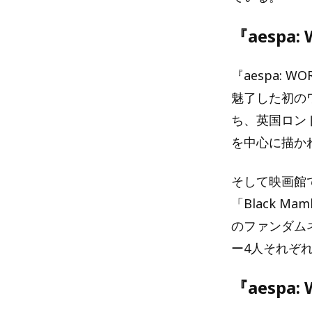
『aespa:
『aespa: W
魅了した初のワール
ち、英国ロン
を中心に描か
そして映画館
「Black Ma
のファンダムネー
ー4人それぞ
『aespa: