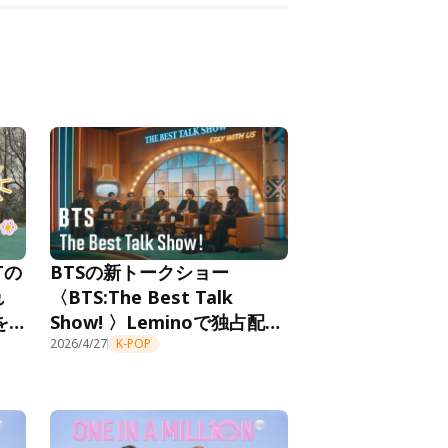
Tの
BTSの新トークショー
れ
〈BTS:The Best Talk
を
Show! 〉Leminoで独占配信
中。ドコモMAX with BTSの
2026/4/27
K-POP
新ビジュアルも公開！