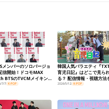
TSメンバーのソロバージョ
韓国人気バラエティ『TX
配信開始！ドコモMAX
育児日記』はどこで見ら
ith BTSのTVCMメイキン
る？ 配信情報・視聴方法
映像をLeminoで独占配信
/7/7
K-POP
紹介
2026/5/12
K-POP