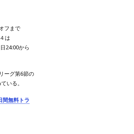
ーオフまで
ト４は
24:00から
ズリーグ第6節の
めている。
日間無料トラ