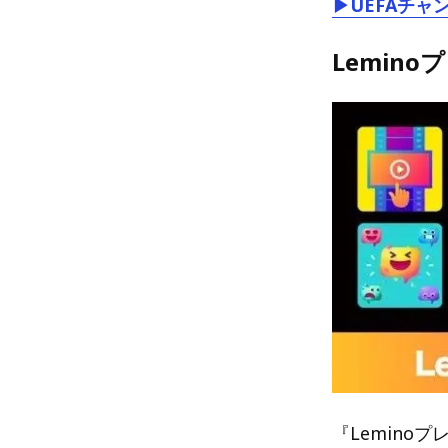
▶UEFAチャ
Lemin
『Lemino