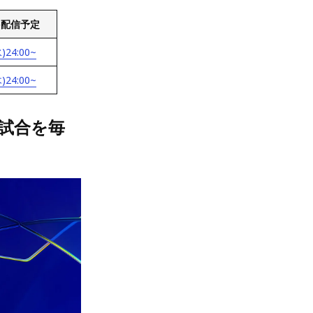
no配信予定
)24:00~
)24:00~
目試合を毎