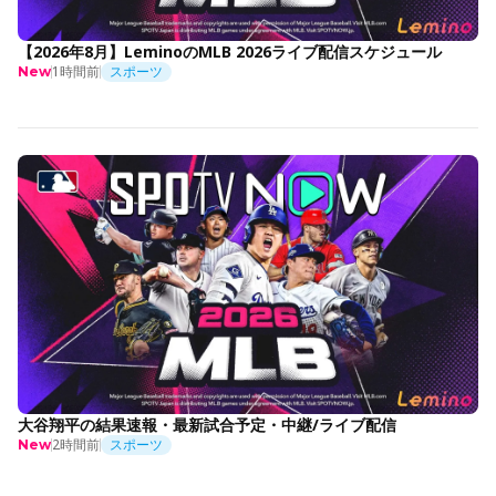
【2026年8月】LeminoのMLB 2026ライブ配信スケジュール
1時間前
スポーツ
New
大谷翔平の結果速報・最新試合予定・中継/ライブ配信
2時間前
スポーツ
New