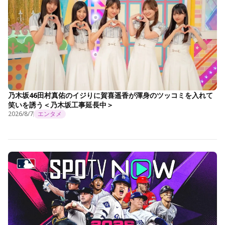
乃木坂46田村真佑のイジりに賀喜遥香が渾身のツッコミを入れて
笑いを誘う＜乃木坂工事延長中＞
2026/8/7
エンタメ