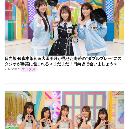
日向坂46森本茉莉＆大田美月が見せた奇跡の“ダブルプレー”にス
タジオが爆笑に包まれる＜まだまだ！日向坂で会いましょう＞
2026/8/7
エンタメ