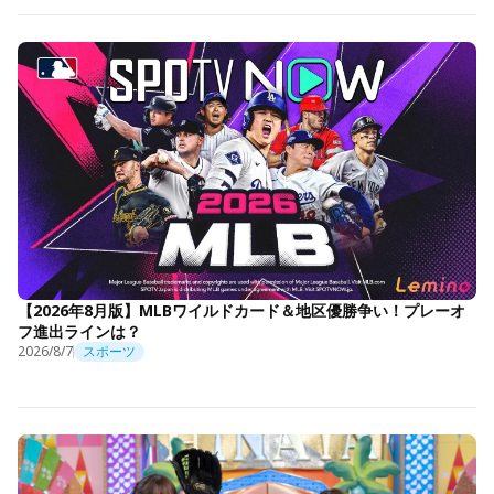
【2026年8月版】MLBワイルドカード＆地区優勝争い！プレーオ
フ進出ラインは？
2026/8/7
スポーツ