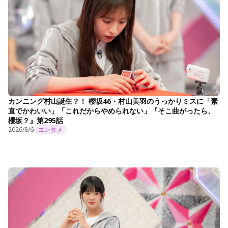
カンニング村山誕生？！ 櫻坂46・村山美羽のうっかりミスに「素
直でかわいい」「これだからやめられない」『そこ曲がったら、
櫻坂？』第295話
2026/8/6
エンタメ