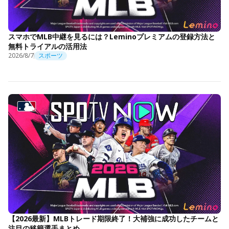
スマホでMLB中継を見るには？Leminoプレミアムの登録方法と
無料トライアルの活用法
2026/8/7
スポーツ
【2026最新】MLBトレード期限終了！大補強に成功したチームと
注目の移籍選手まとめ