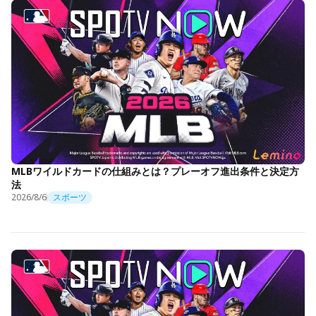
MLBワイルドカードの仕組みとは？プレーオフ進出条件と決定方
法
2026/8/6
スポーツ