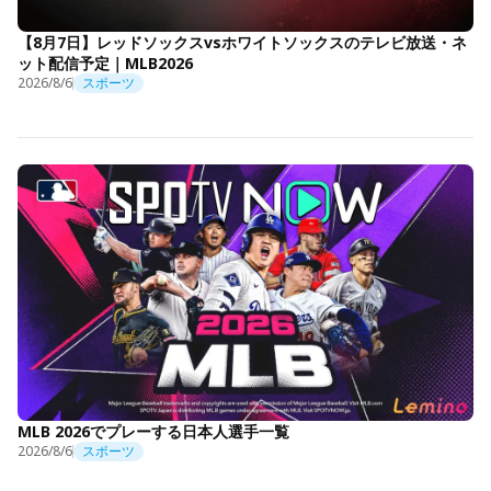
【8月7日】レッドソックスvsホワイトソックスのテレビ放送・ネ
ット配信予定｜MLB2026
2026/8/6
スポーツ
MLB 2026でプレーする日本人選手一覧
2026/8/6
スポーツ