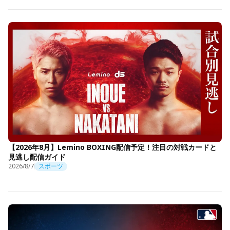
【2026年8月】Lemino BOXING配信予定！注目の対戦カードと
見逃し配信ガイド
2026/8/7
スポーツ