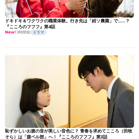
ドキドキ＆ワクワクの職業体験。行き先は「紺ソ農園」で……？
『こころのフフフ』第4話
13時間前
ドラマ
New
恥ずかしいお腹の音が美しい音色に？ 青春を求めてこころ（田牧
そら）は「腹ベル部」へ！『こころのフフフ』第3話