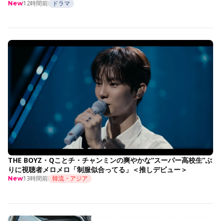
12時間前
ドラマ
New
THE BOYZ・Qことチ・チャンミンの爽やかな“スーパー高校生”ぶ
りに視聴者メロメロ「制服似合ってる」＜推しデビュー＞
13時間前
韓流・アジア
New