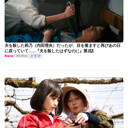
夫を殺した莉乃（内田理央）だったが、目を覚ますと再びあの日
に戻っていて……『夫を殺したはずなのに』第2話
13時間前
ドラマ
New