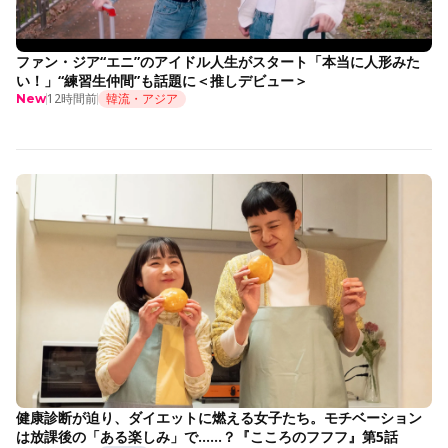
ファン・ジア“エニ”のアイドル人生がスタート「本当に人形みた
い！」“練習生仲間”も話題に＜推しデビュー＞
12時間前
韓流・アジア
New
健康診断が迫り、ダイエットに燃える女子たち。モチベーション
は放課後の「ある楽しみ」で……？『こころのフフフ』第5話