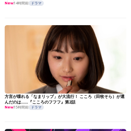
14時間前
ドラマ
New
方言が喋れる「なまリップ」が大流行！ こころ（田牧そら）が選
んだのは……『こころのフフフ』第2話
15時間前
ドラマ
New