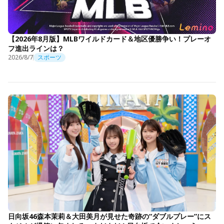
【2026年8月版】MLBワイルドカード＆地区優勝争い！プレーオ
フ進出ラインは？
2026/8/7
スポーツ
日向坂46森本茉莉＆大田美月が見せた奇跡の“ダブルプレー”にス