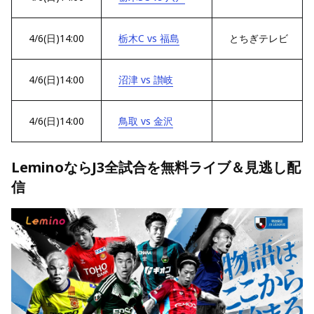
4/6(日)14:00
栃木C vs 福島
とちぎテレビ
4/6(日)14:00
沼津 vs 讃岐
4/6(日)14:00
鳥取 vs 金沢
LeminoならJ3全試合を無料ライブ＆見逃し配
信