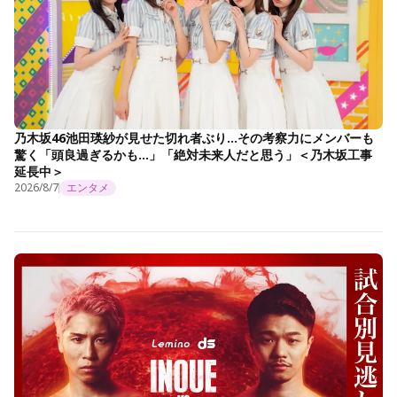
乃木坂46池田瑛紗が見せた切れ者ぶり…その考察力にメンバーも
驚く「頭良過ぎるかも…」「絶対未来人だと思う」＜乃木坂工事
延長中＞
2026/8/7
エンタメ