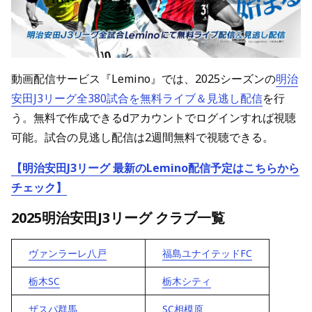
動画配信サービス『Lemino』では、2025シーズンの
明治
安田J3リーグ全380試合を無料ライブ＆見逃し配信
を行
う。無料で作成できるdアカウントでログインすれば視聴
可能。試合の見逃し配信は2週間無料で視聴できる。
【明治安田J3リーグ 最新のLemino配信予定はこちらから
チェック】
2025明治安田J3リーグ クラブ一覧
ヴァンラーレ八戸
福島ユナイテッドFC
栃木SC
栃木シティ
ザスパ群馬
SC相模原