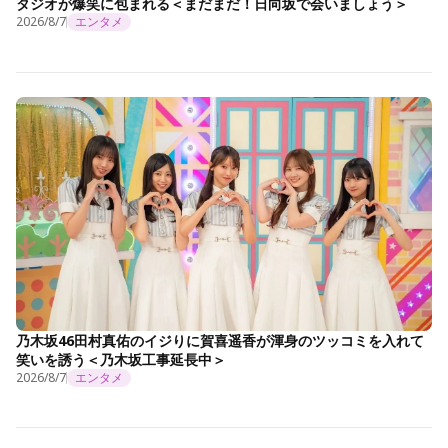
タジオが爆笑に包まれる＜まだまだ！日向坂で会いましょう＞
2026/8/7
エンタメ
乃木坂46田村真佑のイジりに賀喜遥香が渾身のツッコミを入れて
笑いを誘う＜乃木坂工事延長中＞
2026/8/7
エンタメ