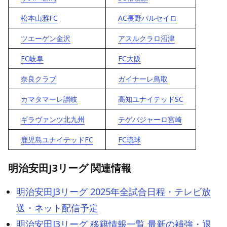
松本山雅FC
AC長野パルセイロ
ツエーゲン金沢
アスルクラロ沼津
FC岐阜
FC大阪
奈良クラブ
ガイナーレ鳥取
カマタマーレ讃岐
高知ユナイテッドSC
ギラヴァンツ北九州
テゲバジャーロ宮崎
鹿児島ユナイテッドFC
FC琉球
明治安田J3リーグ 関連情報
明治安田J3リーグ 2025年全試合日程・テレビ放
送・ネット配信予定
明治安田J3リーグ 移籍情報一覧 最新の補強・退