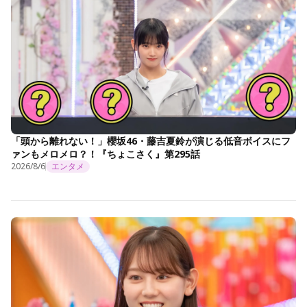
「頭から離れない！」櫻坂46・藤吉夏鈴が演じる低音ボイスにフ
ァンもメロメロ？！『ちょこさく』第295話
2026/8/6
エンタメ