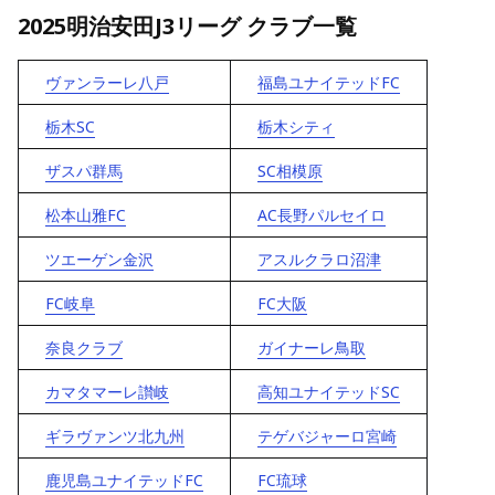
2025明治安田J3リーグ クラブ一覧
ヴァンラーレ八戸
福島ユナイテッドFC
栃木SC
栃木シティ
ザスパ群馬
SC相模原
松本山雅FC
AC長野パルセイロ
ツエーゲン金沢
アスルクラロ沼津
FC岐阜
FC大阪
奈良クラブ
ガイナーレ鳥取
カマタマーレ讃岐
高知ユナイテッドSC
ギラヴァンツ北九州
テゲバジャーロ宮崎
鹿児島ユナイテッドFC
FC琉球