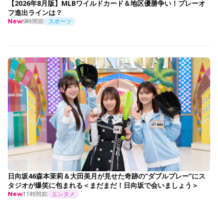
【2026年8月版】MLBワイルドカード＆地区優勝争い！プレーオ
フ進出ラインは？
9時間前
スポーツ
New
日向坂46森本茉莉＆大田美月が見せた奇跡の“ダブルプレー”にス
タジオが爆笑に包まれる＜まだまだ！日向坂で会いましょう＞
11時間前
エンタメ
New