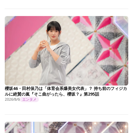
櫻坂46・田村保乃は「体育会系爆美女代表」？ 持ち前のフィジカ
ルに絶賛の嵐『そこ曲がったら、櫻坂？』第295話
2026/8/6
エンタメ