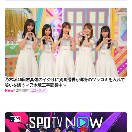
乃木坂46田村真佑のイジりに賀喜遥香が渾身のツッコミを入れて
笑いを誘う＜乃木坂工事延長中＞
12時間前
エンタメ
New