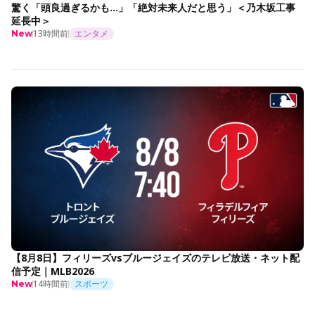
驚く「頭良過ぎるかも…」「絶対未来人だと思う」＜乃木坂工事
延長中＞
13時間前
エンタメ
New
【8月8日】フィリーズvsブルージェイズのテレビ放送・ネット配
信予定｜MLB2026
14時間前
スポーツ
New