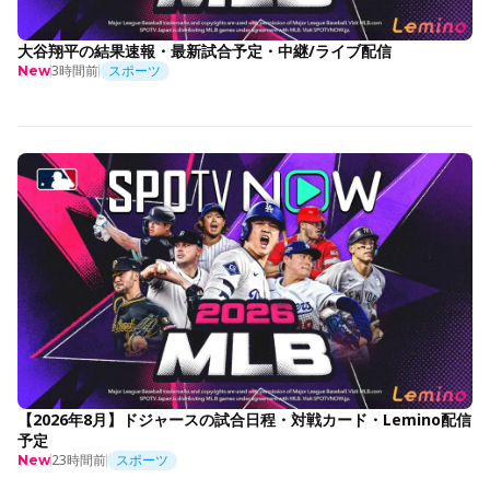
大谷翔平の結果速報・最新試合予定・中継/ライブ配信
3時間前
スポーツ
New
【2026年8月】ドジャースの試合日程・対戦カード・Lemino配信
予定
23時間前
スポーツ
New