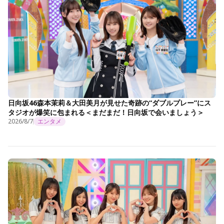
日向坂46森本茉莉＆大田美月が見せた奇跡の“ダブルプレー”にス
タジオが爆笑に包まれる＜まだまだ！日向坂で会いましょう＞
2026/8/7
エンタメ