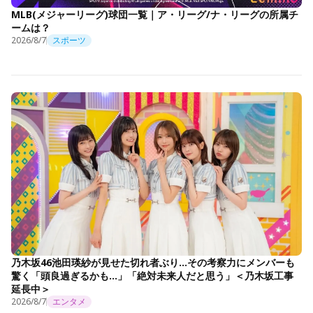
MLB(メジャーリーグ)球団一覧｜ア・リーグ/ナ・リーグの所属チ
ームは？
2026/8/7
スポーツ
乃木坂46池田瑛紗が見せた切れ者ぶり…その考察力にメンバーも
驚く「頭良過ぎるかも…」「絶対未来人だと思う」＜乃木坂工事
延長中＞
2026/8/7
エンタメ