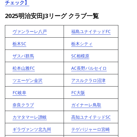
チェック】
2025明治安田J3リーグ クラブ一覧
ヴァンラーレ八戸
福島ユナイテッドFC
栃木SC
栃木シティ
ザスパ群馬
SC相模原
松本山雅FC
AC長野パルセイロ
ツエーゲン金沢
アスルクラロ沼津
FC岐阜
FC大阪
奈良クラブ
ガイナーレ鳥取
カマタマーレ讃岐
高知ユナイテッドSC
ギラヴァンツ北九州
テゲバジャーロ宮崎