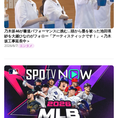
乃木坂46が書道パフォーマンスに挑む…頭から墨を被った池田瑛
紗を大越ひなのがフォロー「アーティスティックです！」＜乃木
坂工事延長中＞
2026/8/7
エンタメ