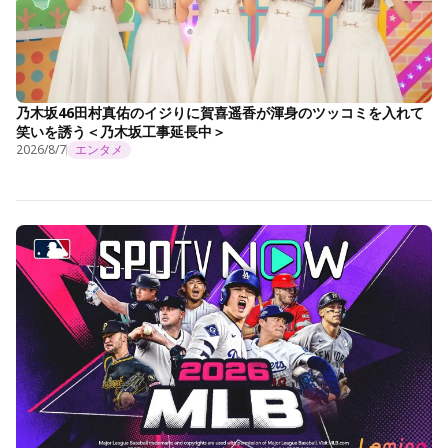
乃木坂46田村真佑のイジりに賀喜遥香が渾身のツッコミを入れて
笑いを誘う＜乃木坂工事延長中＞
2026/8/7
エンタメ