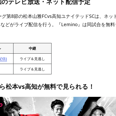
高知のテレビ放送・ネット配信予定
ーグ第8節の松本山雅FCvs高知ユナイテッドSCは、ネ
o』などがライブ配信を行う。『Lemino』は同試合を無
ル
中継
配信)
ライブ＆見逃し
ライブ＆見逃し
なら
松本vs高知
が無料で見られる！