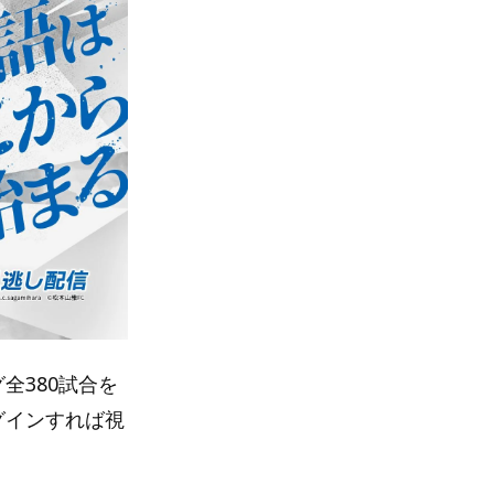
グ全380試合を
グインすれば視