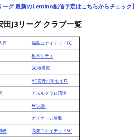
リーグ 最新のLemino配信予定はこちらからチェック】
治安田J3リーグ クラブ一覧
八戸
福島ユナイテッドFC
栃木シティ
SC相模原
AC長野パルセイロ
沢
アスルクラロ沼津
FC大阪
ガイナーレ鳥取
讃岐
高知ユナイテッドSC