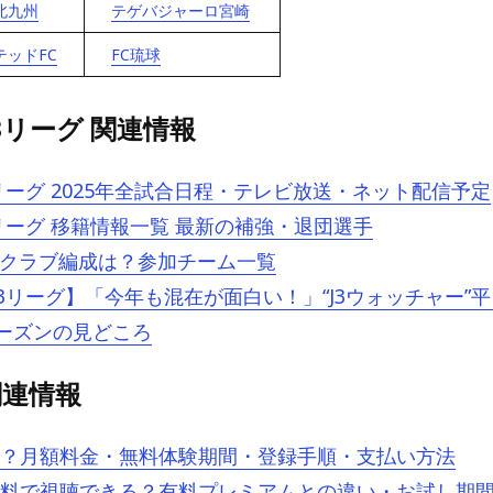
北九州
テゲバジャーロ宮崎
ッドFC
FC琉球
3リーグ 関連情報
リーグ 2025年全試合日程・テレビ放送・ネット配信予定
リーグ 移籍情報一覧 最新の補強・退団選手
J3のクラブ編成は？参加チーム一覧
3リーグ】「今年も混在が面白い！」“J3ウォッチャー”
シーズンの見どころ
 関連情報
とは？月額料金・無料体験期間・登録手順・支払い方法
oは無料で視聴できる？有料プレミアムとの違い・お試し期