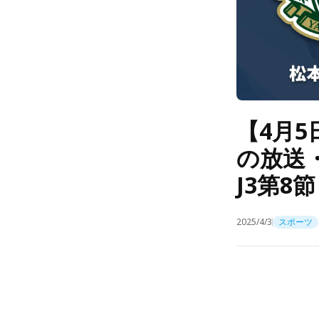
【4月5
の放送
J3第8節
2025/4/3
スポーツ