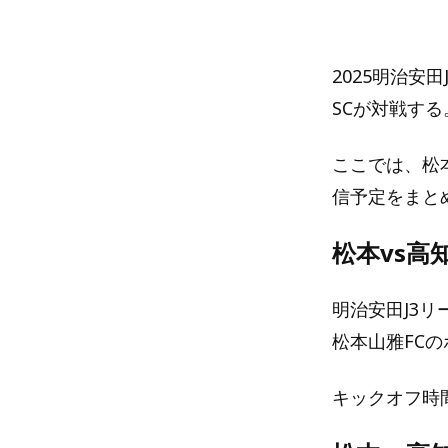
2025明治安
SCが対戦する
ここでは、松
信予定をまと
松本vs高
明治安田J3リ
松本山雅FC
キックオフ時間