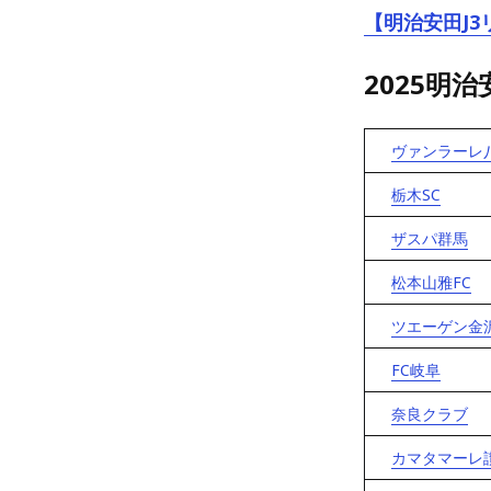
【明治安田J3
2025明
ヴァンラーレ
栃木SC
ザスパ群馬
松本山雅FC
ツエーゲン金
FC岐阜
奈良クラブ
カマタマーレ