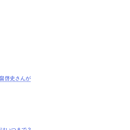
平畠啓史さんが
間はいつまで？