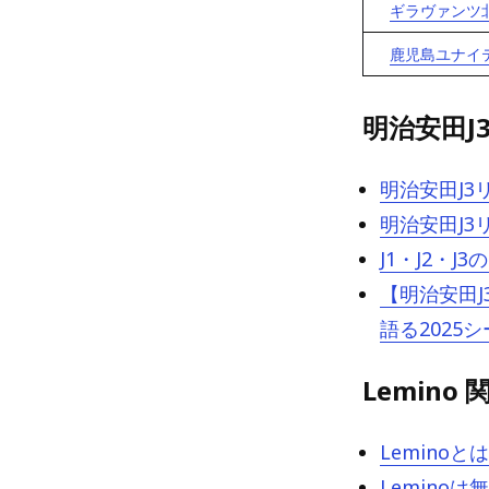
ギラヴァンツ
鹿児島ユナイテ
明治安田J
明治安田J3
明治安田J3
J1・J2・
【明治安田J
語る2025
Lemino
Lemino
Lemin