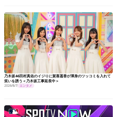
乃木坂46田村真佑のイジりに賀喜遥香が渾身のツッコミを入れて
笑いを誘う＜乃木坂工事延長中＞
2026/8/7
エンタメ