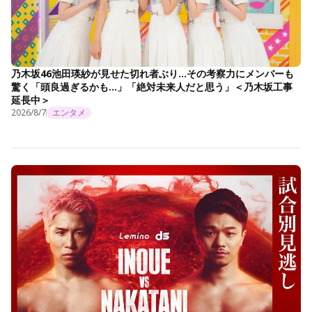
乃木坂46池田瑛紗が見せた切れ者ぶり…その考察力にメンバーも
驚く「頭良過ぎるかも…」「絶対未来人だと思う」＜乃木坂工事
延長中＞
2026/8/7
エンタメ