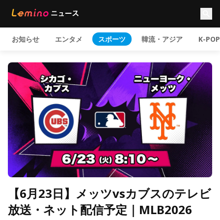
お知らせ
エンタメ
スポーツ
韓流・アジア
K-POP
【6月23日】メッツvsカブスのテレビ
放送・ネット配信予定｜MLB2026