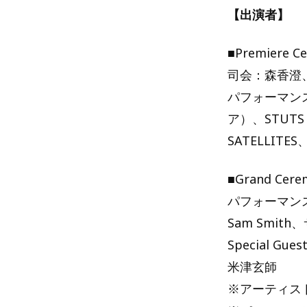
【出演者】
■Premiere C
司会：森香澄
パフォーマンス
ア）、STUTS（f
SATELLIT
■Grand Cere
パフォーマンスア
Sam Smi
Special 
⽶津⽞師
※アーティス