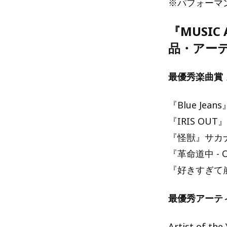
※パフォーマ
『MUSIC
品・アー
最優秀楽曲賞
『Blue Jean
『IRIS OU
『怪獣』サカ
『革命道中 - 
『好きすぎて崩
最優秀アーテ
Artist of th