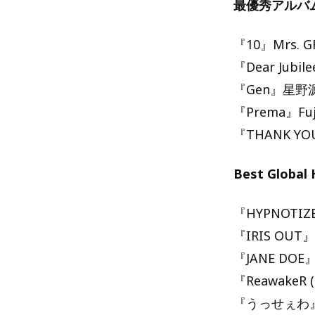
最優秀アルバ
『10』Mrs. G
『Dear Jubil
『Gen』星野
『Prema』Fuji
『THANK Y
Best Globa
『HYPNOTIZ
『IRIS OU
『JANE DO
『ReawakeR (f
『うっせぇわ』