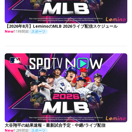
【2026年8月】LeminoのMLB 2026ライブ配信スケジュール
11時間前
スポーツ
New
大谷翔平の結果速報・最新試合予定・中継/ライブ配信
12時間前
スポーツ
New