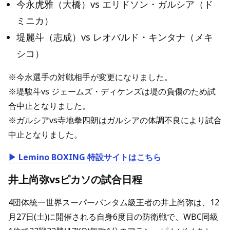
今永虎雅（大橋）vs エリドソン・ガルシア（ド
ミニカ）
堤麗斗（志成）vs レオバルド・キンタナ（メキ
シコ）
※今永選手の対戦相手が変更になりました。
※堤駿斗vs ジェームズ・ディケンズは堤の負傷のため試
合中止となりました。
※ガルシアvs寺地拳四朗はガルシアの体調不良により試合
中止となりました。
▶ Lemino BOXING 特設サイトはこちら
井上尚弥vsピカソの試合日程
4団体統一世界スーパーバンタム級王者の井上尚弥は、12
月27日(土)に開催される自身6度目の防衛戦で、WBC同級