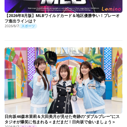
【2026年8月版】MLBワイルドカード＆地区優勝争い！プレーオ
フ進出ラインは？
2026/8/7
スポーツ
日向坂46森本茉莉＆大田美月が見せた奇跡の“ダブルプレー”にス
タジオが爆笑に包まれる＜まだまだ！日向坂で会いましょう＞
2026/8/7
エンタメ