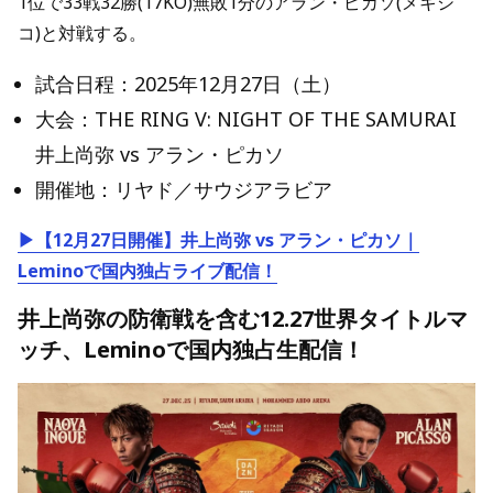
1位で33戦32勝(17KO)無敗1分のアラン・ピカソ(メキシ
コ)と対戦する。
試合日程：
2025年12月27日（土）
大会：THE RING V: NIGHT OF THE SAMURAI
井上尚弥 vs アラン・ピカソ
開催地：リヤド／サウジアラビア
▶【12月27日開催】井上尚弥 vs アラン・ピカソ｜
Leminoで国内独占ライブ配信！
井上尚弥の防衛戦を含む12.27世界タイトルマ
ッチ、Leminoで国内独占生配信！