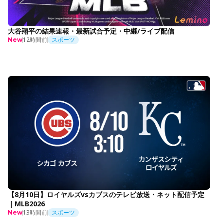
大谷翔平の結果速報・最新試合予定・中継/ライブ配信
12時間前
スポーツ
New
【8月10日】ロイヤルズvsカブスのテレビ放送・ネット配信予定
｜MLB2026
13時間前
スポーツ
New