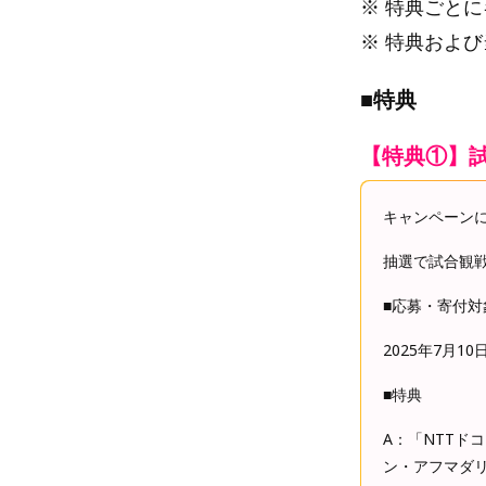
※ 特典ごと
※ 特典およ
■特典
【特典①】
キャンペーン
抽選で試合観
■応募・寄付対
2025年7月10日(
■特典
A：「NTTドコモ
ン・アフマダリ