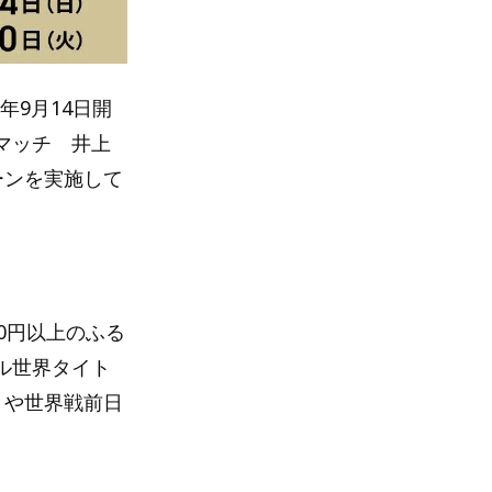
年9月14日開
トルマッチ 井上
ーンを実施して
0円以上のふる
リプル世界タイト
トや世界戦前日
。