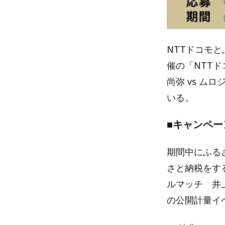
NTTドコモと
催の「NTTドコ
尚弥 vs 
いる。
■キャンペー
期間中にふるさ
さと納税をすると
ルマッチ 井
の公開計量イ