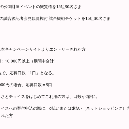
の公開計量イベントの観覧権を15組30名さま
の試合後記者会見観覧権付 試合観戦チケットを15組30名さま
に本キャンペーンサイトよりエントリーされた方
：10,000円以上（期間中合計）
円単位で、応募口数「1口」となる。
,000円の場合、応募口数＝3口
るさとチョイスをはじめてご利用の方は、口数が2倍に。
ョイスへの寄付申込の際に、d払いまたはd払い（ネットショッピング）
された方