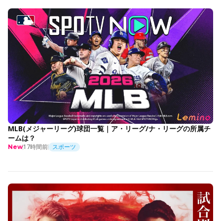
MLB(メジャーリーグ)球団一覧｜ア・リーグ/ナ・リーグの所属チ
ームは？
17時間前
スポーツ
New