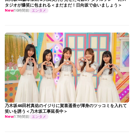
タジオが爆笑に包まれる＜まだまだ！日向坂で会いましょう＞
16時間前
エンタメ
New
乃木坂46田村真佑のイジりに賀喜遥香が渾身のツッコミを入れて
笑いを誘う＜乃木坂工事延長中＞
17時間前
エンタメ
New