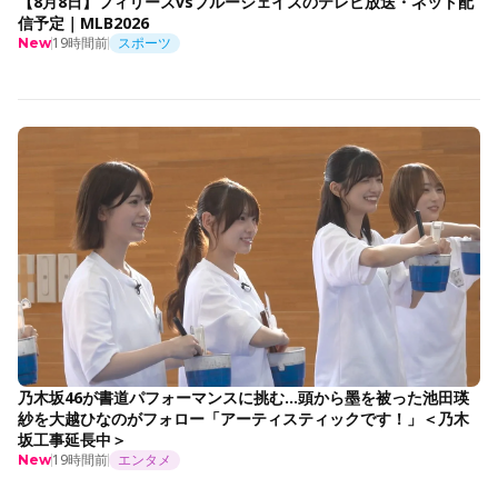
【8月8日】フィリーズvsブルージェイズのテレビ放送・ネット配
信予定｜MLB2026
19時間前
スポーツ
New
乃木坂46が書道パフォーマンスに挑む…頭から墨を被った池田瑛
紗を大越ひなのがフォロー「アーティスティックです！」＜乃木
坂工事延長中＞
19時間前
エンタメ
New