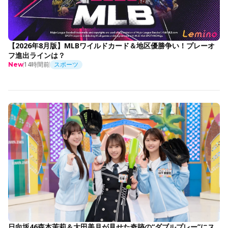
【2026年8月版】MLBワイルドカード＆地区優勝争い！プレーオ
フ進出ラインは？
14時間前
スポーツ
New
日向坂46森本茉莉＆大田美月が見せた奇跡の“ダブルプレー”にス