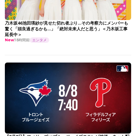
乃木坂46池田瑛紗が見せた切れ者ぶり…その考察力にメンバーも
驚く「頭良過ぎるかも…」「絶対未来人だと思う」＜乃木坂工事
延長中＞
18時間前
エンタメ
New