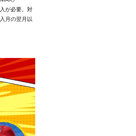
加入が必要。対
加入月の翌月以
！