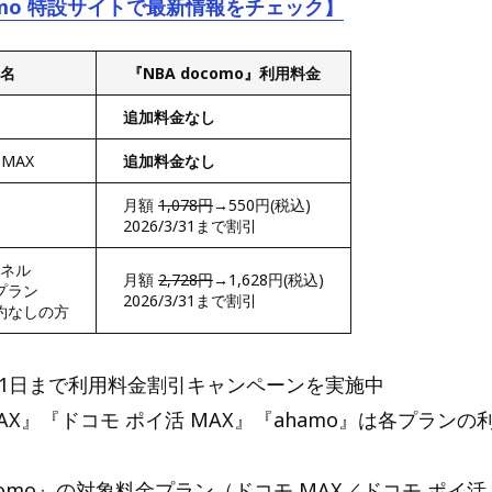
como 特設サイトで最新情報をチェック】
名
『NBA docomo』利用料金
追加料金なし
MAX
追加料金なし
月額
1,078円
→550円(税込)
2026/3/31まで割引
ンネル
月額
2,728円
→1,628円(税込)
プラン
2026/3/31まで割引
約なしの方
月31日まで利用料金割引キャンペーンを実施中
AX』『ドコモ ポイ活 MAX』『ahamo』は各プラン
ocomo』の対象料金プラン（ドコモ MAX／ドコモ ポイ活 