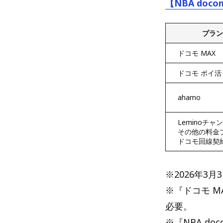
【NBA do
プラン
ドコモ MAX
ドコモ ポイ活 
ahamo
Leminoチャ
その他の料金
ドコモ回線契
※2026年3
※『ドコモ M
必要。
※『NBA d