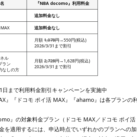
名
『NBA docomo』利用料金
追加料金なし
MAX
追加料金なし
月額
1,078円
→550円(税込)
2026/3/31まで割引
ンネル
月額
2,728円
→1,628円(税込)
プラン
2026/3/31まで割引
約なしの方
月31日まで利用料金割引キャンペーンを実施中
AX』『ドコモ ポイ活 MAX』『ahamo』は各プラン
ocomo』の対象料金プラン（ドコモ MAX／ドコモ ポイ活 
の料金を適用するには、申込時点でいずれかのプランへの