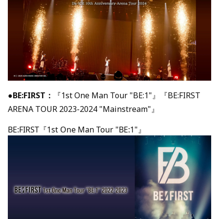
●
BE:FIRST：
『1st One Man Tour "BE:1"』『BE:FIRST
ARENA TOUR 2023-2024 "Mainstream"』
BE:FIRST『1st One Man Tour "BE:1"』