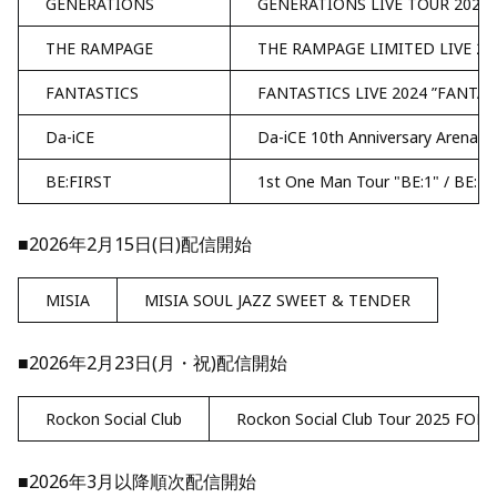
GENERATIONS
GENERATIONS LIVE TOUR 2024 
THE RAMPAGE
THE RAMPAGE LIMITED LIVE 20
FANTASTICS
FANTASTICS LIVE 2024 ”FANTAS
Da-iCE
Da-iCE 10th Anniversary Arena 
BE:FIRST
1st One Man Tour "BE:1" / BE:
■2026年2月15日(日)配信開始
MISIA
MISIA SOUL JAZZ SWEET & TENDER
■2026年2月23日(月・祝)配信開始
Rockon Social Club
Rockon Social Club Tour 2025 FOREV
■2026年3月以降順次配信開始