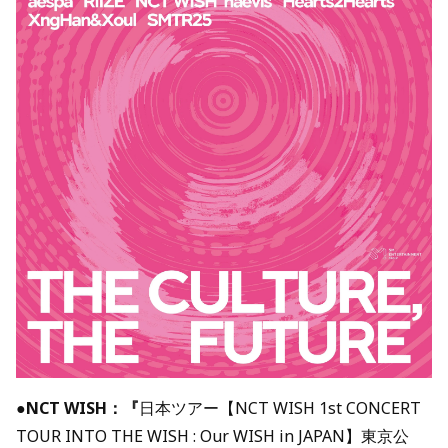
●
NCT WISH：『
日本ツアー【NCT WISH 1st CONCERT
TOUR INTO THE WISH : Our WISH in JAPAN】東京公