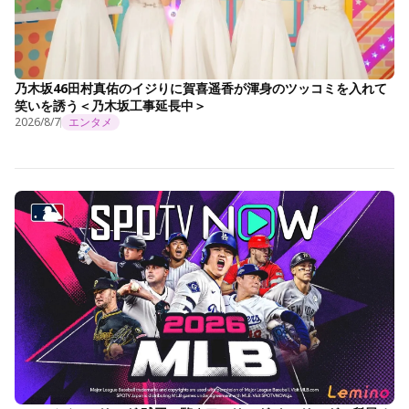
乃木坂46田村真佑のイジりに賀喜遥香が渾身のツッコミを入れて
笑いを誘う＜乃木坂工事延長中＞
2026/8/7
エンタメ