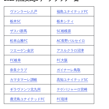
ヴァンラーレ八戸
福島ユナイテッドFC
栃木SC
栃木シティ
ザスパ群馬
SC相模原
松本山雅FC
AC長野パルセイロ
ツエーゲン金沢
アスルクラロ沼津
FC岐阜
FC大阪
奈良クラブ
ガイナーレ鳥取
カマタマーレ讃岐
高知ユナイテッドSC
ギラヴァンツ北九州
テゲバジャーロ宮崎
鹿児島ユナイテッドFC
FC琉球