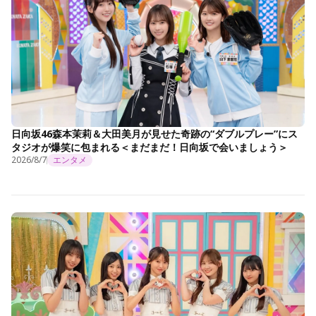
日向坂46森本茉莉＆大田美月が見せた奇跡の“ダブルプレー”にス
タジオが爆笑に包まれる＜まだまだ！日向坂で会いましょう＞
2026/8/7
エンタメ