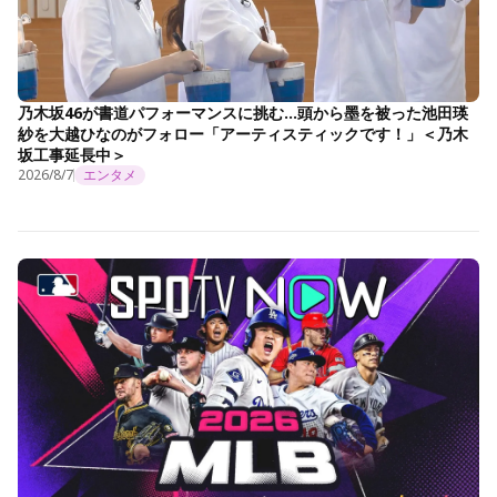
乃木坂46が書道パフォーマンスに挑む…頭から墨を被った池田瑛
紗を大越ひなのがフォロー「アーティスティックです！」＜乃木
坂工事延長中＞
2026/8/7
エンタメ