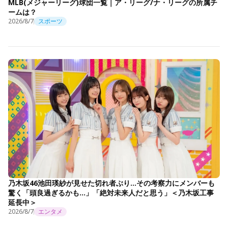
MLB(メジャーリーグ)球団一覧｜ア・リーグ/ナ・リーグの所属チ
ームは？
2026/8/7
スポーツ
乃木坂46池田瑛紗が見せた切れ者ぶり…その考察力にメンバーも
驚く「頭良過ぎるかも…」「絶対未来人だと思う」＜乃木坂工事
延長中＞
2026/8/7
エンタメ