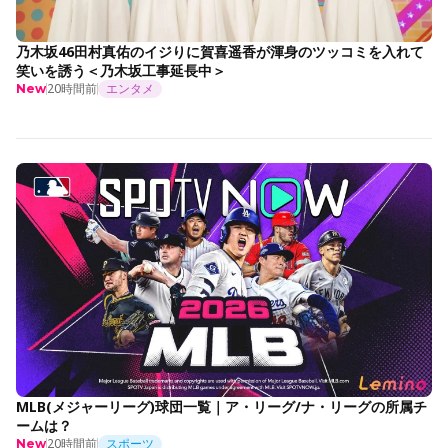
乃木坂46田村真佑のイジりに賀喜遥香が渾身のツッコミを入れて
笑いを誘う＜乃木坂工事延長中＞
20時間前
エンタメ
New
MLB(メジャーリーグ)球団一覧｜ア・リーグ/ナ・リーグの所属チ
ームは？
20時間前
スポーツ
New