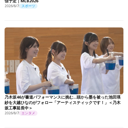
信予定｜MLB2026
2026/8/7
スポーツ
乃木坂46が書道パフォーマンスに挑む…頭から墨を被った池田瑛
紗を大越ひなのがフォロー「アーティスティックです！」＜乃木
坂工事延長中＞
2026/8/7
エンタメ