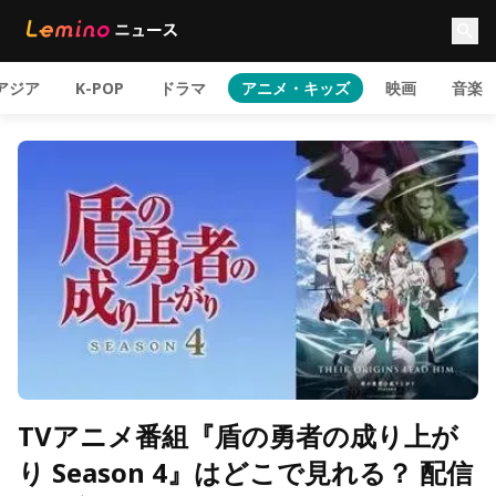
アジア
K-POP
ドラマ
アニメ・キッズ
映画
音楽
TVアニメ番組『盾の勇者の成り上が
り Season 4』はどこで見れる？ 配信