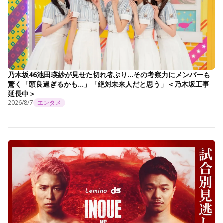
乃木坂46池田瑛紗が見せた切れ者ぶり…その考察力にメンバーも
驚く「頭良過ぎるかも…」「絶対未来人だと思う」＜乃木坂工事
延長中＞
2026/8/7
エンタメ