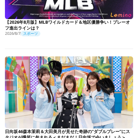
【2026年8月版】MLBワイルドカード＆地区優勝争い！プレーオ
フ進出ラインは？
2026/8/7
スポーツ
日向坂46森本茉莉＆大田美月が見せた奇跡の“ダブルプレー”にス
タジオが爆笑に包まれる＜まだまだ！日向坂で会いましょう＞