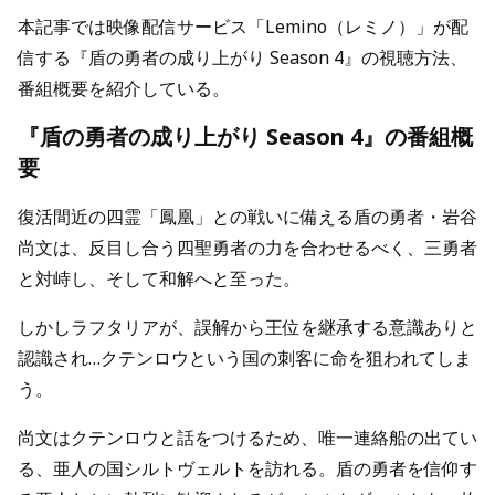
本記事では映像配信サービス「Lemino（レミノ）」が配
信する『盾の勇者の成り上がり Season 4』の視聴方法、
番組概要を紹介している。
『盾の勇者の成り上がり Season 4』の番組概
要
復活間近の四霊「鳳凰」との戦いに備える盾の勇者・岩谷
尚文は、反目し合う四聖勇者の力を合わせるべく、三勇者
と対峙し、そして和解へと至った。
しかしラフタリアが、誤解から王位を継承する意識ありと
認識され…クテンロウという国の刺客に命を狙われてしま
う。
尚文はクテンロウと話をつけるため、唯一連絡船の出てい
る、亜人の国シルトヴェルトを訪れる。盾の勇者を信仰す