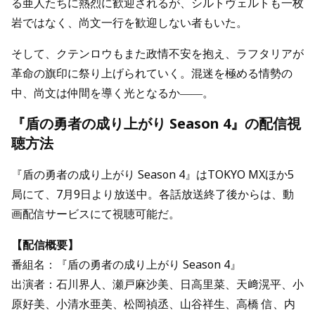
る亜人たちに熱烈に歓迎されるが、シルトヴェルトも一枚
岩ではなく、尚文一行を歓迎しない者もいた。
そして、クテンロウもまた政情不安を抱え、ラフタリアが
革命の旗印に祭り上げられていく。混迷を極める情勢の
中、尚文は仲間を導く光となるか――。
『盾の勇者の成り上がり Season 4』の配信視
聴方法
『盾の勇者の成り上がり Season 4』はTOKYO MXほか5
局にて、7月9日より放送中。各話放送終了後からは、動
画配信サービスにて視聴可能だ。
【配信概要】
番組名：『盾の勇者の成り上がり Season 4』
出演者：石川界人、瀬戸麻沙美、日高里菜、天﨑滉平、小
原好美、小清水亜美、松岡禎丞、山谷祥生、高橋 信、内