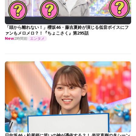
「頭から離れない！」櫻坂46・藤吉夏鈴が演じる低音ボイスにフ
ァンもメロメロ？！『ちょこさく』第295話
2時間前
エンタメ
New
日向坂46・松尾桜に笑いの神が憑依する？！ 半沢直樹の名シーン