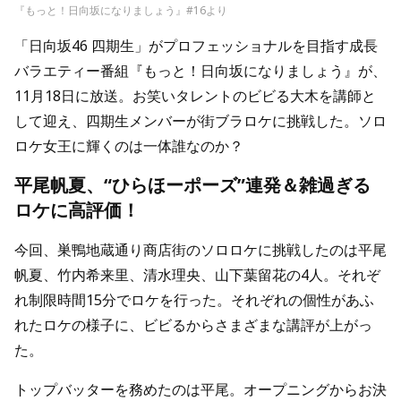
『もっと！日向坂になりましょう』#16より
「日向坂46 四期生」がプロフェッショナルを目指す成長
バラエティー番組『もっと！日向坂になりましょう』が、
11月18日に放送。お笑いタレントのビビる大木を講師と
して迎え、四期生メンバーが街ブラロケに挑戦した。ソロ
ロケ女王に輝くのは一体誰なのか？
平尾帆夏、“ひらほーポーズ”連発＆雑過ぎる
ロケに高評価！
今回、巣鴨地蔵通り商店街のソロロケに挑戦したのは平尾
帆夏、竹内希来里、清水理央、山下葉留花の4人。それぞ
れ制限時間15分でロケを行った。それぞれの個性があふ
れたロケの様子に、ビビるからさまざまな講評が上がっ
た。
トップバッターを務めたのは平尾。オープニングからお決