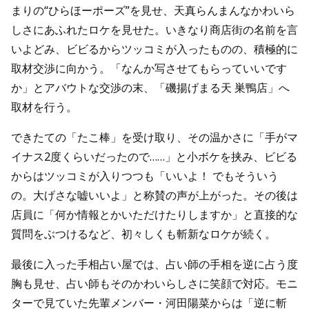
まりの“ひらほーポーズ”を見せ、天真らんまんなかわいら
しさにあふれたロケを見せた。いきなり商店街の名前を言
いよどみ、ビビるからツッコミが入ったものの、積極的に
取材交渉に向かう。「なんか写させてもらっていいです
か」とアバウトな交渉の末、「磯揚げまる天 巣鴨店」へ
取材を行う。
できたての「たこ棒」を受け取り、その温かさに「手がマ
イナス2度くらいだったので……」と小ボケを挟み、ビビる
からはツッコミが入りつつも「いいよ！ でもそういう
の。大げさな嘘いいよ」と称賛の声が上がった。その後は
店員に「何か情報とかいただけたりしますか」と直接的な
質問をぶつけるなど、初々しくも斬新なロケが続く。
最後に入った手相占い屋では、占い師の手相を逆に占う度
胸も見せ、占い師もそのかわいらしさに笑顔で対応。モニ
ターで見ていた先輩メンバー・河田陽菜からは「逆に斬