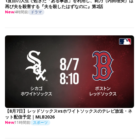
1度目の人生で起きた「ある事故」を利用し、莉乃（内田理央）は
再び夫を殺害する『夫を殺したはずなのに』第2話
4時間前
ドラマ
New
【8月7日】レッドソックスvsホワイトソックスのテレビ放送・ネ
ット配信予定｜MLB2026
11時間前
スポーツ
New