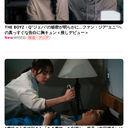
THE BOYZ・Q“ジェハ”の秘密が明らかに…ファン・ジア“エニ”へ
の真っすぐな告白に胸キュン＜推しデビュー＞
4時間前
韓流・アジア
New