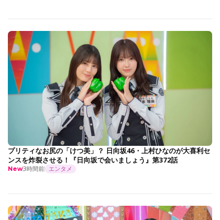
プリティなお尻の「けつ美」？ 日向坂46・上村ひなのが大喜利セ
ンスを炸裂させる！『日向坂で会いましょう』第372話
3時間前
エンタメ
New