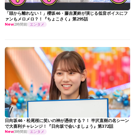
「頭から離れない！」櫻坂46・藤吉夏鈴が演じる低音ボイスにフ
ァンもメロメロ？！『ちょこさく』第295話
2時間前
エンタメ
New
日向坂46・松尾桜に笑いの神が憑依する？！ 半沢直樹の名シーン
で大喜利チャレンジ！『日向坂で会いましょう』第372話
3時間前
エンタメ
New