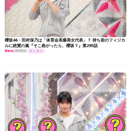
櫻坂46・田村保乃は「体育会系爆美女代表」？ 持ち前のフィジカ
ルに絶賛の嵐『そこ曲がったら、櫻坂？』第295話
2時間前
エンタメ
New