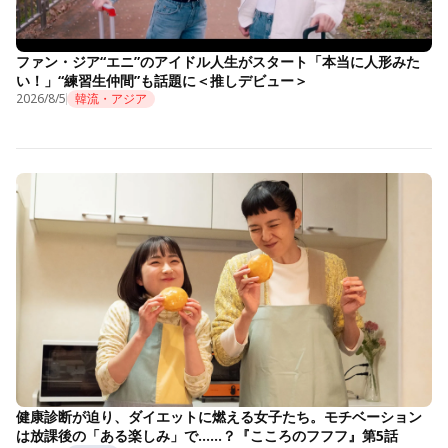
ファン・ジア“エニ”のアイドル人生がスタート「本当に人形みた
い！」“練習生仲間”も話題に＜推しデビュー＞
2026/8/5
韓流・アジア
健康診断が迫り、ダイエットに燃える女子たち。モチベーション
は放課後の「ある楽しみ」で……？『こころのフフフ』第5話