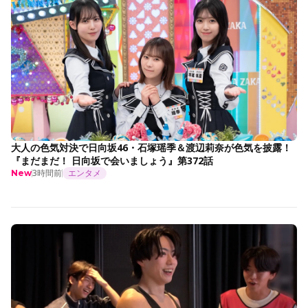
大人の色気対決で日向坂46・石塚瑶季＆渡辺莉奈が色気を披露！
『まだまだ！ 日向坂で会いましょう』第372話
3時間前
エンタメ
New