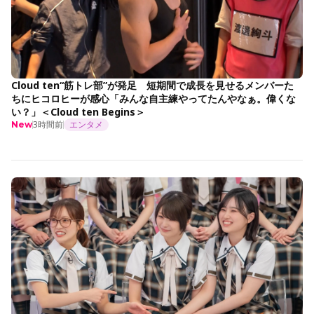
Cloud ten“筋トレ部”が発足 短期間で成長を見せるメンバーた
ちにヒコロヒーが感心「みんな自主練やってたんやなぁ。偉くな
い？」＜Cloud ten Begins＞
3時間前
エンタメ
New