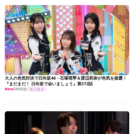
大人の色気対決で日向坂46・石塚瑶季＆渡辺莉奈が色気を披露！
『まだまだ！ 日向坂で会いましょう』第372話
3時間前
エンタメ
New