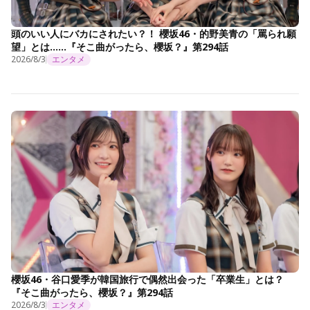
頭のいい人にバカにされたい？！ 櫻坂46・的野美青の「罵られ願
望」とは……『そこ曲がったら、櫻坂？』第294話
2026/8/3
エンタメ
櫻坂46・谷口愛季が韓国旅行で偶然出会った「卒業生」とは？
『そこ曲がったら、櫻坂？』第294話
2026/8/3
エンタメ