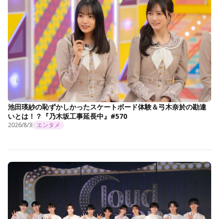
池田瑛紗の恥ずかしかったスケートボード体験＆弓木奈於の勘違
いとは！？『乃木坂工事延長中』#570
2026/8/3
エンタメ