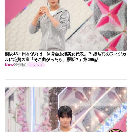
櫻坂46・田村保乃は「体育会系爆美女代表」？ 持ち前のフィジカ
ルに絶賛の嵐『そこ曲がったら、櫻坂？』第295話
2時間前
エンタメ
New