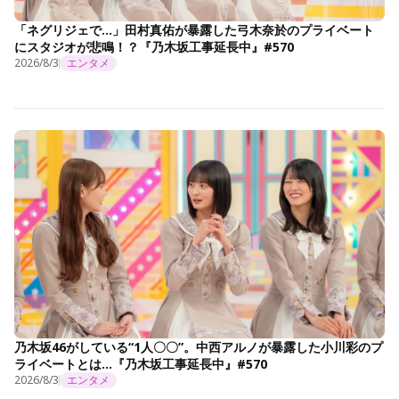
「ネグリジェで…」田村真佑が暴露した弓木奈於のプライベート
にスタジオが悲鳴！？『乃木坂工事延長中』#570
2026/8/3
エンタメ
乃木坂46がしている“1人〇〇”。中西アルノが暴露した小川彩のプ
ライベートとは…『乃木坂工事延長中』#570
2026/8/3
エンタメ