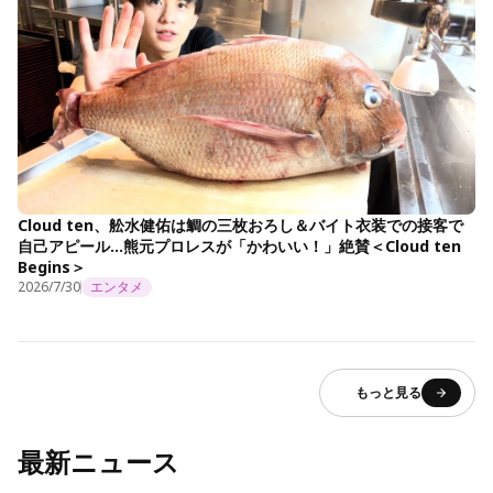
Cloud ten、舩水健佑は鯛の三枚おろし＆バイト衣装での接客で
自己アピール…熊元プロレスが「かわいい！」絶賛＜Cloud ten
Begins＞
2026/7/30
エンタメ
もっと見る
最新ニュース