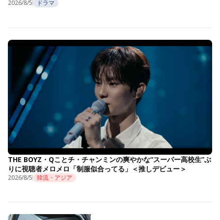
2026/8/5
ドラマ
THE BOYZ・Qことチ・チャンミンの爽やかな“スーパー高校生”ぶ
りに視聴者メロメロ「制服似合ってる」＜推しデビュー＞
2026/8/5
韓流・アジア