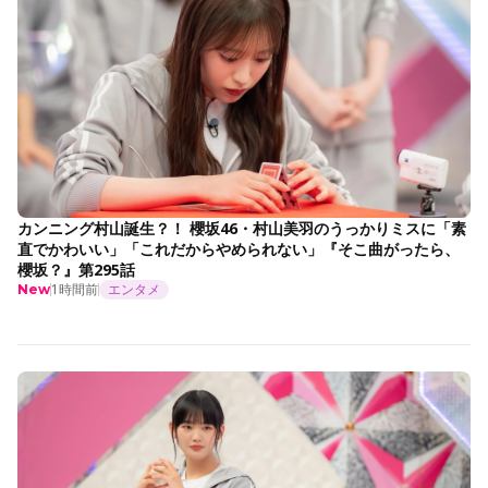
カンニング村山誕生？！ 櫻坂46・村山美羽のうっかりミスに「素
直でかわいい」「これだからやめられない」『そこ曲がったら、
櫻坂？』第295話
1時間前
エンタメ
New