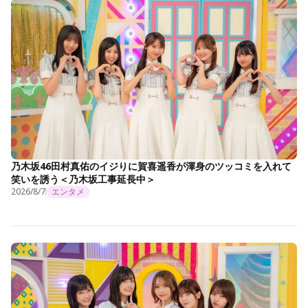
乃木坂46田村真佑のイジりに賀喜遥香が渾身のツッコミを入れて
笑いを誘う＜乃木坂工事延長中＞
2026/8/7
エンタメ