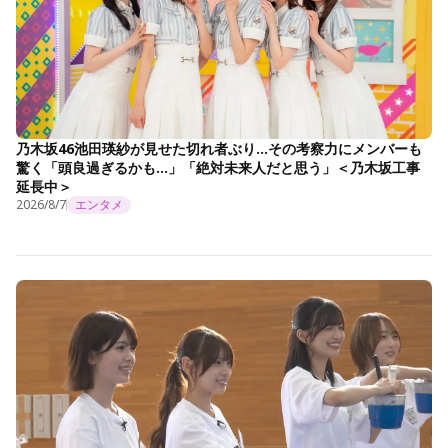
乃木坂46池田瑛紗が見せた切れ者ぶり…その考察力にメンバーも
驚く「頭良過ぎるかも…」「絶対未来人だと思う」＜乃木坂工事
延長中＞
2026/8/7
エンタメ