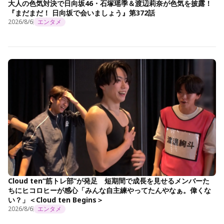
大人の色気対決で日向坂46・石塚瑶季＆渡辺莉奈が色気を披露！
『まだまだ！ 日向坂で会いましょう』第372話
2026/8/6
エンタメ
Cloud ten“筋トレ部”が発足 短期間で成長を見せるメンバーた
ちにヒコロヒーが感心「みんな自主練やってたんやなぁ。偉くな
い？」＜Cloud ten Begins＞
2026/8/6
エンタメ