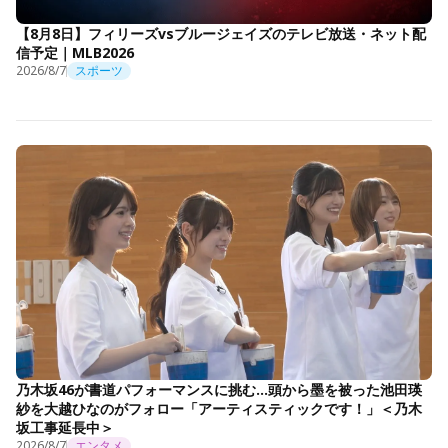
【8月8日】フィリーズvsブルージェイズのテレビ放送・ネット配
信予定｜MLB2026
2026/8/7
スポーツ
乃木坂46が書道パフォーマンスに挑む…頭から墨を被った池田瑛
紗を大越ひなのがフォロー「アーティスティックです！」＜乃木
坂工事延長中＞
2026/8/7
エンタメ