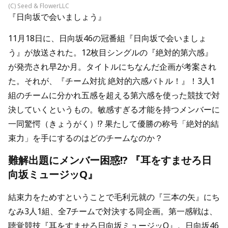
(C) Seed & FlowerLLC
『日向坂で会いましょう』
11月18日に、日向坂46の冠番組『日向坂で会いましょ
う』が放送された。12枚目シングルの『絶対的第六感』
が発売され早2か月。タイトルにちなんだ企画が考案され
た。それが、『チーム対抗 絶対的六感バトル！』！3人1
組のチームに分かれ五感を超える第六感を使った競技で対
決していくというもの。敏感すぎる才能を持つメンバーに
一同驚愕（きょうがく）!? 果たして優勝の称号「絶対的結
束力」を手にするのはどのチームなのか？
難解出題にメンバー困惑!? 『耳をすませろ日
向坂ミュージッQ』
結束力をためすということで毛利元就の『三本の矢』にち
なみ3人1組、全7チームで対決する同企画。第一感戦は、
聴覚競技『耳をすませろ日向坂ミュージッQ』。日向坂46