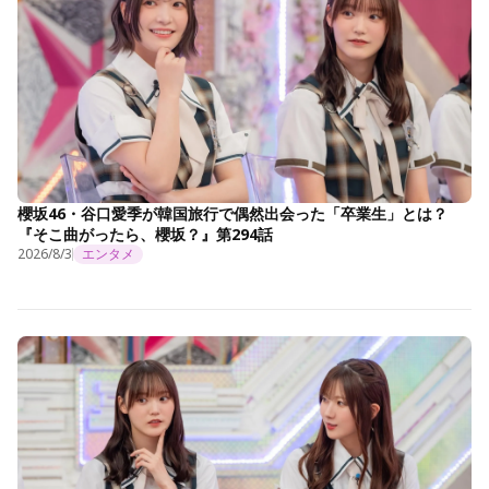
櫻坂46・谷口愛季が韓国旅行で偶然出会った「卒業生」とは？
『そこ曲がったら、櫻坂？』第294話
2026/8/3
エンタメ