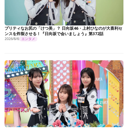
プリティなお尻の「けつ美」？ 日向坂46・上村ひなのが大喜利セ
ンスを炸裂させる！『日向坂で会いましょう』第372話
2026/8/6
エンタメ