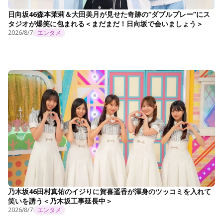
日向坂46森本茉莉＆大田美月が見せた奇跡の“ダブルプレー”にス
タジオが爆笑に包まれる＜まだまだ！日向坂で会いましょう＞
2026/8/7
エンタメ
乃木坂46田村真佑のイジりに賀喜遥香が渾身のツッコミを入れて
笑いを誘う＜乃木坂工事延長中＞
2026/8/7
エンタメ