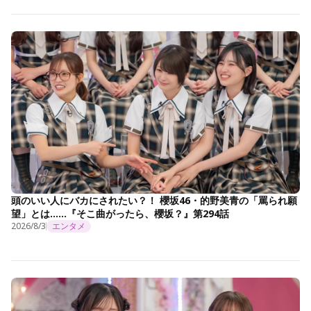
頭のいい人にバカにされたい？！ 櫻坂46・的野美青の「罵られ願
望」とは……『そこ曲がったら、櫻坂？』第294話
2026/8/3
エンタメ