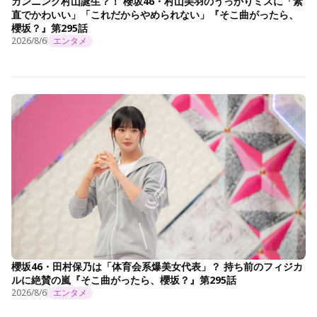
カンニング村山誕生？！ 櫻坂46・村山美羽のうっかりミスに「素
直でかわいい」「これだからやめられない」『そこ曲がったら、
櫻坂？』第295話
2026/8/6
エンタメ
櫻坂46・田村保乃は「体育会系爆美女代表」？ 持ち前のフィジカ
ルに絶賛の嵐『そこ曲がったら、櫻坂？』第295話
2026/8/6
エンタメ