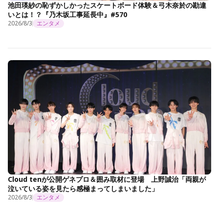
池田瑛紗の恥ずかしかったスケートボード体験＆弓木奈於の勘違
いとは！？『乃木坂工事延長中』#570
2026/8/3
エンタメ
Cloud tenが公開ゲネプロ＆囲み取材に登場 上野誠治「両親が
泣いている姿を見たら感極まってしまいました」
2026/8/3
エンタメ