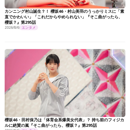
カンニング村山誕生？！ 櫻坂46・村山美羽のうっかりミスに「素
直でかわいい」「これだからやめられない」『そこ曲がったら、
櫻坂？』第295話
2026/8/6
エンタメ
櫻坂46・田村保乃は「体育会系爆美女代表」？ 持ち前のフィジカ
ルに絶賛の嵐『そこ曲がったら、櫻坂？』第295話