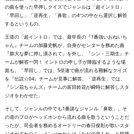
の曲を使った早押しクイズでジャンルは「超イントロ」
「早回し」「逆再生」「鼻歌」の4つの中から選択し解答
するというもの。
王道の「超イントロ」では、最年長の『1番強いおねいち
ゃん』チームの加藤史帆が、自身がセンターを務めた曲
『膨大な夢に押し潰されて』を外し、『シン・三期生』チ
ームが解答一閃！ イントロの申し子が降臨するような場
面も。「早回し」では、5倍速で曲が流れる難解なクイズ
を『伝説☆04』チームが見事に解答。「逆再生」では、
『シン花ちゃんズ』チームの富田鈴花が瞬時に解答しスタ
ジオをわかせた。
そして、ジャンルの中でも1番謎なジャンル「鼻歌」。そ
の道のプロがヘッドホンから流れる曲を歌うということだ
ったが、司会者を務めるオードリーの春日俊彰が歌いスタ
ジオがざわつく。メンバーからは「ただの息もれ」と指摘