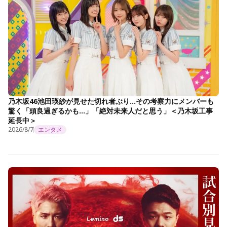
乃木坂46池田瑛紗が見せた切れ者ぶり…その考察力にメンバーも
驚く「頭良過ぎるかも…」「絶対未来人だと思う」＜乃木坂工事
延長中＞
2026/8/7
エンタメ