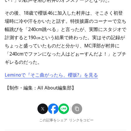
い！」の歓声を浴び村井のオンステージとなった。
その後、18歳で櫻坂46に加入した村井は、そこさく初登
場時に冷や汗をかいたと話す。特技披露のコーナーで立ち
幅跳びを「240cm跳べる」と言ったが、実際にスタジオで
計測すると190㎝という結果で終わった。実はその記録が
ちょっと盛っていたものだと分かり、MC澤部が村井に
「240cmでファンになった人はどぉーすんだよ！」とブチ
ギレるのだった。
Leminoで『そこ曲がったら、櫻坂?』を見る
【制作・編集：All About編集部】
この記事をシェア
リンクをコピー