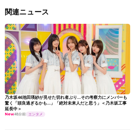
関連ニュース
乃木坂46池田瑛紗が見せた切れ者ぶり…その考察力にメンバーも
驚く「頭良過ぎるかも…」「絶対未来人だと思う」＜乃木坂工事
延長中＞
48分前
エンタメ
New