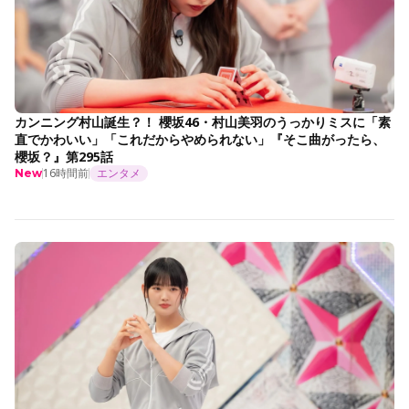
カンニング村山誕生？！ 櫻坂46・村山美羽のうっかりミスに「素
直でかわいい」「これだからやめられない」『そこ曲がったら、
櫻坂？』第295話
16時間前
エンタメ
New