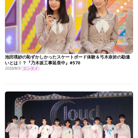
池田瑛紗の恥ずかしかったスケートボード体験＆弓木奈於の勘違
いとは！？『乃木坂工事延長中』#570
2026/8/3
エンタメ