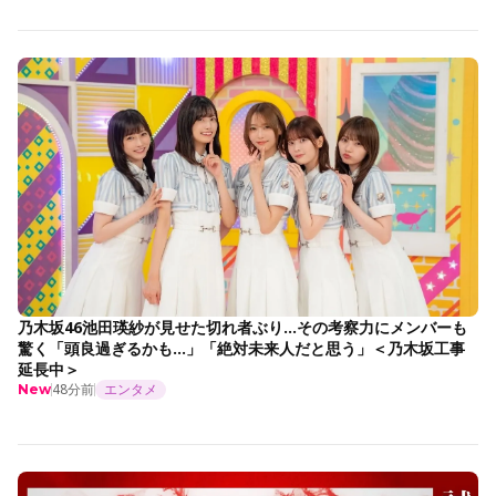
乃木坂46池田瑛紗が見せた切れ者ぶり…その考察力にメンバーも
驚く「頭良過ぎるかも…」「絶対未来人だと思う」＜乃木坂工事
延長中＞
48分前
エンタメ
New