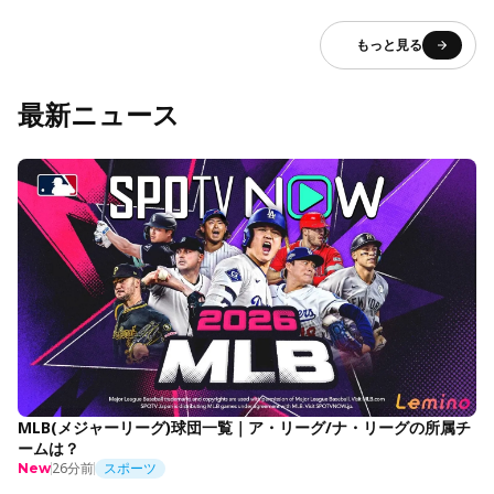
もっと見る
最新ニュース
MLB(メジャーリーグ)球団一覧｜ア・リーグ/ナ・リーグの所属チ
ームは？
26分前
スポーツ
New