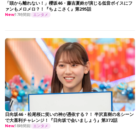
「頭から離れない！」櫻坂46・藤吉夏鈴が演じる低音ボイスにフ
ァンもメロメロ？！『ちょこさく』第295話
17時間前
エンタメ
New
日向坂46・松尾桜に笑いの神が憑依する？！ 半沢直樹の名シーン
で大喜利チャレンジ！『日向坂で会いましょう』第372話
18時間前
エンタメ
New