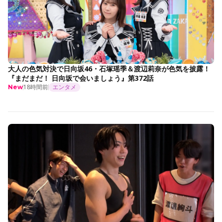
大人の色気対決で日向坂46・石塚瑶季＆渡辺莉奈が色気を披露！
『まだまだ！ 日向坂で会いましょう』第372話
18時間前
エンタメ
New