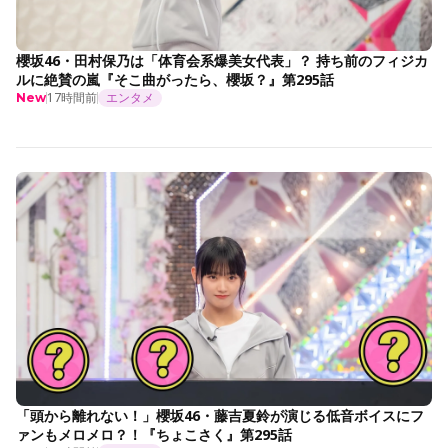
櫻坂46・田村保乃は「体育会系爆美女代表」？ 持ち前のフィジカ
ルに絶賛の嵐『そこ曲がったら、櫻坂？』第295話
17時間前
エンタメ
New
「頭から離れない！」櫻坂46・藤吉夏鈴が演じる低音ボイスにフ
ァンもメロメロ？！『ちょこさく』第295話