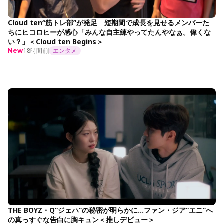
Cloud ten“筋トレ部”が発足 短期間で成長を見せるメンバーた
ちにヒコロヒーが感心「みんな自主練やってたんやなぁ。偉くな
い？」＜Cloud ten Begins＞
18時間前
エンタメ
New
THE BOYZ・Q“ジェハ”の秘密が明らかに…ファン・ジア“エニ”へ
の真っすぐな告白に胸キュン＜推しデビュー＞