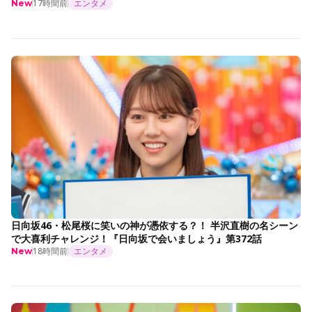
17時間前
エンタメ
New
日向坂46・松尾桜に笑いの神が憑依する？！ 半沢直樹の名シーン
で大喜利チャレンジ！『日向坂で会いましょう』第372話
18時間前
エンタメ
New