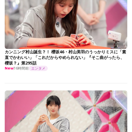
カンニング村山誕生？！ 櫻坂46・村山美羽のうっかりミスに「素
直でかわいい」「これだからやめられない」『そこ曲がったら、
櫻坂？』第295話
16時間前
エンタメ
New