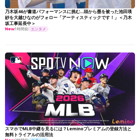
乃木坂46が書道パフォーマンスに挑む…頭から墨を被った池田瑛
紗を大越ひなのがフォロー「アーティスティックです！」＜乃木
坂工事延長中＞
1時間前
エンタメ
New
スマホでMLB中継を見るには？Leminoプレミアムの登録方法と
無料トライアルの活用法