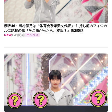
櫻坂46・田村保乃は「体育会系爆美女代表」？ 持ち前のフィジカ
ルに絶賛の嵐『そこ曲がったら、櫻坂？』第295話
17時間前
エンタメ
New