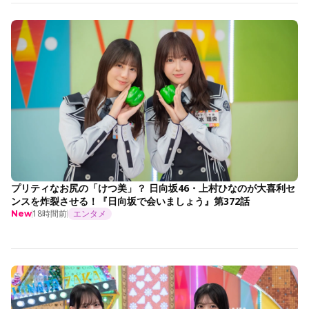
プリティなお尻の「けつ美」？ 日向坂46・上村ひなのが大喜利セ
ンスを炸裂させる！『日向坂で会いましょう』第372話
18時間前
エンタメ
New