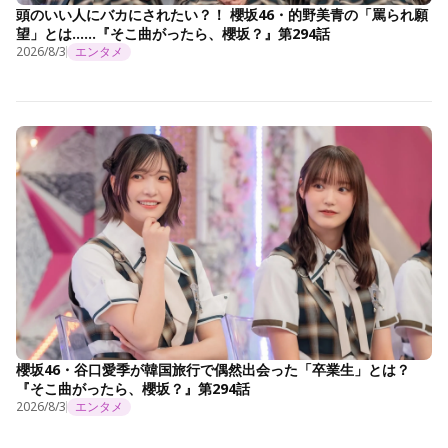
頭のいい人にバカにされたい？！ 櫻坂46・的野美青の「罵られ願
望」とは……『そこ曲がったら、櫻坂？』第294話
2026/8/3
エンタメ
櫻坂46・谷口愛季が韓国旅行で偶然出会った「卒業生」とは？
『そこ曲がったら、櫻坂？』第294話
2026/8/3
エンタメ