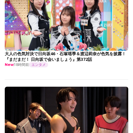
大人の色気対決で日向坂46・石塚瑶季＆渡辺莉奈が色気を披露！
『まだまだ！ 日向坂で会いましょう』第372話
18時間前
エンタメ
New