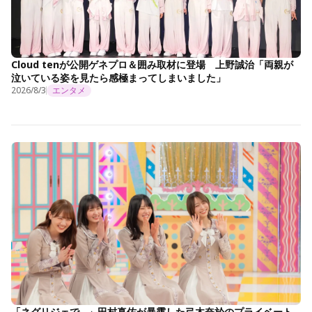
Cloud tenが公開ゲネプロ＆囲み取材に登場 上野誠治「両親が
泣いている姿を見たら感極まってしまいました」
2026/8/3
エンタメ
「ネグリジェで…」田村真佑が暴露した弓木奈於のプライベート