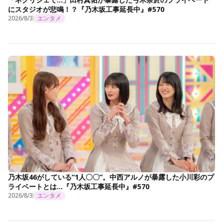
にスタジオが悲鳴！？『乃木坂工事延長中』#570
2026/8/3
エンタメ
乃木坂46がしている“1人〇〇”。中西アルノが暴露した小川彩のプ
ライベートとは…『乃木坂工事延長中』#570
2026/8/3
エンタメ