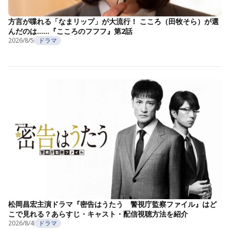
方言が喋れる「なまリップ」が大流行！ こころ（田牧そら）が選
んだのは……『こころのフフフ』第2話
2026/8/5
ドラマ
松岡昌宏主演ドラマ『密告はうたう 警視庁監察ファイル』はど
こで見れる？あらすじ・キャスト・配信視聴方法を紹介
2026/8/4
ドラマ