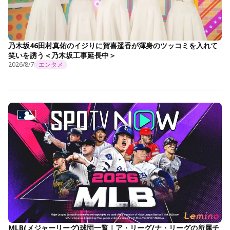
乃木坂46田村真佑のイジりに賀喜遥香が渾身のツッコミを入れて
笑いを誘う＜乃木坂工事延長中＞
2026/8/7
エンタメ
MLB(メジャーリーグ)球団一覧｜ア・リーグ/ナ・リーグの所属チ