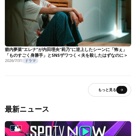
箭内夢菜“エレナ”が内田理央“莉乃”に逆上したシーンに「怖ぇ」
「ものすごく身勝手」とSNSザワつく＜夫を殺したはずなのに＞
2026/7/31
ドラマ
もっと見る
最新ニュース