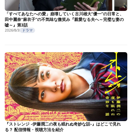
「すべてあなたへの愛」崩壊していく古川雄大“優一”の日常と、
田中麗奈“麻衣子”の不気味な微笑み『親愛なる夫へ～完璧な妻の
嘘～』第3話
2026/8/3
ドラマ
『ストレンジ -伊藤潤二の夜も眠れぬ奇妙な話-』はどこで見れ
る？ 配信情報・視聴方法を紹介