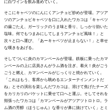
に白ワインを飲み進めていく。
そこにキャベツのにんにくアンチョビ炒めが登場。アツア
ツのアンチョビキャベツを口に入れたワカコは「キャベツ
の歯ごたえ、ガーリックのうま味と香り、しっかり効いた
塩味。何でもつまみにしてしまうアンチョビ風味！」と
次々と口へ運び、「あーキャベツが止まらない！」と幸せ
な嘆きをあげる。
そしてついに炎のカマンベールが登場。鉄板に乗ったカマ
ンベールの上に店員さんがラム酒を注ぎ、着火！炎がごう
ごうと燃え、カマンベールがじっくりと焼かれていく。
「これはもう、客席から眺めるエンターテインメントだ
ね」とその演出を楽しんだワカコは、溶けて焦げたチーズ
をカリカリのバケットに乗せて口へと運ぶ。そしてそれを
頬張ったワカコは「カマンベールがアツアツトロトロ。ラ
ム酒の芳醇（ほうじゅん）な香りが鼻に抜けていく」とミ