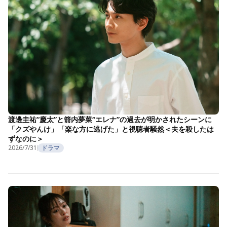
渡邊圭祐“慶太”と箭内夢菜“エレナ”の過去が明かされたシーンに
「クズやんけ」「楽な方に逃げた」と視聴者騒然＜夫を殺したは
ずなのに＞
2026/7/31
ドラマ