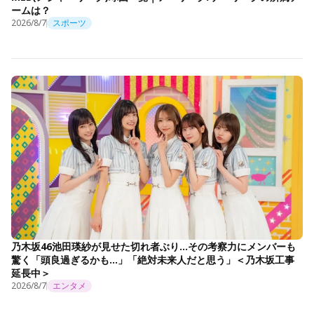
ームは？
2026/8/7
スポーツ
乃木坂46池田瑛紗が見せた切れ者ぶり…その考察力にメンバーも
驚く「頭良過ぎるかも…」「絶対未来人だと思う」＜乃木坂工事
延長中＞
2026/8/7
エンタメ