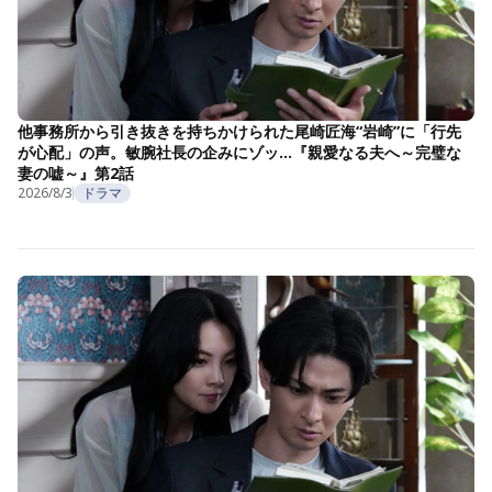
他事務所から引き抜きを持ちかけられた尾崎匠海“岩崎”に「行先
が心配」の声。敏腕社長の企みにゾッ…『親愛なる夫へ～完璧な
妻の嘘～』第2話
2026/8/3
ドラマ