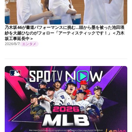
乃木坂46が書道パフォーマンスに挑む…頭から墨を被った池田瑛
紗を大越ひなのがフォロー「アーティスティックです！」＜乃木
坂工事延長中＞
2026/8/7
エンタメ