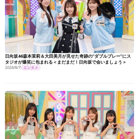
日向坂46森本茉莉＆大田美月が見せた奇跡の“ダブルプレー”にス
タジオが爆笑に包まれる＜まだまだ！日向坂で会いましょう＞
2026/8/7
エンタメ