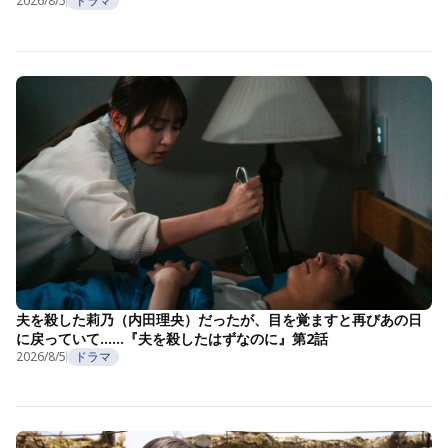
2026/8/5
ドラマ
夫を殺した莉乃（内田理央）だったが、目を覚ますと再びあの日
に戻っていて……『夫を殺したはずなのに』第2話
2026/8/5
ドラマ