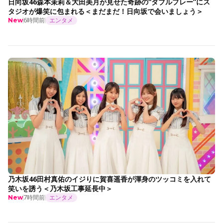
日向坂46森本茉莉＆大田美月が見せた奇跡の“ダブルプレー”にス
タジオが爆笑に包まれる＜まだまだ！日向坂で会いましょう＞
6時間前
エンタメ
New
乃木坂46田村真佑のイジりに賀喜遥香が渾身のツッコミを入れて
笑いを誘う＜乃木坂工事延長中＞
7時間前
エンタメ
New