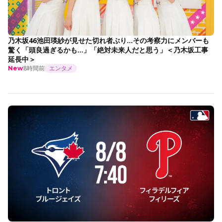
乃木坂46池田瑛紗が見せた切れ者ぶり…その考察力にメンバーも
驚く「頭良過ぎるかも…」「絶対未来人だと思う」＜乃木坂工事
延長中＞
8時間前
エンタメ
New