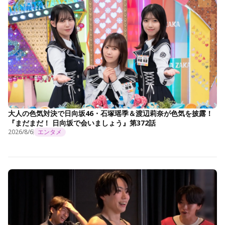
大人の色気対決で日向坂46・石塚瑶季＆渡辺莉奈が色気を披露！
『まだまだ！ 日向坂で会いましょう』第372話
2026/8/6
エンタメ