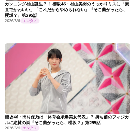
カンニング村山誕生？！ 櫻坂46・村山美羽のうっかりミスに「素
直でかわいい」「これだからやめられない」『そこ曲がったら、
櫻坂？』第295話
2026/8/6
エンタメ
櫻坂46・田村保乃は「体育会系爆美女代表」？ 持ち前のフィジカ
ルに絶賛の嵐『そこ曲がったら、櫻坂？』第295話
2026/8/6
エンタメ