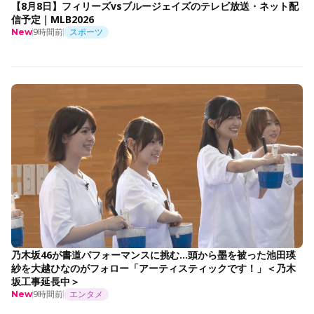
【8月8日】フィリーズvsブルージェイズのテレビ放送・ネット配
信予定｜MLB2026
9時間前
スポーツ
New
乃木坂46が書道パフォーマンスに挑む…頭から墨を被った池田瑛
紗を大越ひなのがフォロー「アーティスティックです！」＜乃木
坂工事延長中＞
9時間前
エンタメ
New