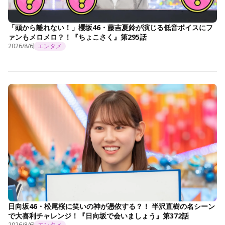
「頭から離れない！」櫻坂46・藤吉夏鈴が演じる低音ボイスにフ
ァンもメロメロ？！『ちょこさく』第295話
2026/8/6
エンタメ
日向坂46・松尾桜に笑いの神が憑依する？！ 半沢直樹の名シーン
で大喜利チャレンジ！『日向坂で会いましょう』第372話
2026/8/6
エンタメ