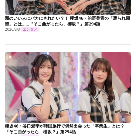
頭のいい人にバカにされたい？！ 櫻坂46・的野美青の「罵られ願
望」とは……『そこ曲がったら、櫻坂？』第294話
2026/8/3
エンタメ
櫻坂46・谷口愛季が韓国旅行で偶然出会った「卒業生」とは？
『そこ曲がったら、櫻坂？』第294話