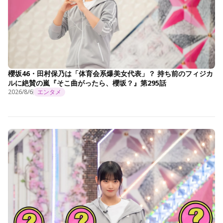
櫻坂46・田村保乃は「体育会系爆美女代表」？ 持ち前のフィジカ
ルに絶賛の嵐『そこ曲がったら、櫻坂？』第295話
2026/8/6
エンタメ