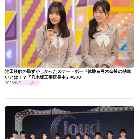
池田瑛紗の恥ずかしかったスケートボード体験＆弓木奈於の勘違
いとは！？『乃木坂工事延長中』#570
2026/8/3
エンタメ