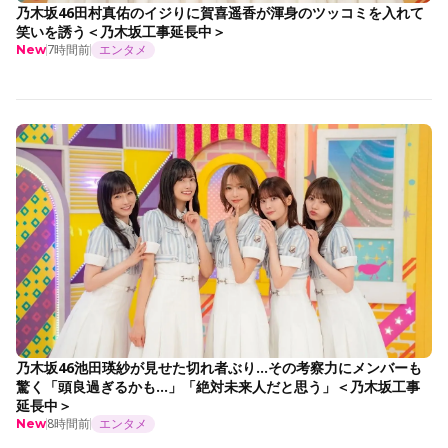
乃木坂46田村真佑のイジりに賀喜遥香が渾身のツッコミを入れて
笑いを誘う＜乃木坂工事延長中＞
7時間前
エンタメ
New
乃木坂46池田瑛紗が見せた切れ者ぶり…その考察力にメンバーも
驚く「頭良過ぎるかも…」「絶対未来人だと思う」＜乃木坂工事
延長中＞
8時間前
エンタメ
New