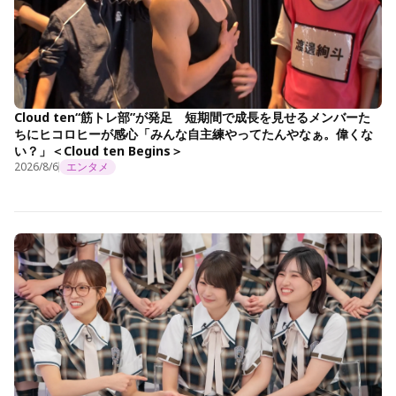
Cloud ten“筋トレ部”が発足 短期間で成長を見せるメンバーた
ちにヒコロヒーが感心「みんな自主練やってたんやなぁ。偉くな
い？」＜Cloud ten Begins＞
2026/8/6
エンタメ