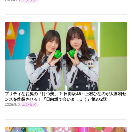
プリティなお尻の「けつ美」？ 日向坂46・上村ひなのが大喜利セ
ンスを炸裂させる！『日向坂で会いましょう』第372話
2026/8/6
エンタメ