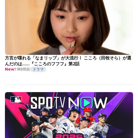
方言が喋れる「なまリップ」が大流行！ こころ（田牧そら）が選
んだのは……『こころのフフフ』第2話
19時間前
ドラマ
New