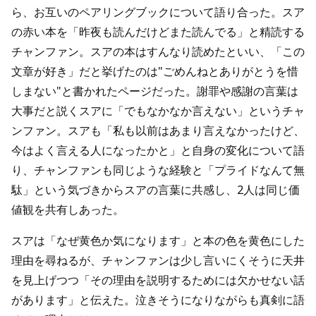
ら、お互いのペアリングブックについて語り合った。スア
の赤い本を「昨夜も読んだけどまた読んでる」と精読する
チャンファン。スアの本はすんなり読めたといい、「この
文章が好き」だと挙げたのは"ごめんねとありがとうを惜
しまない"と書かれたページだった。謝罪や感謝の言葉は
大事だと説くスアに「でもなかなか言えない」というチャ
ンファン。スアも「私も以前はあまり言えなかったけど、
今はよく言える人になったかと」と自身の変化について語
り、チャンファンも同じような経験と「プライドなんて無
駄」という気づきからスアの言葉に共感し、2人は同じ価
値観を共有しあった。
スアは「なぜ黄色か気になります」と本の色を黄色にした
理由を尋ねるが、チャンファンは少し言いにくそうに天井
を見上げつつ「その理由を説明するためには欠かせない話
があります」と伝えた。泣きそうになりながらも真剣に語