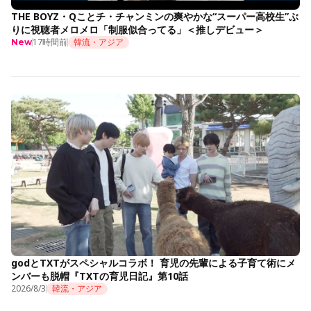
THE BOYZ・Qことチ・チャンミンの爽やかな“スーパー高校生”ぶ
りに視聴者メロメロ「制服似合ってる」＜推しデビュー＞
17時間前
韓流・アジア
New
godとTXTがスペシャルコラボ！ 育児の先輩による子育て術にメ
ンバーも脱帽『TXTの育児日記』第10話
2026/8/3
韓流・アジア