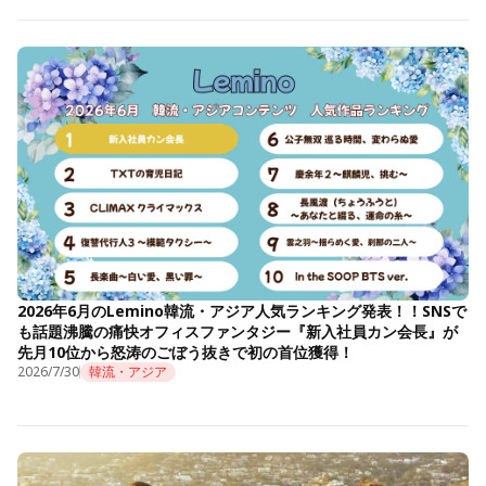
2026年6月のLemino韓流・アジア人気ランキング発表！！SNSで
も話題沸騰の痛快オフィスファンタジー『新入社員カン会長』が
先月10位から怒涛のごぼう抜きで初の首位獲得！
2026/7/30
韓流・アジア