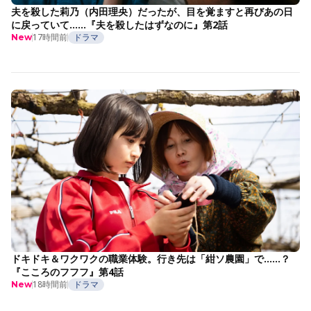
夫を殺した莉乃（内田理央）だったが、目を覚ますと再びあの日
に戻っていて……『夫を殺したはずなのに』第2話
17時間前
ドラマ
New
ドキドキ＆ワクワクの職業体験。行き先は「紺ソ農園」で……？
『こころのフフフ』第4話
18時間前
ドラマ
New