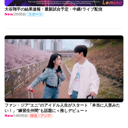
大谷翔平の結果速報・最新試合予定・中継/ライブ配信
2時間前
スポーツ
New
ファン・ジア“エニ”のアイドル人生がスタート「本当に人形みた
い！」“練習生仲間”も話題に＜推しデビュー＞
16時間前
韓流・アジア
New