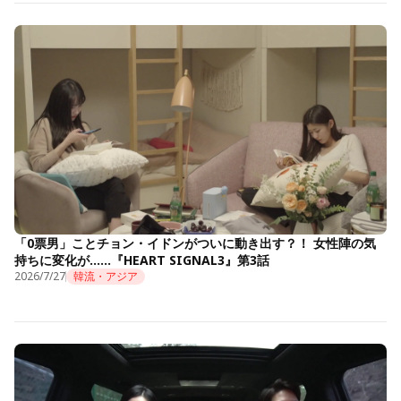
「0票男」ことチョン・イドンがついに動き出す？！ 女性陣の気
持ちに変化が……『HEART SIGNAL3』第3話
2026/7/27
韓流・アジア