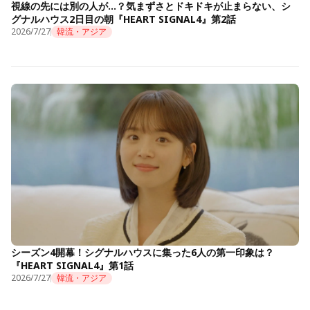
視線の先には別の人が…？気まずさとドキドキが止まらない、シ
グナルハウス2日目の朝『HEART SIGNAL4』第2話
2026/7/27
韓流・アジア
シーズン4開幕！シグナルハウスに集った6人の第一印象は？
『HEART SIGNAL4』第1話
2026/7/27
韓流・アジア