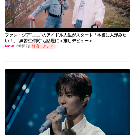
ファン・ジア“エニ”のアイドル人生がスタート「本当に人形みた
い！」“練習生仲間”も話題に＜推しデビュー＞
16時間前
韓流・アジア
New