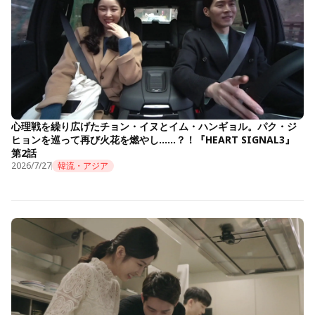
心理戦を繰り広げたチョン・イヌとイム・ハンギョル。パク・ジ
ヒョンを巡って再び火花を燃やし……？！『HEART SIGNAL3』
第2話
2026/7/27
韓流・アジア