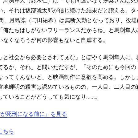
、馬渕隼人（鈴木仁）は「でも間違いなく汐梨さんは死
い、それは坂部琥太郎が信じ続けた結果だと讃える。タ
日間、月島凛（与田祐希）は無断欠勤となっており、役場
「俺たちはしがないフリーランスだからね」と馬渕隼人
いなくなろうが何の影響もないと自虐する。
っと社会から必要とされてぇな」とぼやく馬渕隼人に、
てるか、それ」と問いただすが、「そのためにも今回の
なってくんないと」と映画制作に意欲を高める。しかし
宮地輝明の殺害は認めているものの、一人目、二人目の
していることがどうしても気になり……。
『君が死刑になる前に』を見る
こちら