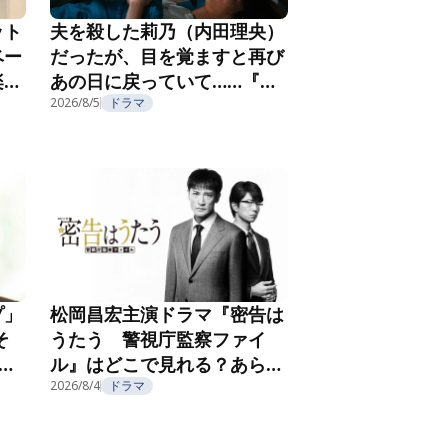
ット
夫を殺した莉乃（内田理央）
ベー
だったが、目を覚ますと再び
楽し
あの日に戻っていて……『夫
フ
を殺したはずなのに』第2話
2026/8/5
ドラマ
プ」
松岡昌宏主演ドラマ『密告は
そ
うたう 警視庁監察ファイ
こ
ル』はどこで見れる？あらす
じ・キャスト・配信視聴方法
2026/8/4
ドラマ
を紹介