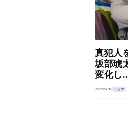
真犯人
坂部琥
変化し
2026/5/28
ドラマ