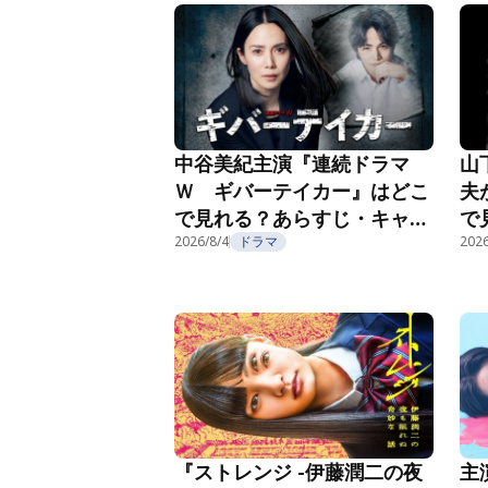
中谷美紀主演『連続ドラマ
山
Ｗ ギバーテイカー』はどこ
夫
で見れる？あらすじ・キャス
で
ト・配信視聴方法を紹介
2026/8/4
ドラマ
ト
2026
主
『ストレンジ -伊藤潤二の夜