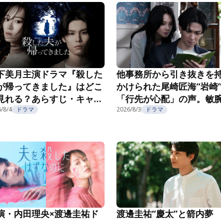
下美月主演ドラマ『殺した
他事務所から引き抜きを
が帰ってきました』はどこ
かけられた尾崎匠海“岩崎
見れる？あらすじ・キャス
「行先が心配」の声。敏
・配信視聴方法を紹介
/8/4
ドラマ
長の企みにゾッ…『親愛
2026/8/3
ドラマ
夫へ～完璧な妻の嘘～』第
話
演・内田理央×渡邊圭祐ド
渡邊圭祐“慶太”と箭内夢