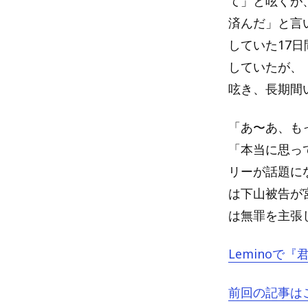
て」と呟くが
済んだ」と言
していた17
していたが、
呟き、長期間
「あ〜あ、も
「本当に思っ
リーが話題に
は下山被告が
は無罪を主張
Leminoで
前回の記事は