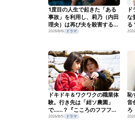
1度目の人生で起きた「ある
ド
事故」を利用し、莉乃（内田
な
理央）は再び夫を殺害する
る
『夫を殺したはずなのに』第
2026/8/6
ドラマ
紹
2026
2話
恥
ドキドキ＆ワクワクの職業体
音
験。行き先は「紺ソ農園」
ろ
で……？『こころのフフフ』
部
第4話
2026/8/5
ドラマ
2026
第