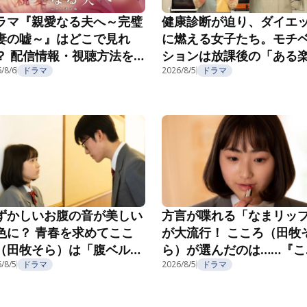
ラマ『親愛なる夫へ～完璧
健康診断が迫り、ダイエ
妻の嘘～』はどこで見れ
に燃える女子たち。モチ
？ 配信情報・視聴方法を
ションは放課後の「ある
介
/8/6
ドラマ
み」で……？『こころのフ
2026/8/5
ドラマ
フ』第5話
ずかしいお腹の音が美しい
方言が喋れる「なまリッ
色に？ 青春を求めてここ
が大流行！ こころ（田牧
（田牧そら）は「腹ベル
ら）が選んだのは……『こ
」へ！『こころのフフフ』
ろのフフフ』第2話
/8/5
ドラマ
2026/8/5
ドラマ
3話