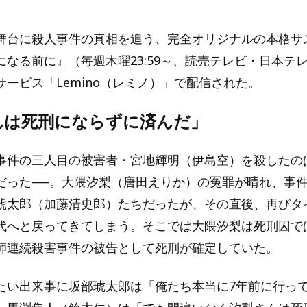
舞台に殺人事件の真相を追う、完全オリジナルの本格サ
になる前に』（毎週木曜23:59～、読売テレビ・日本テ
ービス「Lemino（レミノ）」で配信された。
んは死刑にならずに済んだ」
事件の三人目の被害者・宮地輝明（伊島空）を殺したの
だった──。大隈汐梨（唐田えりか）の冤罪が晴れ、事
琥太郎（加藤清史郎）たちだったが、その直後、再びタ
代へと戻ってきてしまう。そこでは大隈汐梨は死刑囚で
師連続殺害事件の被告として死刑が確定していた。
たい出来事に坂部琥太郎は「俺たち本当に7年前に行っ