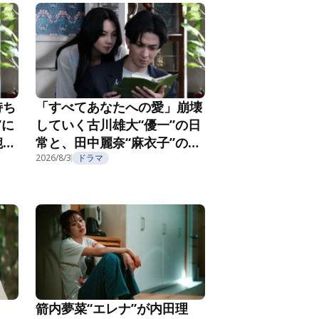
持ち
「すべてあなたへの愛」崩壊
”に
していく古川雄大“優一”の日
腕社
常と、田中麗奈“麻衣子”の不
なる
気味な微笑み『親愛なる夫へ
2026/8/3
ドラマ
2
～完璧な妻の嘘～』第3話
箭内夢菜“エレナ”が内田理