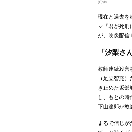
(C)ytv
現在と過去を
マ『君が死刑
が、映像配信サ
「汐梨さ
教師連続殺害
（足立智充）
き止めた坂部
し、もとの時
下山達郎が教
まるで信じが