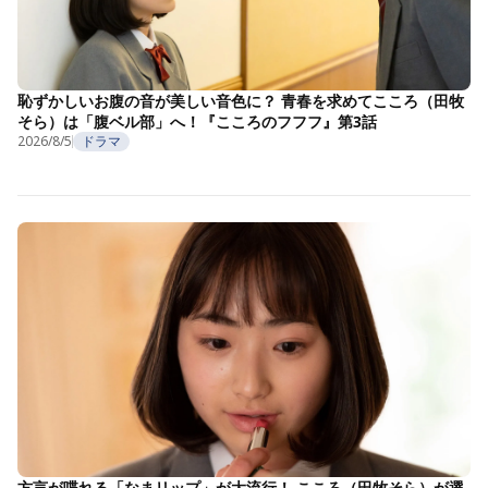
恥ずかしいお腹の音が美しい音色に？ 青春を求めてこころ（田牧
そら）は「腹ベル部」へ！『こころのフフフ』第3話
2026/8/5
ドラマ
方言が喋れる「なまリップ」が大流行！ こころ（田牧そら）が選