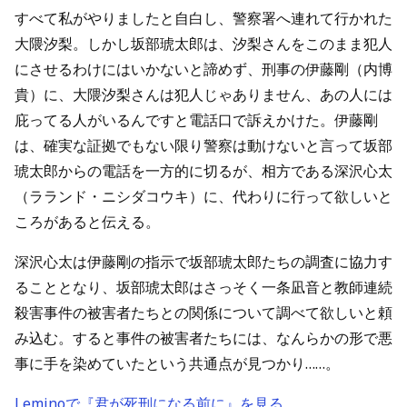
すべて私がやりましたと自白し、警察署へ連れて行かれた
大隈汐梨。しかし坂部琥太郎は、汐梨さんをこのまま犯人
にさせるわけにはいかないと諦めず、刑事の伊藤剛（内博
貴）に、大隈汐梨さんは犯人じゃありません、あの人には
庇ってる人がいるんですと電話口で訴えかけた。伊藤剛
は、確実な証拠でもない限り警察は動けないと言って坂部
琥太郎からの電話を一方的に切るが、相方である深沢心太
（ラランド・ニシダコウキ）に、代わりに行って欲しいと
ころがあると伝える。
深沢心太は伊藤剛の指示で坂部琥太郎たちの調査に協力す
ることとなり、坂部琥太郎はさっそく一条凪音と教師連続
殺害事件の被害者たちとの関係について調べて欲しいと頼
み込む。すると事件の被害者たちには、なんらかの形で悪
事に手を染めていたという共通点が見つかり……。
Leminoで『君が死刑になる前に』を見る