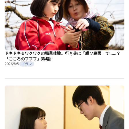
ドキドキ＆ワクワクの職業体験。行き先は「紺ソ農園」で……？
『こころのフフフ』第4話
2026/8/5
ドラマ