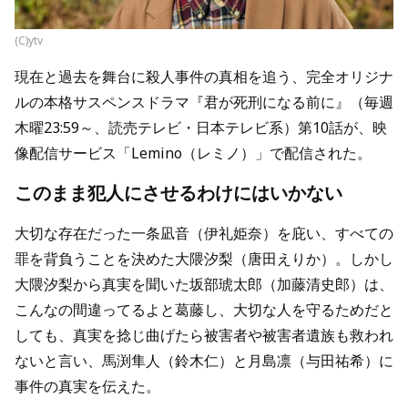
(C)ytv
現在と過去を舞台に殺人事件の真相を追う、完全オリジナ
ルの本格サスペンスドラマ『君が死刑になる前に』（毎週
木曜23:59～、読売テレビ・日本テレビ系）第10話が、映
像配信サービス「Lemino（レミノ）」で配信された。
このまま犯人にさせるわけにはいかない
大切な存在だった一条凪音（伊礼姫奈）を庇い、すべての
罪を背負うことを決めた大隈汐梨（唐田えりか）。しかし
大隈汐梨から真実を聞いた坂部琥太郎（加藤清史郎）は、
こんなの間違ってるよと葛藤し、大切な人を守るためだと
しても、真実を捻じ曲げたら被害者や被害者遺族も救われ
ないと言い、馬渕隼人（鈴木仁）と月島凛（与田祐希）に
事件の真実を伝えた。