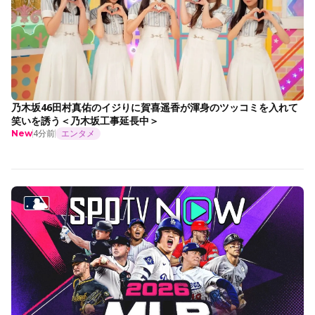
乃木坂46田村真佑のイジりに賀喜遥香が渾身のツッコミを入れて
笑いを誘う＜乃木坂工事延長中＞
4分前
エンタメ
New