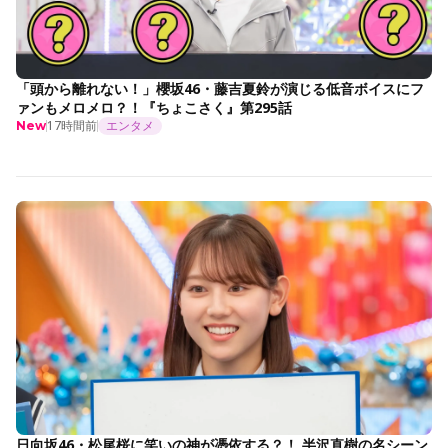
「頭から離れない！」櫻坂46・藤吉夏鈴が演じる低音ボイスにフ
ァンもメロメロ？！『ちょこさく』第295話
17時間前
エンタメ
New
日向坂46・松尾桜に笑いの神が憑依する？！ 半沢直樹の名シーン