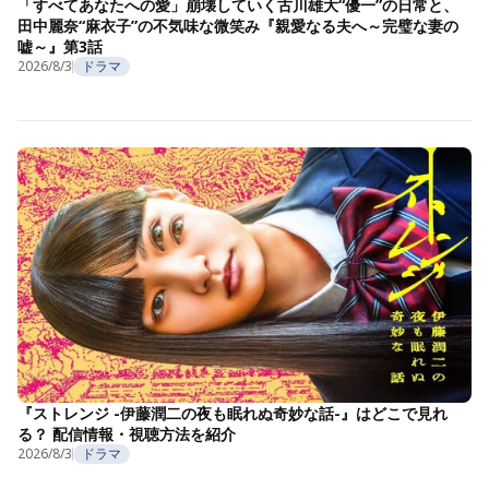
「すべてあなたへの愛」崩壊していく古川雄大“優一”の日常と、
田中麗奈“麻衣子”の不気味な微笑み『親愛なる夫へ～完璧な妻の
嘘～』第3話
2026/8/3
ドラマ
『ストレンジ -伊藤潤二の夜も眠れぬ奇妙な話-』はどこで見れ
る？ 配信情報・視聴方法を紹介
2026/8/3
ドラマ