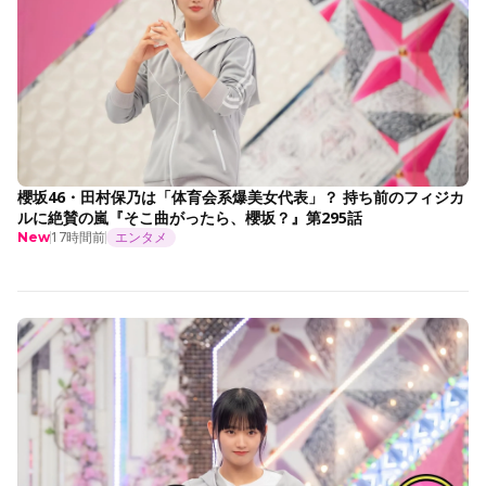
櫻坂46・田村保乃は「体育会系爆美女代表」？ 持ち前のフィジカ
ルに絶賛の嵐『そこ曲がったら、櫻坂？』第295話
17時間前
エンタメ
New