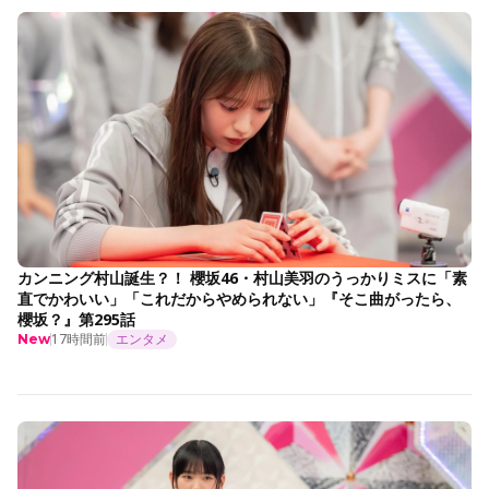
カンニング村山誕生？！ 櫻坂46・村山美羽のうっかりミスに「素
直でかわいい」「これだからやめられない」『そこ曲がったら、
櫻坂？』第295話
17時間前
エンタメ
New