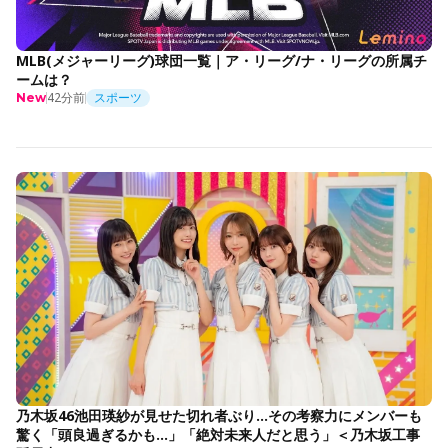
MLB(メジャーリーグ)球団一覧｜ア・リーグ/ナ・リーグの所属チ
ームは？
42分前
スポーツ
New
乃木坂46池田瑛紗が見せた切れ者ぶり…その考察力にメンバーも
驚く「頭良過ぎるかも…」「絶対未来人だと思う」＜乃木坂工事