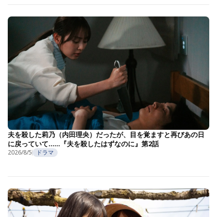
夫を殺した莉乃（内田理央）だったが、目を覚ますと再びあの日
に戻っていて……『夫を殺したはずなのに』第2話
2026/8/5
ドラマ