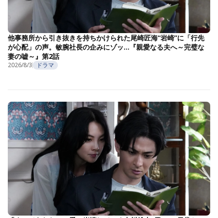
他事務所から引き抜きを持ちかけられた尾崎匠海“岩崎”に「行先
が心配」の声。敏腕社長の企みにゾッ…『親愛なる夫へ～完璧な
妻の嘘～』第2話
2026/8/3
ドラマ