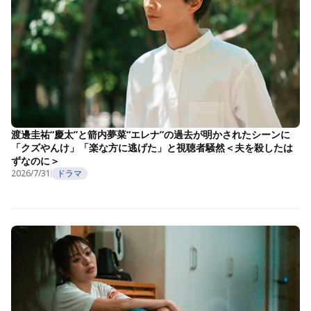
渡邊圭祐“慶太”と箭内夢菜“エレナ”の過去が明かされたシーンに
「クズやんけ」「楽な方に逃げた」と視聴者騒然＜夫を殺したは
ずなのに＞
2026/7/31
ドラマ