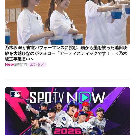
乃木坂46が書道パフォーマンスに挑む…頭から墨を被った池田瑛
紗を大越ひなのがフォロー「アーティスティックです！」＜乃木
坂工事延長中＞
2時間前
エンタメ
New