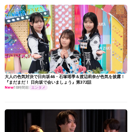
大人の色気対決で日向坂46・石塚瑶季＆渡辺莉奈が色気を披露！
『まだまだ！ 日向坂で会いましょう』第372話
18時間前
エンタメ
New