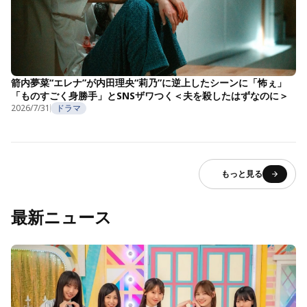
箭内夢菜“エレナ”が内田理央“莉乃”に逆上したシーンに「怖ぇ」
「ものすごく身勝手」とSNSザワつく＜夫を殺したはずなのに＞
2026/7/31
ドラマ
もっと見る
最新ニュース