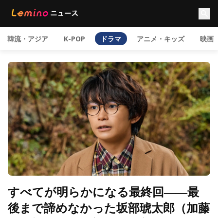
韓流・アジア
K-POP
ドラマ
アニメ・キッズ
映画
すべてが明らかになる最終回――最
後まで諦めなかった坂部琥太郎（加藤