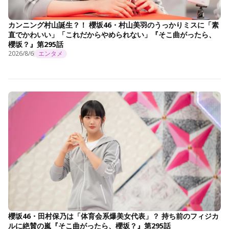
カンニング村山誕生？！ 櫻坂46・村山美羽のうっかりミスに「素
直でかわいい」「これだからやめられない」『そこ曲がったら、
櫻坂？』第295話
2026/8/6
エンタメ
櫻坂46・田村保乃は「体育会系爆美女代表」？ 持ち前のフィジカ
ルに絶賛の嵐『そこ曲がったら、櫻坂？』第295話