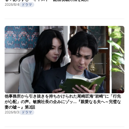
2026/8/4
ドラマ
他事務所から引き抜きを持ちかけられた尾崎匠海“岩崎”に「行先
が心配」の声。敏腕社長の企みにゾッ…『親愛なる夫へ～完璧な
妻の嘘～』第2話
2026/8/3
ドラマ