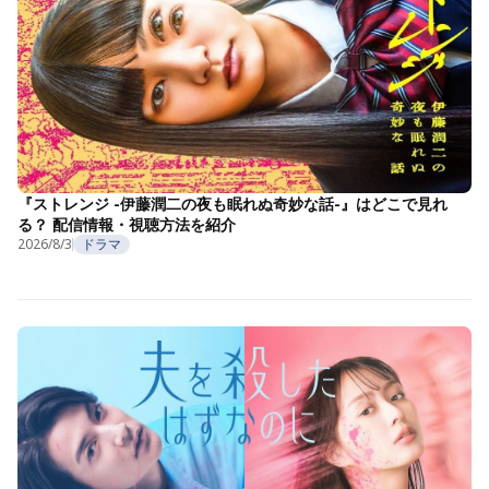
『ストレンジ -伊藤潤二の夜も眠れぬ奇妙な話-』はどこで見れ
る？ 配信情報・視聴方法を紹介
2026/8/3
ドラマ