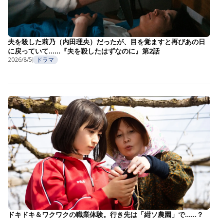
夫を殺した莉乃（内田理央）だったが、目を覚ますと再びあの日
に戻っていて……『夫を殺したはずなのに』第2話
2026/8/5
ドラマ
ドキドキ＆ワクワクの職業体験。行き先は「紺ソ農園」で……？