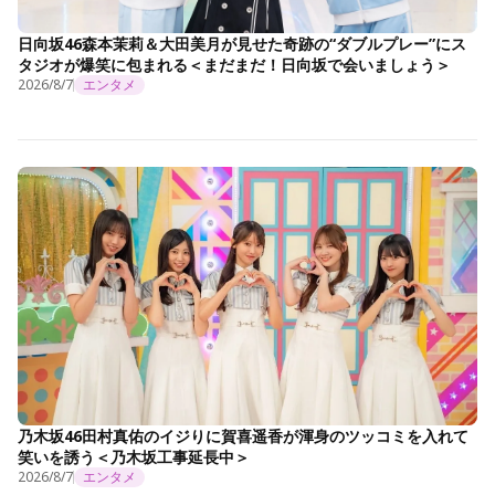
日向坂46森本茉莉＆大田美月が見せた奇跡の“ダブルプレー”にス
タジオが爆笑に包まれる＜まだまだ！日向坂で会いましょう＞
2026/8/7
エンタメ
乃木坂46田村真佑のイジりに賀喜遥香が渾身のツッコミを入れて
笑いを誘う＜乃木坂工事延長中＞
2026/8/7
エンタメ