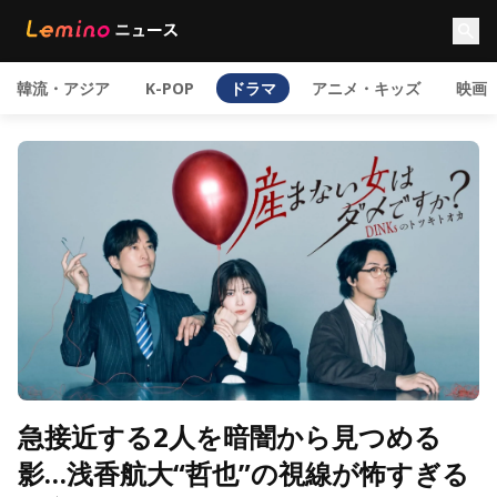
韓流・アジア
K-POP
ドラマ
アニメ・キッズ
映画
急接近する2人を暗闇から見つめる
影…浅香航大“哲也”の視線が怖すぎる