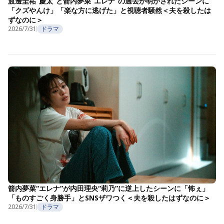
渡邊圭祐“慶太”と箭内夢菜“エレナ”の過去が明かされたシーンに
「クズやんけ」「楽な方に逃げた」と視聴者騒然＜夫を殺したは
ずなのに＞
2026/7/31
ドラマ
箭内夢菜“エレナ”が内田理央“莉乃”に逆上したシーンに「怖ぇ」
「ものすごく身勝手」とSNSザワつく＜夫を殺したはずなのに＞
2026/7/31
ドラマ