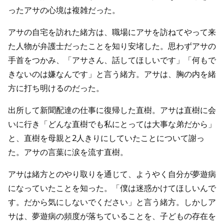
ったアサの心境は複雑だった。
アサの自宅を訪れた緒方は、職場にアサを訪ねてやって来
た人物が弁護士だったことを知り安堵した。思わずアサの
手首をつかみ、「アサさん、話してほしいです」「何もで
きないのは嫌なんです」と言う緒方。アサは、胸の内を緒
方に打ち明けるのだった。
出所して新聞配達の仕事に復帰した直樹。アサは直樹に会
いに行き「どんな直樹でも私にとっては大事な弟だから」
と、直樹を母親と2人きりにしていたことについて謝っ
た。アサの言葉に涙を流す直樹。
アサは緒方とのやり取りを通じて、ようやく自分が夢遊病
になっていたことを知った。「僕は迷惑かけてほしいんで
す。だから気にしないでください」と言う緒方。しかしア
サは、夢遊病の頻度が落ちていることを、子どもの存在を