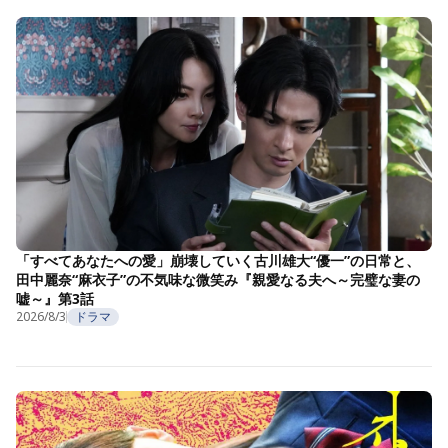
「すべてあなたへの愛」崩壊していく古川雄大“優一”の日常と、
田中麗奈“麻衣子”の不気味な微笑み『親愛なる夫へ～完璧な妻の
嘘～』第3話
2026/8/3
ドラマ