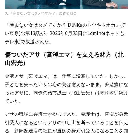
(C)「産まない女はダメですか？」製作委員会
『産まない女はダメですか？ DINKsのトツキトオカ』(テ
レ東系)の第13話が、2026年6月22日にLemino(ネットも
テレ東)で放送された。
傷ついたアサ（宮澤エマ）を支える緒方（北
山宏光）
金沢アサ（宮澤エマ）は、仕事に没頭していた。しかし、
子どもを失ったアサの心の傷は癒えないまま。夢遊病にな
ったアサに、同僚の緒方誠士（北山宏光）は寄り添い続け
ていた。
アサの職場に弁護士がやって来た。弁護士は、直樹が身元
引受人になるというアサの申し出を断っていることを伝え
る。新聞配達店の社長が直樹の身元引受人になることを知