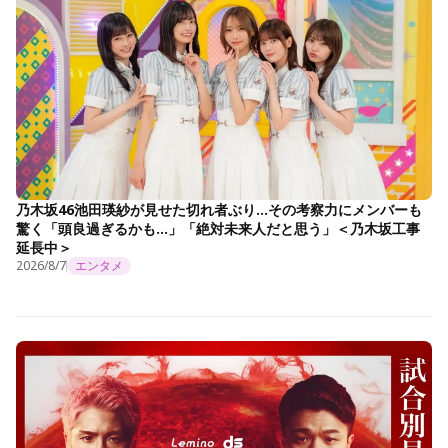
乃木坂46池田瑛紗が見せた切れ者ぶり…その考察力にメンバーも
驚く「頭良過ぎるかも…」「絶対未来人だと思う」＜乃木坂工事
延長中＞
2026/8/7
エンタメ