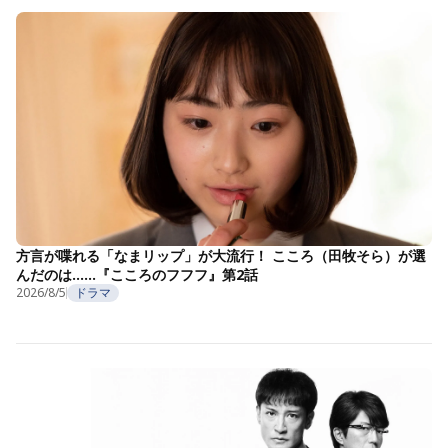
方言が喋れる「なまリップ」が大流行！ こころ（田牧そら）が選
んだのは……『こころのフフフ』第2話
2026/8/5
ドラマ