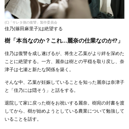
(C)「サレタ側の復讐」製作委員会
佳乃(篠田麻里子)は絶望する
樹「本当なのか？これ…麗奈の仕業なのか!?」
佳乃は復讐を成し遂げるが、将生と乙葉がより絆を深めた
ことに絶望する。一方、麗奈は樹との平穏を取り戻し、奈
津子は七瀬と新たな関係を築く。
そんな中、乙葉が妊娠していることを知った麗奈は奈津子
と「佳乃には隠そう」と話をする。
退院して家に戻った樹をお祝いする麗奈。樹宛の封書を渡
してから、樹が始めようとしている農業について勉強して
いることを話す。