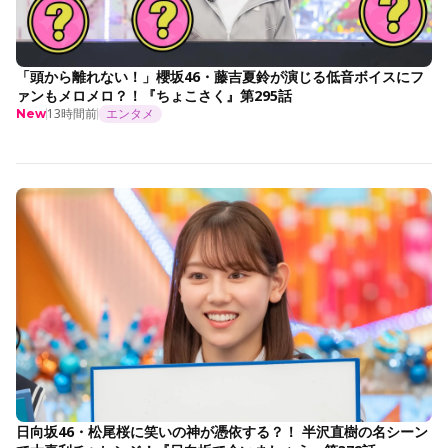
「頭から離れない！」櫻坂46・藤吉夏鈴が演じる低音ボイスにフ
ァンもメロメロ？！『ちょこさく』第295話
13時間前
エンタメ
New
日向坂46・松尾桜に笑いの神が憑依する？！ 半沢直樹の名シーン