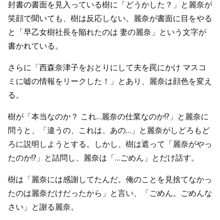
封書の書面を見入っている樹に「どうかした？」と麗奈が
笑顔で聞いても、樹は反応しない。麗奈が書面に目をやる
と「早乙女樹社長を陥れたのは 妻の麗奈」という文字が
書かれている。
さらに「西森奈津子をおとりにして夫を罠にかけ マスコ
ミに嘘の情報をリークした！」とあり、麗奈は顔色を変え
る。
樹が「本当なのか？ これ…麗奈の仕業なのか!?」と麗奈に
問うと、「違うの、これは、あの…」と麗奈がしどろもど
ろに説明しようとする。しかし、樹は遮って「麗奈がやっ
たのか!?」と詰問し、麗奈は「…ごめん」とだけ話す。
樹は「麗奈には感謝してたんだ。俺のことを見捨てなかっ
たのは麗奈だけだったから」と言い、「ごめん。ごめんな
さい」と謝る麗奈。