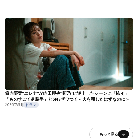
箭内夢菜“エレナ”が内田理央“莉乃”に逆上したシーンに「怖ぇ」
「ものすごく身勝手」とSNSザワつく＜夫を殺したはずなのに＞
2026/7/31
ドラマ
もっと見る