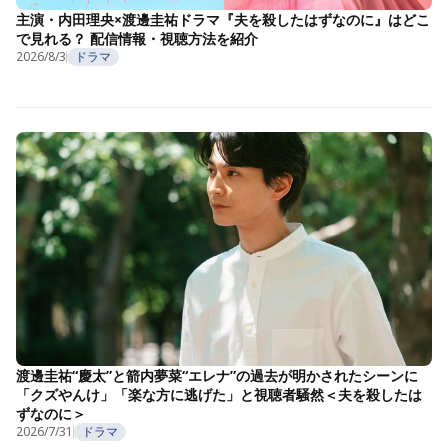
主演・内田理央×渡邊圭祐ドラマ『夫を殺したはずなのに』はどこ
で見れる？ 配信情報・視聴方法を紹介
2026/8/3
ドラマ
渡邊圭祐“慶太”と箭内夢菜“エレナ”の過去が明かされたシーンに
「クズやんけ」「楽な方に逃げた」と視聴者騒然＜夫を殺したは
ずなのに＞
2026/7/31
ドラマ