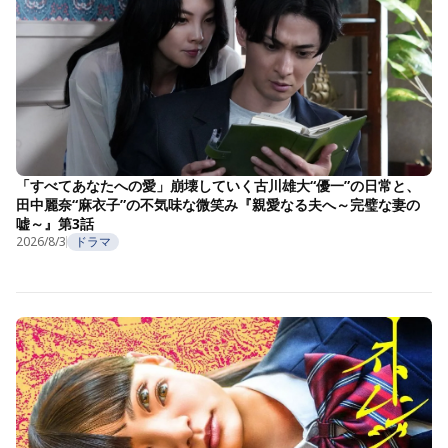
「すべてあなたへの愛」崩壊していく古川雄大“優一”の日常と、
田中麗奈“麻衣子”の不気味な微笑み『親愛なる夫へ～完璧な妻の
嘘～』第3話
2026/8/3
ドラマ