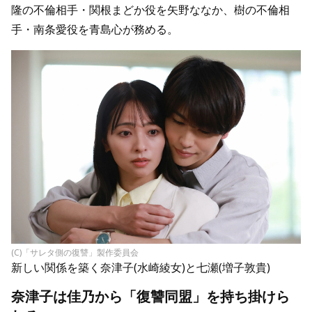
隆の不倫相手・関根まどか役を矢野ななか、樹の不倫相
手・南条愛役を青島心が務める。
(C)「サレタ側の復讐」製作委員会
新しい関係を築く奈津子(水崎綾女)と七瀬(増子敦貴)
奈津子は佳乃から「復讐同盟」を持ち掛けら