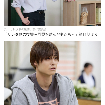
(C)「サレタ側の復讐」製作委員会
「サレタ側の復讐～同盟を結んだ妻たち～」第11話より