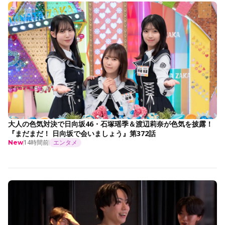
大人の色気対決で日向坂46・石塚瑶季＆渡辺莉奈が色気を披露！
『まだまだ！ 日向坂で会いましょう』第372話
14時間前
エンタメ
New