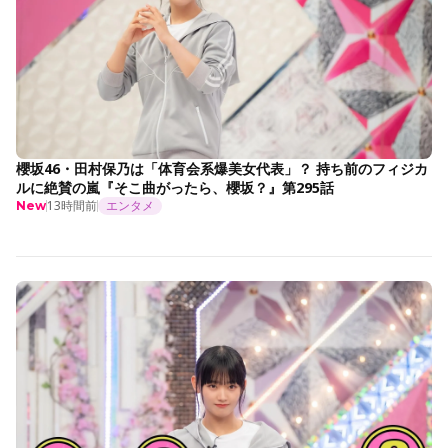
櫻坂46・田村保乃は「体育会系爆美女代表」？ 持ち前のフィジカ
ルに絶賛の嵐『そこ曲がったら、櫻坂？』第295話
13時間前
エンタメ
New