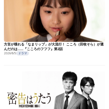
方言が喋れる「なまリップ」が大流行！ こころ（田牧そら）が選
んだのは……『こころのフフフ』第2話
2026/8/5
ドラマ