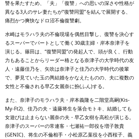
讐を果たすため、「夫」「復讐」への思いの深さや性格が
異なる3人のサレ妻たちが“復讐同盟”を結んで展開する、
痛烈かつ爽快なドロ沼不倫復讐劇。
水崎はモラハラ夫の不倫現場を偶然目撃し、復讐を決心す
るスーパーでパートとして働く30歳主婦・岸本奈津子を
演じる。篠田は、“復讐同盟”の発起人で、頭が良く、行動
力もあることからリーダー格となる奈津子の大学時代の友
人・遠藤佳乃を、矢吹は奈津子と佳乃の大学時代の後輩
で、夢見ていた玉の輿結婚をかなえたものの、夫に複数の
女性と不倫される早乙女麗奈に扮(ふん)する。
また、奈津子のモラハラ夫・岸本義隆を二階堂高嗣(Kis-
My-Ft2)、佳乃の夫・遠藤将生を落合モトキ、結婚しても
女遊びは止まらない麗奈の夫・早乙女樹を高松が演じる。
奈津子のスーパーの常連客・七瀬祐一郎役を増子敦貴
(GENIC)、将生の不倫相手・小松原乙葉役を小西桜子、義