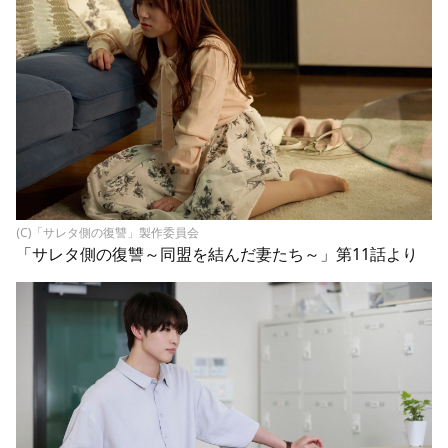
(C)「サレタ側の復讐」製作委員会
「サレタ側の復讐～同盟を結んだ妻たち～」第11話より