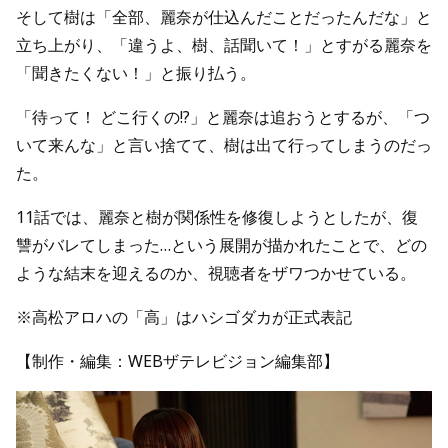
そして樹は「全部、麗奈が仕込んだことだったんだな」と
立ち上がり、「違うよ、樹、話聞いて！」とすがる麗奈を
「聞きたくない！」と振り払う。
「待って！ どこ行くの!?」と麗奈は追おうとするが、「つ
いて来んな」と言い捨てて、樹は出て行ってしまうのだっ
た。
11話では、麗奈と樹が関係性を修復しようとしたが、復
讐がバレてしまった…という展開が描かれたことで、どの
ような結末を迎えるのか、視聴者をザワつかせている。
※高松アロハの「高」はハシゴダカが正式表記
【制作・編集：WEBザテレビジョン編集部】