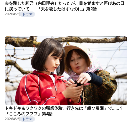
夫を殺した莉乃（内田理央）だったが、目を覚ますと再びあの日
に戻っていて……『夫を殺したはずなのに』第2話
2026/8/5
ドラマ
ドキドキ＆ワクワクの職業体験。行き先は「紺ソ農園」で……？
『こころのフフフ』第4話
2026/8/5
ドラマ