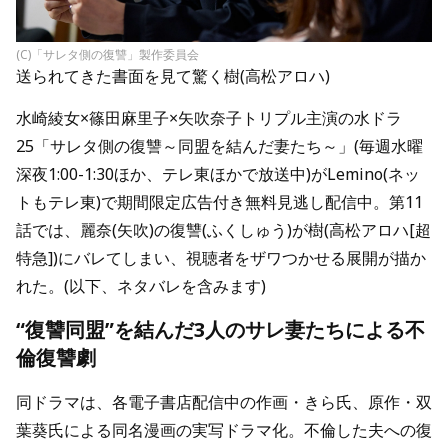
(C)「サレタ側の復讐」製作委員会
送られてきた書面を見て驚く樹(高松アロハ)
水崎綾女×篠田麻里子×矢吹奈子トリプル主演の水ドラ
25「サレタ側の復讐～同盟を結んだ妻たち～」(毎週水曜
深夜1:00-1:30ほか、テレ東ほかで放送中)がLemino(ネッ
トもテレ東)で期間限定広告付き無料見逃し配信中。第11
話では、麗奈(矢吹)の復讐(ふくしゅう)が樹(高松アロハ[超
特急])にバレてしまい、視聴者をザワつかせる展開が描か
れた。(以下、ネタバレを含みます)
“復讐同盟”を結んだ3人のサレ妻たちによる不
倫復讐劇
同ドラマは、各電子書店配信中の作画・きら氏、原作・双
葉葵氏による同名漫画の実写ドラマ化。不倫した夫への復