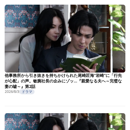
他事務所から引き抜きを持ちかけられた尾崎匠海“岩崎”に「行先
が心配」の声。敏腕社長の企みにゾッ…『親愛なる夫へ～完璧な
妻の嘘～』第2話
2026/8/3
ドラマ