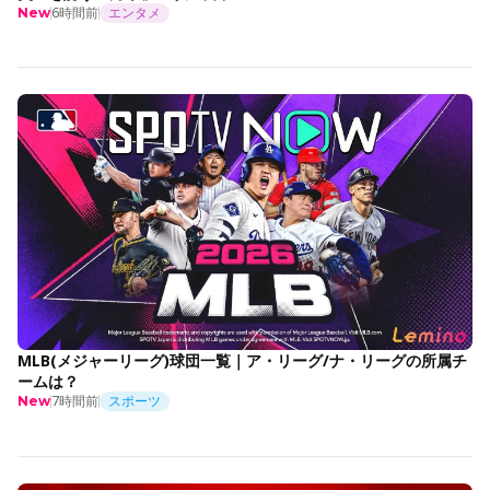
6時間前
エンタメ
New
MLB(メジャーリーグ)球団一覧｜ア・リーグ/ナ・リーグの所属チ
ームは？
7時間前
スポーツ
New