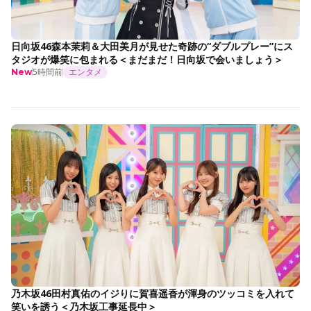
日向坂46森本茉莉＆大田美月が見せた奇跡の“ダブルプレー”にス
タジオが爆笑に包まれる＜まだまだ！日向坂で会いましょう＞
5時間前
エンタメ
New
乃木坂46田村真佑のイジりに賀喜遥香が渾身のツッコミを入れて
笑いを誘う＜乃木坂工事延長中＞