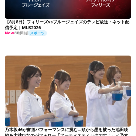
【8月8日】フィリーズvsブルージェイズのテレビ放送・ネット配
信予定｜MLB2026
8時間前
スポーツ
New
乃木坂46が書道パフォーマンスに挑む…頭から墨を被った池田瑛
紗を大越ひなのがフォロー「アーティスティックです！」＜乃木