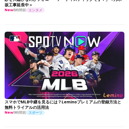
坂工事延長中＞
8時間前
エンタメ
New
スマホでMLB中継を見るには？Leminoプレミアムの登録方法と
無料トライアルの活用法
9時間前
スポーツ
New