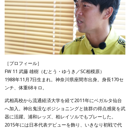
［プロフィール］
FW 11 武藤 雄樹（むとう・ゆうき／SC相模原）
1988年11月7日生まれ。神奈川県座間市出身。身長170セ
ンチ、体重68キロ。
武相高校から流通経済大学を経て2011年にベガルタ仙台
へ加入。神出鬼没なポジショニングと抜群の得点感覚を武
器に活躍。浦和レッズ、柏レイソルでもプレーした。
2015年には日本代表デビューを飾り、いきなり初戦で代