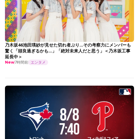
乃木坂46池田瑛紗が見せた切れ者ぶり…その考察力にメンバーも
驚く「頭良過ぎるかも…」「絶対未来人だと思う」＜乃木坂工事
延長中＞
7時間前
エンタメ
New