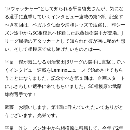
“J3ウォッチャー”として知られる平畠啓史さんが、気にな
る選手に直撃していくインタビュー連載の第1弾。記念す
べき初回は、ベガルタ仙台や浦和レッズで活躍し、昨シー
ズン途中からSC相模原へ移籍した武藤雄樹選手が登場。J
リーグ屈指のアタッカーとして知られた彼が胸に秘めた想
い、そして相模原で成し遂げたいものとは──。
平畠 僕が気になる明治安田J3リーグの選手に直撃してい
くインタビュー連載をLeminoニュースで始めさせてもら
うことになりました。記念すべき第１回は、企画スタート
にふさわしい選手に来てもらいました。SC相模原の武藤
雄樹選手です！
武藤 お願いします。第1回に呼んでいただいてありがと
うございます。光栄です。
平畠 昨シーズン途中から相模原に移籍して、今年で2年