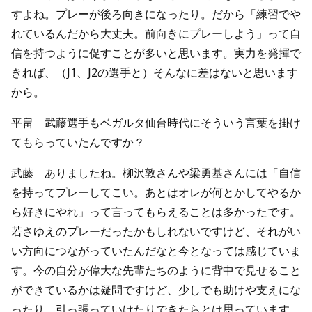
すよね。プレーが後ろ向きになったり。だから「練習でや
れているんだから大丈夫。前向きにプレーしよう」って自
信を持つように促すことが多いと思います。実力を発揮で
きれば、（J1、J2の選手と）そんなに差はないと思います
から。
平畠 武藤選手もベガルタ仙台時代にそういう言葉を掛け
てもらっていたんですか？
武藤 ありましたね。柳沢敦さんや梁勇基さんには「自信
を持ってプレーしてこい。あとはオレが何とかしてやるか
ら好きにやれ」って言ってもらえることは多かったです。
若さゆえのプレーだったかもしれないですけど、それがい
い方向につながっていたんだなと今となっては感じていま
す。今の自分が偉大な先輩たちのように背中で見せること
ができているかは疑問ですけど、少しでも助けや支えにな
ったり、引っ張っていけたりできたらとは思っています。