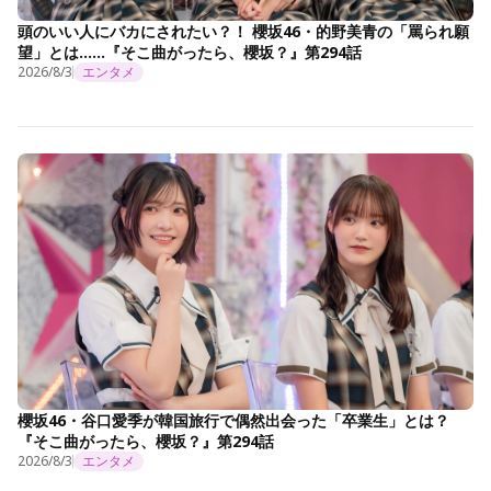
頭のいい人にバカにされたい？！ 櫻坂46・的野美青の「罵られ願
望」とは……『そこ曲がったら、櫻坂？』第294話
2026/8/3
エンタメ
櫻坂46・谷口愛季が韓国旅行で偶然出会った「卒業生」とは？
『そこ曲がったら、櫻坂？』第294話
2026/8/3
エンタメ