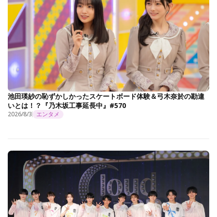
池田瑛紗の恥ずかしかったスケートボード体験＆弓木奈於の勘違
いとは！？『乃木坂工事延長中』#570
2026/8/3
エンタメ