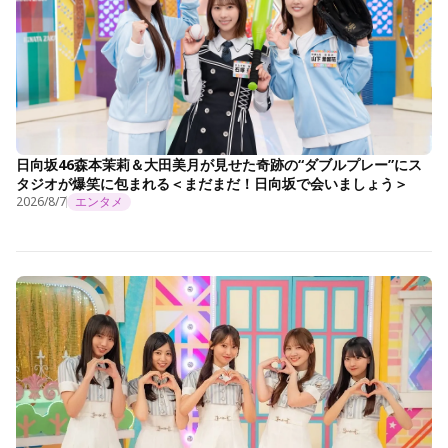
日向坂46森本茉莉＆大田美月が見せた奇跡の“ダブルプレー”にス
タジオが爆笑に包まれる＜まだまだ！日向坂で会いましょう＞
2026/8/7
エンタメ