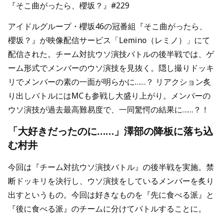
『そこ曲がったら、櫻坂？』#229
アイドルグループ・櫻坂46の冠番組『そこ曲がったら、
櫻坂？』が映像配信サービス「Lemino（レミノ）」にて
配信された。チーム対抗ウソ演技バトルの後半戦では、ゲ
ーム形式でメンバーのウソ演技を見抜く。隠し撮りドッキ
リでメンバーの素の一面が明らかに……？ リアクション炙
り出しバトルにはMCも参戦し大盛り上がり。メンバーの
ウソ演技が過去最高難易度で、一同驚愕の結果に……？！
「大好きだったのに……」澤部の降板に落ち込
む村井
今回は『チーム対抗ウソ演技バトル』の後半戦を実施。禁
断ドッキリを決行し、ウソ演技をしているメンバーを炙り
出すというもの。今回は好きなものを『先に食べる派』と
『後に食べる派』のチームに分けてバトルすることに。