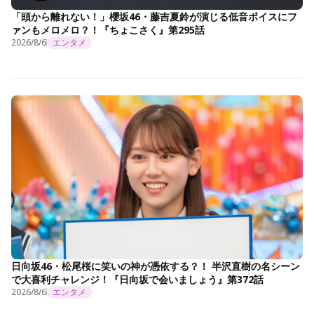
「頭から離れない！」櫻坂46・藤吉夏鈴が演じる低音ボイスにフ
ァンもメロメロ？！『ちょこさく』第295話
2026/8/6
エンタメ
日向坂46・松尾桜に笑いの神が憑依する？！ 半沢直樹の名シーン
で大喜利チャレンジ！『日向坂で会いましょう』第372話
2026/8/6
エンタメ