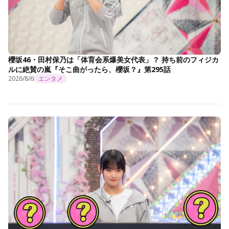
櫻坂46・田村保乃は「体育会系爆美女代表」？ 持ち前のフィジカ
ルに絶賛の嵐『そこ曲がったら、櫻坂？』第295話
2026/8/6
エンタメ