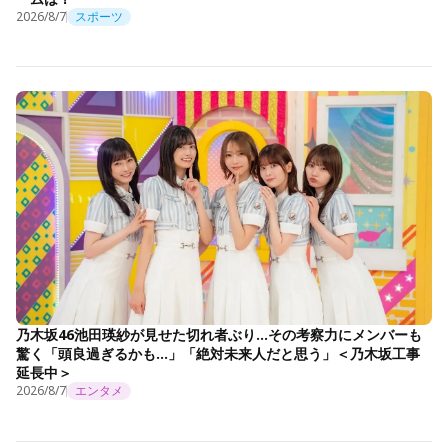
2026/8/7
スポーツ
乃木坂46池田瑛紗が見せた切れ者ぶり…その考察力にメンバーも
驚く「頭良過ぎるかも…」「絶対未来人だと思う」＜乃木坂工事
延長中＞
2026/8/7
エンタメ