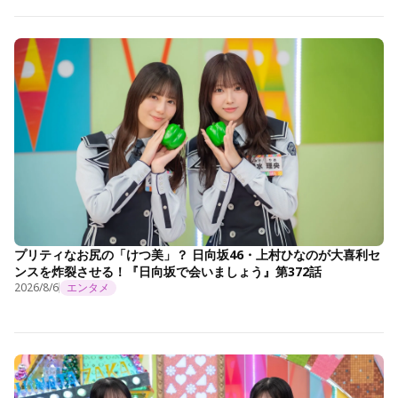
プリティなお尻の「けつ美」？ 日向坂46・上村ひなのが大喜利セ
ンスを炸裂させる！『日向坂で会いましょう』第372話
2026/8/6
エンタメ