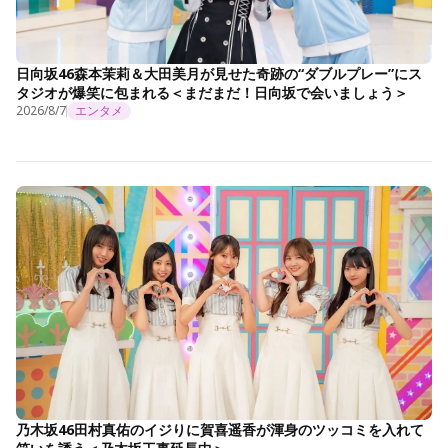
日向坂46森本茉莉＆大田美月が見せた奇跡の“ダブルプレー”にス
タジオが爆笑に包まれる＜まだまだ！日向坂で会いましょう＞
2026/8/7
エンタメ
乃木坂46田村真佑のイジりに賀喜遥香が渾身のツッコミを入れて