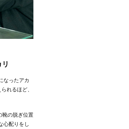
カリ
になったアカ
えられるほど、
の靴の脱ぎ位置
な心配りをし