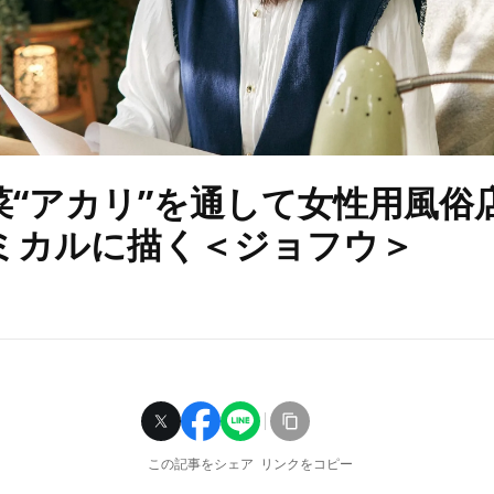
菜“アカリ”を通して女性用風俗
ミカルに描く＜ジョフウ＞
この記事をシェア
リンクをコピー