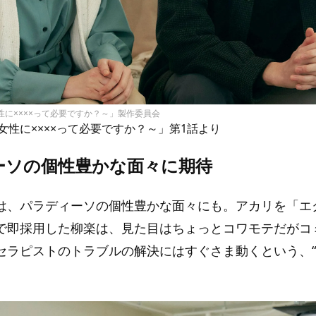
女性に××××って必要ですか？～」製作委員会
女性に××××って必要ですか？～」第1話より
ーソの個性豊かな面々に期待
は、パラディーソの個性豊かな面々にも。アカリを「エ
で即採用した柳楽は、見た目はちょっとコワモテだがコ
セラピストのトラブルの解決にはすぐさま動くという、“