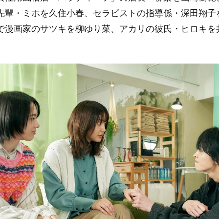
先輩・ミホを久住小春、セラピストの指導係・深田翔子
で漫画家のサツキを柳ゆり菜、アカリの彼氏・ヒロキを