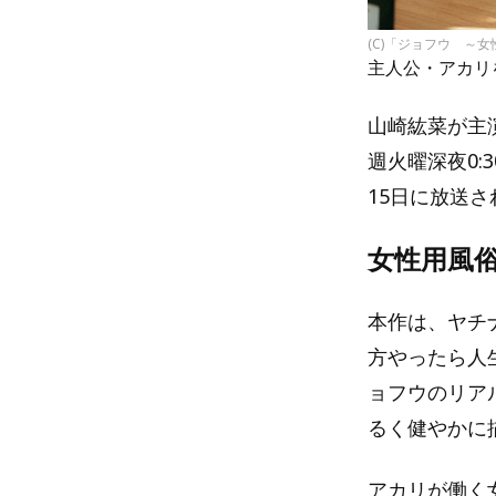
(C)「ジョフウ ～
主人公・アカリ
山崎紘菜が主
週火曜深夜0:3
15日に放送
女性用風
本作は、ヤチ
方やったら人
ョフウのリア
るく健やかに
アカリが働く