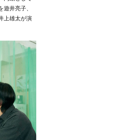
を遊井亮子、
井上雄太が演