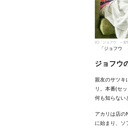
(C)「ジョフウ ～
「ジョフウ ～
ジョフウ
親友のサツキ
リ。本番(セ
何も知らない
アカリは店の
に始まり、ソ