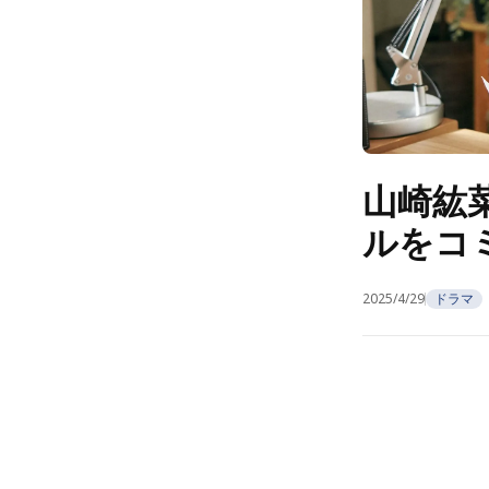
山崎紘
ルをコ
2025/4/29
ドラマ