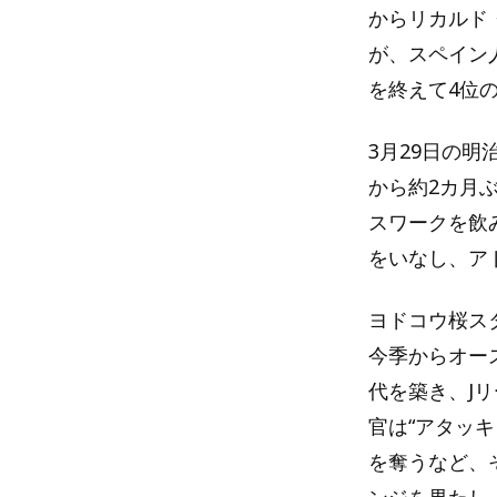
からリカルド
が、スペイン
を終えて4位
3月29日の
から約2カ月
スワークを飲
をいなし、ア
ヨドコウ桜ス
今季からオー
代を築き、J
官は“アタッキ
を奪うなど、
ンジを果たし