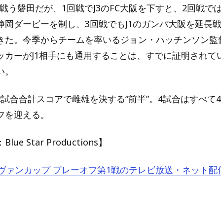
を戦う磐田だが、1回戦でJ3のFC大阪を下すと、2回戦では
静岡ダービーを制し、3回戦でもJ1のガンバ大阪を延長
きた。今季からチームを率いるジョン・ハッチンソン監
ッカーがJ1相手にも通用することは、すでに証明されて
い。
試合合計スコアで雌雄を決する“前半”。4試合はすべて4
フを迎える。
e Star Productions】
ルヴァンカップ プレーオフ第1戦のテレビ放送・ネット配