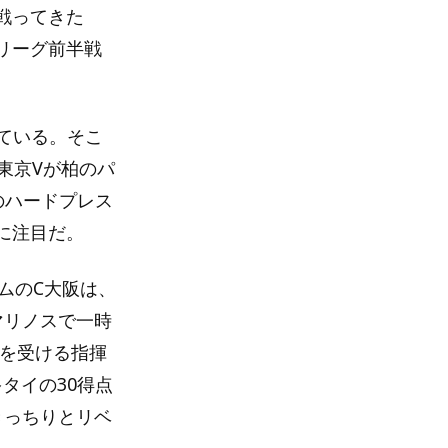
戦ってきた
リーグ前半戦
っている。そこ
東京Vが柏のパ
のハードプレス
に注目だ。
ムのC大阪は、
マリノスで一時
陶を受ける指揮
タイの30得点
きっちりとリベ