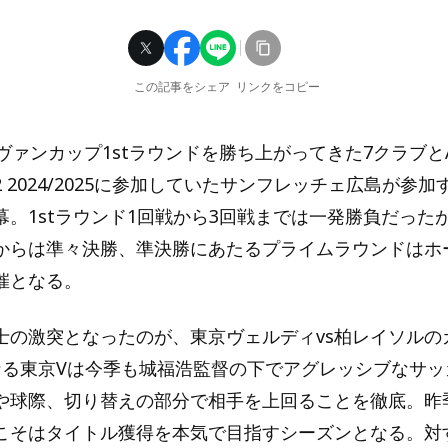
この記事をシェア
リンクをコピー
ルヴァンカップ1stラウンドを勝ち上がってきた7クラブと
 2024/2025に参加していたサンフレッチェ広島が参
幕。1stラウンド1回戦から3回戦までは一発勝負だった
からは準々決勝、準決勝にあたるプライムラウンドはホ
催となる。
士の激突となったのが、東京ヴェルディvs柏レイソルのカ
なる東京Vは今季も城福浩監督の下でアグレッシブなサッ
や球際、切り替えの部分で相手を上回ることを徹底。昨
こそはタイトル獲得を本気で目指すシーズンとなる。対