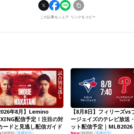
この記事をシェア
リンクをコピー
026年8月】Lemino
【8月8日】フィリーズvs
OXING配信予定！注目の対
ージェイズのテレビ放送
カードと見逃し配信ガイド
ット配信予定｜MLB2026
1時間前
スポーツ
2時間前
スポーツ
w
New