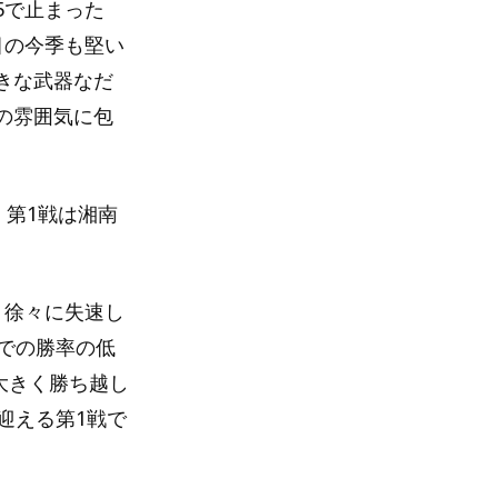
5で止まった
目の今季も堅い
きな武器なだ
の雰囲気に包
。第1戦は湘南
、徐々に失速し
での勝率の低
大きく勝ち越し
迎える第1戦で
。