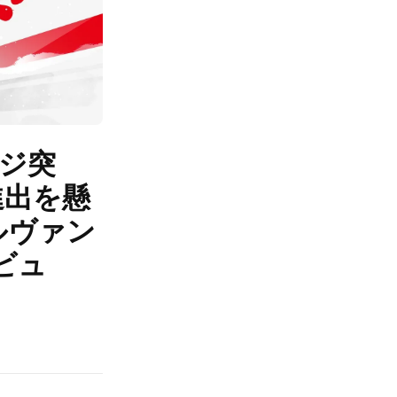
ージ突
進出を懸
Cルヴァン
ビュ