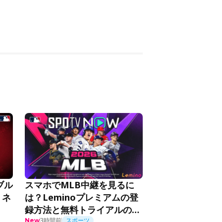
スマホでMLB中継を見るに
ブル
は？Leminoプレミアムの登
・ネ
録方法と無料トライアルの活
3時間前
スポーツ
New