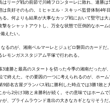
島はリーグ戦の前節で川崎フロンターレに敗れ、連勝は
態は良好そのもの。ミヒャエル・スキッベ監督体制4年
ある。何よりも結果が大事なカップ戦において堅守は大
攻撃をシャットアウトし、万全な状態で圧倒的なホーム
に備えたい。
構図となるのが、湘南ベルマーレとジュビロ磐田のカードだ
るレモンガススタジアム平塚で行われる。
幕3連勝と最高のスタートを切った今季の湘南だったが
6位で終えた。その要因の一つに考えられるのが、ホーム
の第9節名古屋グランパス戦に勝利した時点では3勝1敗と
こから2分け3敗と未勝利が続く。その意味ではホームで
かが、プライムラウンド進出の大きなカギとなりそうだ