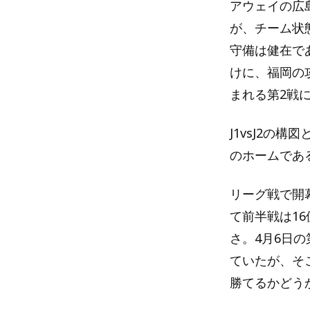
アウェイの広
が、チーム状
守備は健在で
けに、福岡の
まれる第2戦
J1vsJ2の
のホームであ
リーグ戦で開
て前半戦は1
さ。4月6日
ていたが、そ
勝てるかどう