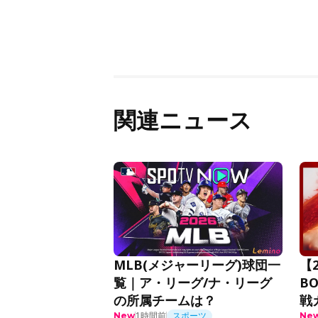
関連ニュース
MLB(メジャーリーグ)球団一
【2
覧｜ア・リーグ/ナ・リーグ
B
の所属チームは？
戦
1時間前
スポーツ
New
Ne