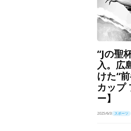
“Jの
入。広
けた“前
カップ
ー】
2025/6/3
スポーツ