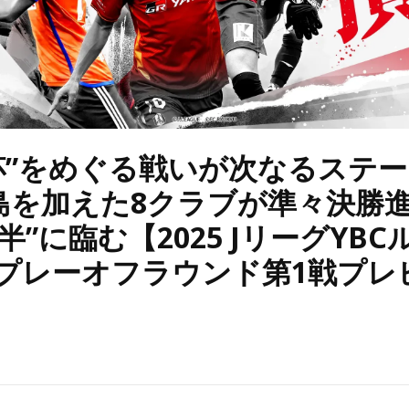
聖杯”をめぐる戦いが次なるステ
島を加えた8クラブが準々決勝
半”に臨む【2025 JリーグYB
 プレーオフラウンド第1戦プレ