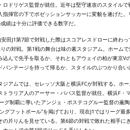
・ロドリゲス監督が就任。近年は堅守速攻のスタイルで
人指揮官の下でポゼッションサッカーに変貌を遂げた。
の成績は十分に評価できる数字だ。
明治安田J1第7節で対戦した際はスコアレスドローに終わ
ぶりの対戦。第1戦の舞台は味の素スタジアム。ホームで
み込んで先手を取るか、それともアウェイの柏が東京V
ドバンテージを持って帰るか、スタイルのぶつかり合い
タジアムでは、セレッソ大阪と横浜FCが対戦する。ホー
ストラリア人のアーサー・パパス監督が就任。横浜F・
リーグ制覇に導いたアンジェ・ポステコグルー監督の薫
ングフットボール”を掲げており、現在J1ではリーグ最多
その片りんを見せている。第6節の対戦で敗れた相手に
、ホームでの第1戦でリードを手にしたい。