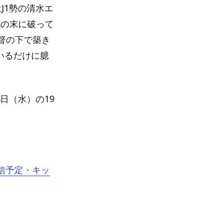
J1勢の清水エ
戦の末に破って
督の下で築き
いるだけに臆
日（水）の19
信予定・キッ