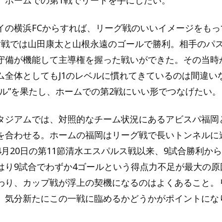
イの横浜FCからすれば、リーグ戦のいいイメージをもっ
対戦では山田康太と山根永遠のゴールで勝利。相手のパ
守備が機能して主導権を握った戦いができた。その当時
ム全体としてもJ1のレベルに慣れてきているのは間違い
ブル”を果たし、ホームでの第2戦にいい形でつなげたい。
タジアムでは、対照的なチーム状況にあるアビスパ福岡
を合わせる。ホームの福岡はリーグ戦で長いトンネルに
4月20日の第11節清水エスパルス戦以来、9試合勝利か
はり9試合でわずか4ゴールという得点力不足が最大の原
わり、カップ戦が浮上の契機になるのはよくあること。
、気分新たにこの一戦に臨めるかどうかがポイントにな