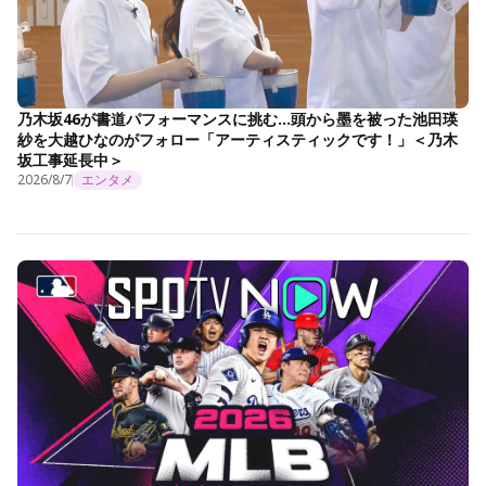
乃木坂46が書道パフォーマンスに挑む…頭から墨を被った池田瑛
紗を大越ひなのがフォロー「アーティスティックです！」＜乃木
坂工事延長中＞
2026/8/7
エンタメ