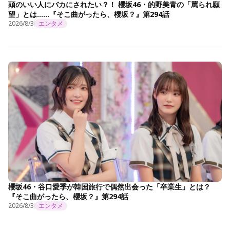
頭のいい人にバカにされたい？！ 櫻坂46・的野美青の「罵られ願
望」とは……『そこ曲がったら、櫻坂？』第294話
2026/8/3
エンタメ
櫻坂46・谷口愛季が韓国旅行で偶然出会った「卒業生」とは？
『そこ曲がったら、櫻坂？』第294話
2026/8/3
エンタメ