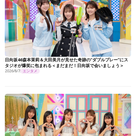
日向坂46森本茉莉＆大田美月が見せた奇跡の“ダブルプレー”にス
タジオが爆笑に包まれる＜まだまだ！日向坂で会いましょう＞
2026/8/7
エンタメ