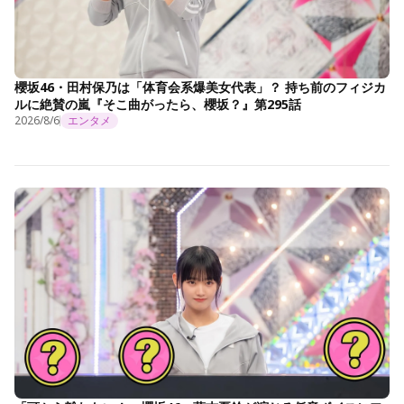
櫻坂46・田村保乃は「体育会系爆美女代表」？ 持ち前のフィジカ
ルに絶賛の嵐『そこ曲がったら、櫻坂？』第295話
2026/8/6
エンタメ