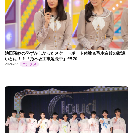
池田瑛紗の恥ずかしかったスケートボード体験＆弓木奈於の勘違
いとは！？『乃木坂工事延長中』#570
2026/8/3
エンタメ