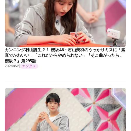
カンニング村山誕生？！ 櫻坂46・村山美羽のうっかりミスに「素
直でかわいい」「これだからやめられない」『そこ曲がったら、
櫻坂？』第295話
2026/8/6
エンタメ