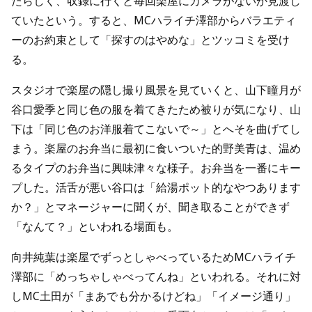
たらしく、収録に行くと毎回楽屋にカメラがないか見渡し
ていたという。すると、MCハライチ澤部からバラエティ
ーのお約束として「探すのはやめな」とツッコミを受け
る。
スタジオで楽屋の隠し撮り風景を見ていくと、山下瞳月が
谷口愛季と同じ色の服を着てきたため被りが気になり、山
下は「同じ色のお洋服着てこないで～」とへそを曲げてし
まう。楽屋のお弁当に最初に食いついた的野美青は、温め
るタイプのお弁当に興味津々な様子。お弁当を一番にキー
プした。活舌が悪い谷口は「給湯ポット的なやつあります
か？」とマネージャーに聞くが、聞き取ることができず
「なんて？」といわれる場面も。
向井純葉は楽屋でずっとしゃべっているためMCハライチ
澤部に「めっちゃしゃべってんね」といわれる。それに対
しMC土田が「まあでも分かるけどね」「イメージ通り」