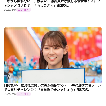
「頭から離れない！」櫻坂46・藤吉夏鈴が演じる低音ボイスにフ
ァンもメロメロ？！『ちょこさく』第295話
2026/8/6
エンタメ
日向坂46・松尾桜に笑いの神が憑依する？！ 半沢直樹の名シーン
で大喜利チャレンジ！『日向坂で会いましょう』第372話
2026/8/6
エンタメ