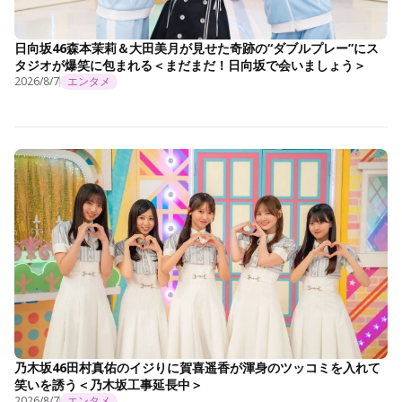
日向坂46森本茉莉＆大田美月が見せた奇跡の“ダブルプレー”にス
タジオが爆笑に包まれる＜まだまだ！日向坂で会いましょう＞
2026/8/7
エンタメ
乃木坂46田村真佑のイジりに賀喜遥香が渾身のツッコミを入れて
笑いを誘う＜乃木坂工事延長中＞
2026/8/7
エンタメ