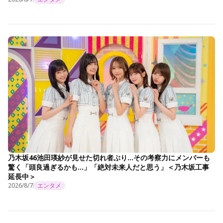
乃木坂46池田瑛紗が見せた切れ者ぶり…その考察力にメンバーも
驚く「頭良過ぎるかも…」「絶対未来人だと思う」＜乃木坂工事
延長中＞
2026/8/7
エンタメ