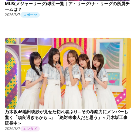
MLB(メジャーリーグ)球団一覧｜ア・リーグ/ナ・リーグの所属チ
ームは？
2026/8/7
スポーツ
乃木坂46池田瑛紗が見せた切れ者ぶり…その考察力にメンバーも
驚く「頭良過ぎるかも…」「絶対未来人だと思う」＜乃木坂工事
延長中＞
2026/8/7
エンタメ