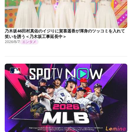
乃木坂46田村真佑のイジりに賀喜遥香が渾身のツッコミを入れて
笑いを誘う＜乃木坂工事延長中＞
2026/8/7
エンタメ