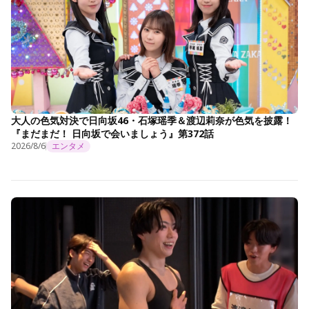
大人の色気対決で日向坂46・石塚瑶季＆渡辺莉奈が色気を披露！
『まだまだ！ 日向坂で会いましょう』第372話
2026/8/6
エンタメ