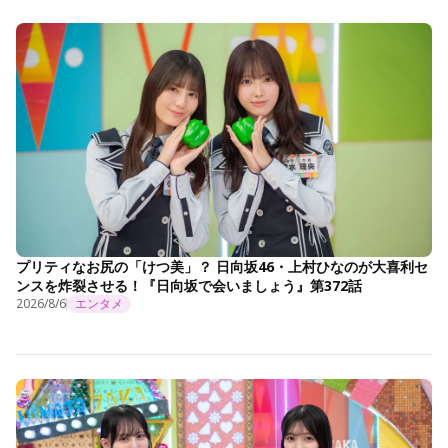
プリティなお尻の「けつ美」？ 日向坂46・上村ひなのが大喜利セ
ンスを炸裂させる！『日向坂で会いましょう』第372話
2026/8/6
エンタメ