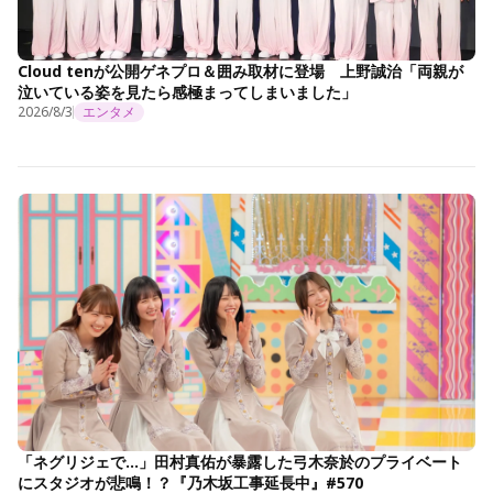
Cloud tenが公開ゲネプロ＆囲み取材に登場 上野誠治「両親が
泣いている姿を見たら感極まってしまいました」
2026/8/3
エンタメ
「ネグリジェで…」田村真佑が暴露した弓木奈於のプライベート
にスタジオが悲鳴！？『乃木坂工事延長中』#570