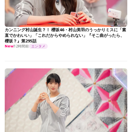
カンニング村山誕生？！ 櫻坂46・村山美羽のうっかりミスに「素
直でかわいい」「これだからやめられない」『そこ曲がったら、
櫻坂？』第295話
12時間前
エンタメ
New