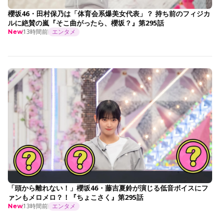
櫻坂46・田村保乃は「体育会系爆美女代表」？ 持ち前のフィジカ
ルに絶賛の嵐『そこ曲がったら、櫻坂？』第295話
13時間前
エンタメ
New
「頭から離れない！」櫻坂46・藤吉夏鈴が演じる低音ボイスにフ
ァンもメロメロ？！『ちょこさく』第295話
13時間前
エンタメ
New