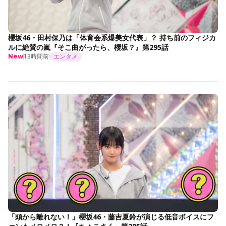
櫻坂46・田村保乃は「体育会系爆美女代表」？ 持ち前のフィジカ
ルに絶賛の嵐『そこ曲がったら、櫻坂？』第295話
13時間前
エンタメ
New
「頭から離れない！」櫻坂46・藤吉夏鈴が演じる低音ボイスにフ