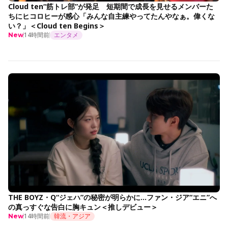
Cloud ten“筋トレ部”が発足 短期間で成長を見せるメンバーた
ちにヒコロヒーが感心「みんな自主練やってたんやなぁ。偉くな
い？」＜Cloud ten Begins＞
14時間前
エンタメ
New
THE BOYZ・Q“ジェハ”の秘密が明らかに…ファン・ジア“エニ”へ
の真っすぐな告白に胸キュン＜推しデビュー＞
14時間前
韓流・アジア
New