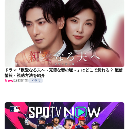
ドラマ『親愛なる夫へ～完璧な妻の嘘～』はどこで見れる？ 配信
情報・視聴方法を紹介
23時間前
ドラマ
New