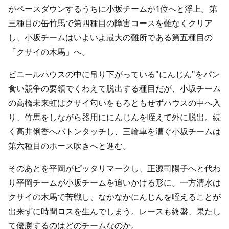
がペースダウンするうちに小坂チームが1位へと浮上。第
三種目の缶竹馬で第四種目の障害コースを難なくクリア
し、小坂チームはいよいよ最大の難所である第五種目の
「クサイの木馬」へ。
ビニールハウスの中に吊り下がっている"にんじん"をパン
食い競争の要領でくわえて脱出する種目だが、小坂チーム
の高橋未来虹はクサイ匂いをもろともせずハウスの中へ入
り、竹馬をしながら器用ににんじんを咥えて外に脱出。続
く高井俐香へバトンタッチし、三輪車を漕ぐ小坂チームは
第六種目のホース吹きへと進む。
そのあとを平岡がピッタリマークし、正源司陽子へと代わ
り平岡チームが小坂チームを追いかける形に。一方清水は
クサイの木馬で苦戦し、なかなかにんじんを咥えることが
出来ずに時間ロスを生んでしまう。レースも終盤、果たし
て優勝するのはどのチームなのか。