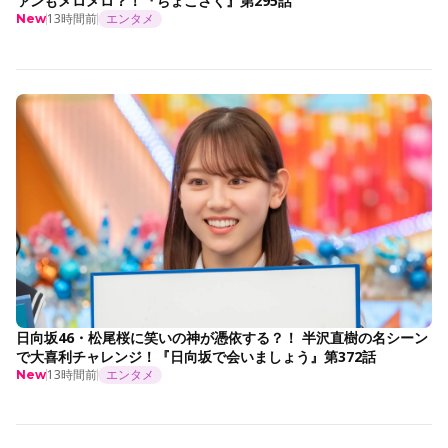
ァンもメロメロ？！『ちょこさく』第295話
13時間前
エンタメ
New
日向坂46・松尾桜に笑いの神が憑依する？！ 半沢直樹の名シーン
で大喜利チャレンジ！『日向坂で会いましょう』第372話
13時間前
エンタメ
New