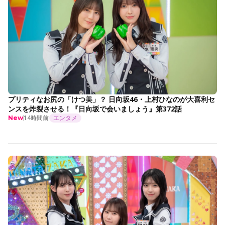
プリティなお尻の「けつ美」？ 日向坂46・上村ひなのが大喜利セ
ンスを炸裂させる！『日向坂で会いましょう』第372話
14時間前
エンタメ
New