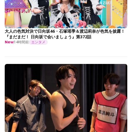
大人の色気対決で日向坂46・石塚瑶季＆渡辺莉奈が色気を披露！
『まだまだ！ 日向坂で会いましょう』第372話
14時間前
エンタメ
New