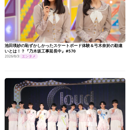
池田瑛紗の恥ずかしかったスケートボード体験＆弓木奈於の勘違
いとは！？『乃木坂工事延長中』#570
2026/8/3
エンタメ