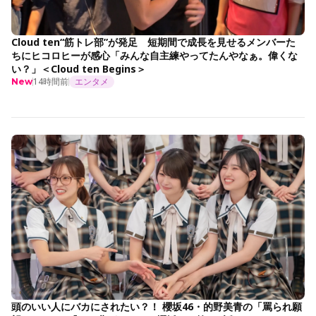
Cloud ten“筋トレ部”が発足 短期間で成長を見せるメンバーた
ちにヒコロヒーが感心「みんな自主練やってたんやなぁ。偉くな
い？」＜Cloud ten Begins＞
14時間前
エンタメ
New
頭のいい人にバカにされたい？！ 櫻坂46・的野美青の「罵られ願