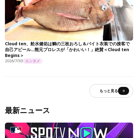
Cloud ten、舩水健佑は鯛の三枚おろし＆バイト衣装での接客で
自己アピール…熊元プロレスが「かわいい！」絶賛＜Cloud ten
Begins＞
2026/7/30
エンタメ
もっと見る
最新ニュース