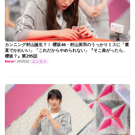
カンニング村山誕生？！ 櫻坂46・村山美羽のうっかりミスに「素
直でかわいい」「これだからやめられない」『そこ曲がったら、
櫻坂？』第295話
12時間前
エンタメ
New