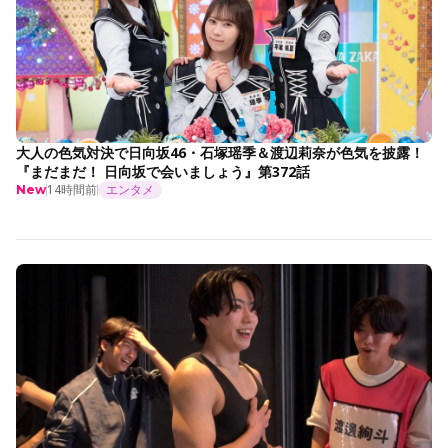
大人の色気対決で日向坂46・石塚瑶季＆渡辺莉奈が色気を披露！
『まだまだ！ 日向坂で会いましょう』第372話
14時間前
エンタメ
New