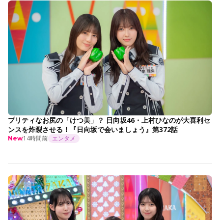
プリティなお尻の「けつ美」？ 日向坂46・上村ひなのが大喜利セ
ンスを炸裂させる！『日向坂で会いましょう』第372話
14時間前
エンタメ
New