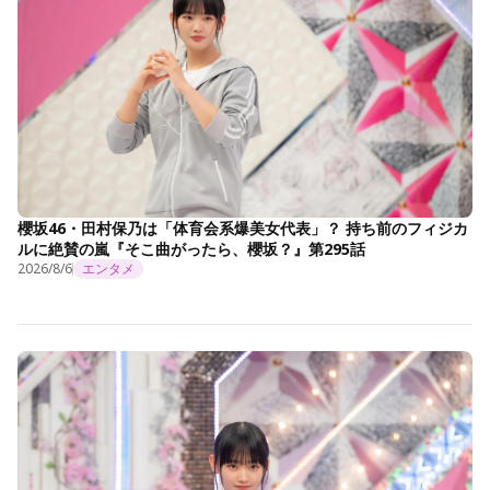
櫻坂46・田村保乃は「体育会系爆美女代表」？ 持ち前のフィジカ
ルに絶賛の嵐『そこ曲がったら、櫻坂？』第295話
2026/8/6
エンタメ