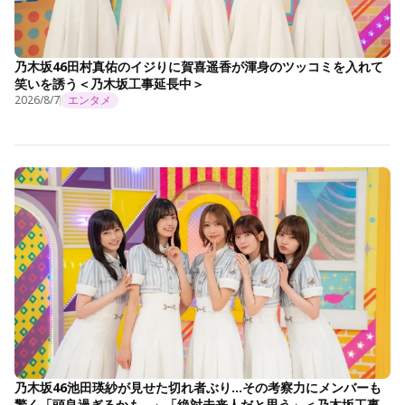
乃木坂46田村真佑のイジりに賀喜遥香が渾身のツッコミを入れて
笑いを誘う＜乃木坂工事延長中＞
2026/8/7
エンタメ
乃木坂46池田瑛紗が見せた切れ者ぶり…その考察力にメンバーも
驚く「頭良過ぎるかも…」「絶対未来人だと思う」＜乃木坂工事