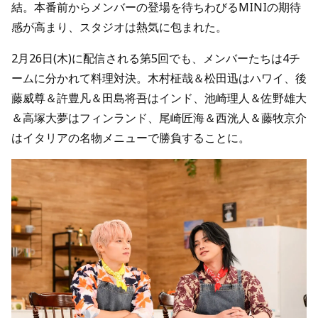
結。本番前からメンバーの登場を待ちわびるMINIの期待
感が高まり、スタジオは熱気に包まれた。
2月26日(木)に配信される第5回でも、メンバーたちは4チ
ームに分かれて料理対決。木村柾哉＆松田迅はハワイ、後
藤威尊＆許豊凡＆田島将吾はインド、池崎理人＆佐野雄大
＆高塚大夢はフィンランド、尾崎匠海＆西洸人＆藤牧京介
はイタリアの名物メニューで勝負することに。