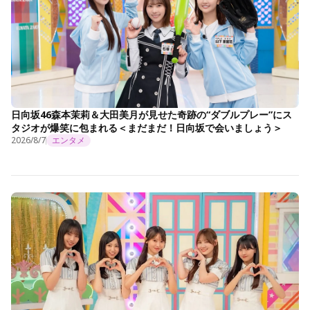
日向坂46森本茉莉＆大田美月が見せた奇跡の“ダブルプレー”にス
タジオが爆笑に包まれる＜まだまだ！日向坂で会いましょう＞
2026/8/7
エンタメ