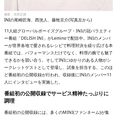
撮影：永田正雄
INIの尾崎匠海、西洸人、藤牧京介(写真左から)
11人組グローバルボーイズグループ・INIの冠バラエティ
ー番組「DELISH INI」がLeminoで配信中。INIのメンバ
ーが世界各地で愛されるレシピで料理対決を繰り広げる本
番組では、パフォーマンスだけでなく、料理の腕でも魅了
できるかを競い合う。そしてINIにゆかりのある人物がシ
ークレットゲストとして登場し、試食を担当する。このほ
ど番組初の公開収録が行われ、収録後にINIのメンバー11
人にインタビューを実施した。
番組初の公開収録でサービス精神たっぷりに
調理
番組初の公開収録には、多くのMINI(ファンネーム)が集