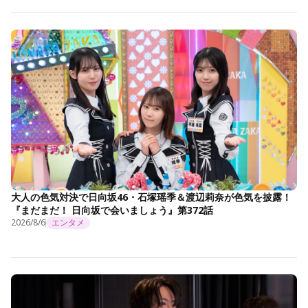
大人の色気対決で日向坂46・石塚瑶季＆渡辺莉奈が色気を披露！
『まだまだ！ 日向坂で会いましょう』第372話
2026/8/6
エンタメ