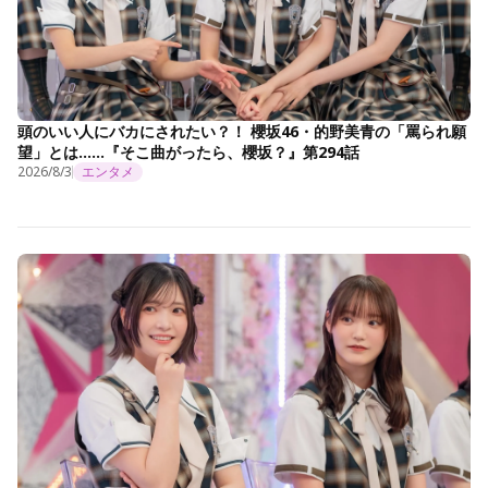
頭のいい人にバカにされたい？！ 櫻坂46・的野美青の「罵られ願
望」とは……『そこ曲がったら、櫻坂？』第294話
2026/8/3
エンタメ