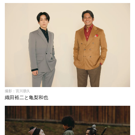
撮影：宮川朋久
織田裕二と亀梨和也