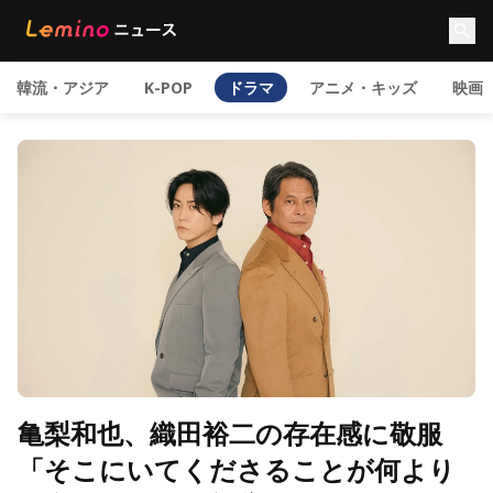
韓流・アジア
K-POP
ドラマ
アニメ・キッズ
映画
亀梨和也、織田裕二の存在感に敬服
「そこにいてくださることが何より