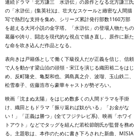
連続ドラマ「北方謙三 水滸伝」の原作となる北方謙三氏
の「水滸伝」(集英社)は、壮大なスケールと緻密な人間描
写で熱烈な支持を集め、シリーズ累計発行部数1160万部
を超える大河小説の金字塔。「水滸伝」の登場人物たちの
葛藤や誇り、闘志を現代的な視点で描き直し、原作に新た
な命を吹き込んだ作品となる。
表向きは戸籍係として働く下級役人だが正義を信じ、信頼
で人を動かす梁山泊の頭領・宋江を演じる織田裕二をはじ
め、反町隆史、亀梨和也、満島真之介、波瑠、玉山鉄二、
松雪泰子、佐藤浩市ら豪華キャストが勢ぞろい。
映画「沈まぬ太陽」をはじめ数多くの人間ドラマを手掛
け、織田ともドラマ「振り返れば奴がいる」「お金がな
い！」「正義は勝つ」(全てフジテレビ系)、映画「ホワイ
トアウト」などでタッグを組んだ若松節朗氏が監督を務め
る。主題歌は、本作のために書き下ろされた新曲、MISIA