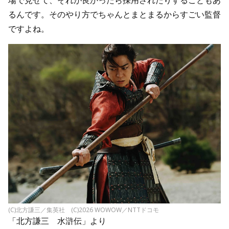
るんです。そのやり方でちゃんとまとまるからすごい監督
ですよね。
(C)北方謙三／集英社 (C)2026 WOWOW／NTTドコモ
「北方謙三 水滸伝」より