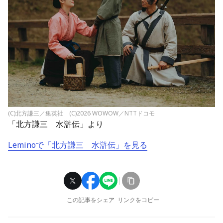
(C)北方謙三／集英社 (C)2026 WOWOW／NTTドコモ
「北方謙三 水滸伝」より
Lemino
で「北方謙三 水滸伝」を見る
この記事をシェア
リンクをコピー