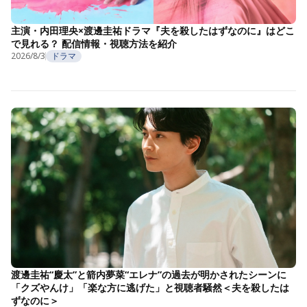
主演・内田理央×渡邊圭祐ドラマ『夫を殺したはずなのに』はどこ
で見れる？ 配信情報・視聴方法を紹介
2026/8/3
ドラマ
渡邊圭祐“慶太”と箭内夢菜“エレナ”の過去が明かされたシーンに
「クズやんけ」「楽な方に逃げた」と視聴者騒然＜夫を殺したは
ずなのに＞