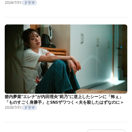
2026/7/31
ドラマ
箭内夢菜“エレナ”が内田理央“莉乃”に逆上したシーンに「怖ぇ」
「ものすごく身勝手」とSNSザワつく＜夫を殺したはずなのに＞
2026/7/31
ドラマ