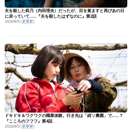
夫を殺した莉乃（内田理央）だったが、目を覚ますと再びあの日
に戻っていて……『夫を殺したはずなのに』第2話
2026/8/5
ドラマ
ドキドキ＆ワクワクの職業体験。行き先は「紺ソ農園」で……？
『こころのフフフ』第4話
2026/8/5
ドラマ