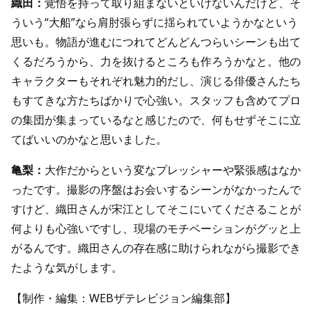
織田：
覚悟を持って取り組まないといけないんだけど、そ
ういう“大船”なら肩肘張らずに揺られていようかなという
思いも。物語が進むにつれてどんどんつらいシーンも出て
くるだろうから、力を抜けるところも作ろうかなと。他の
キャラクターもそれぞれ魅力的だし、演じる俳優さんたち
もすてきな方たちばかりで心強い。スタッフも含めてプロ
の集団が集まっているなと感じたので、何もせずそこに立
てばいいのかなと思いました。
亀梨：
大作だからという変なプレッシャーや緊張感はなか
ったです。撮影の序盤はお会いするシーンがなかったんで
すけど、織田さんが宋江としてそこにいてくださることが
何よりも心強いですし、現場のモチベーションがグッと上
がるんです。織田さんの存在感に助けられながら撮影でき
たような気がします。
【制作・編集：WEBザテレビジョン編集部】