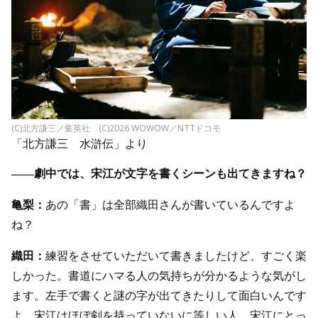
(C)北方謙三／集英社 (C)2026 WOWOW／NTTドコモ
「北方謙三 水滸伝」より
――劇中では、宋江が文字を書くシーンも出てきますね？
亀梨：
あの「書」は全部織田さんが書いているんですよ
ね？
織田：
練習をさせていただいて書きましたけど、すごく楽
しかった。書道にハマる人の気持ちが分かるような気がし
ます。左手で書くと謎の字が出てきたりして面白いんです
よ。宋江はほぼ剣を持っていないに等しい人。宋江にとっ