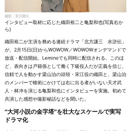
撮影：宮川朋久
インタビュー取材に応じた織田裕二と亀梨和也(写真右か
ら)
織田裕二が主演を務める連続ドラマ「北方謙三 水滸伝」
が、2月15日(日)からWOWOW／WOWOWオンデマンドで
放送・配信開始。Leminoでも同時に配信される。このほ
ど、表向きは戸籍係として働く下級役人だが正義を信じ、
信頼で人を動かす梁山泊の頭領・宋江役の織田と、梁山泊
のメンバーで槍術にかけては右に出る者がいない天才武
人・林冲を演じる亀梨和也にインタビューを実施。初めて
共演した感想や撮影秘話などを聞いた。
“大河小説の金字塔”を壮大なスケールで実写
ドラマ化