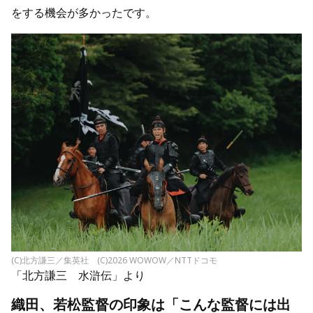
をする機会が多かったです。
(C)北方謙三／集英社 (C)2026 WOWOW／NTTドコモ
「北方謙三 水滸伝」より
織田、若松監督の印象は「こんな監督には出