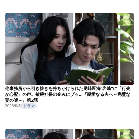
他事務所から引き抜きを持ちかけられた尾崎匠海“岩崎”に「行先
が心配」の声。敏腕社長の企みにゾッ…『親愛なる夫へ～完璧な
妻の嘘～』第2話
2026/8/3
ドラマ