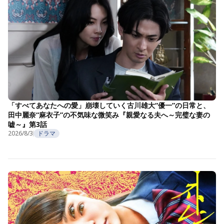
「すべてあなたへの愛」崩壊していく古川雄大“優一”の日常と、
田中麗奈“麻衣子”の不気味な微笑み『親愛なる夫へ～完璧な妻の
嘘～』第3話
2026/8/3
ドラマ