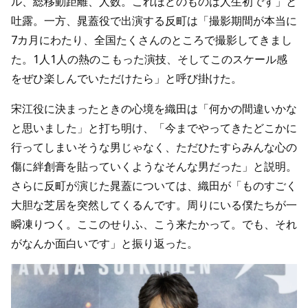
ル、総移動距離、人数。これほどのものは人生初です」と
吐露。一方、晁蓋役で出演する反町は「撮影期間が本当に
7カ月にわたり、全国たくさんのところで撮影してきまし
た。1人1人の熱のこもった演技、そしてこのスケール感
をぜひ楽しんでいただけたら」と呼び掛けた。
宋江役に決まったときの心境を織田は「何かの間違いかな
と思いました」と打ち明け、「今までやってきたどこかに
行ってしまいそうな男じゃなく、ただひたすらみんな心の
傷に絆創膏を貼っていくようなそんな男だった」と説明。
さらに反町が演じた晁蓋については、織田が「ものすごく
大胆な芝居を突然してくるんです。周りにいる僕たちが一
瞬凍りつく。ここのせりふ、こう来たかって。でも、それ
がなんか面白いです」と振り返った。