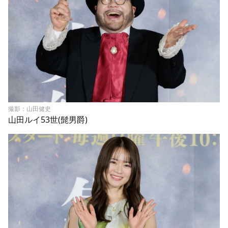
撮影：山田健史
山田ルイ53世(髭男爵)