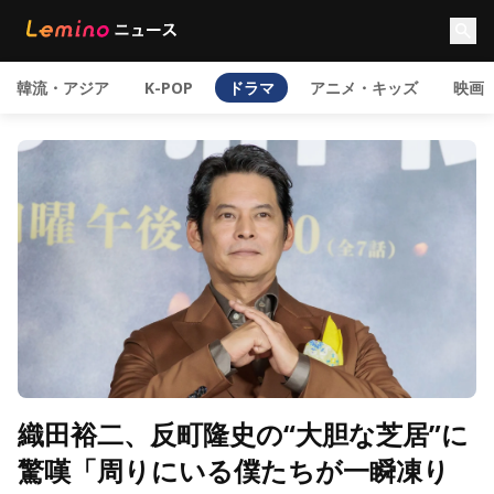
韓流・アジア
K-POP
ドラマ
アニメ・キッズ
映画
織田裕二、反町隆史の“大胆な芝居”に
驚嘆「周りにいる僕たちが一瞬凍り