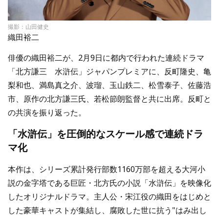
撮影：山田健史
織田裕二
俳優の織田裕二が、2月9日に都内で行われた連続ドラマ
「北方謙三 水滸伝」ジャパンプレミアに、反町隆史、亀
梨和也、満島真之介、波瑠、玉山鉄二、松雪泰子、佐藤浩
市、原作の北方謙三氏、若松節朗監督と共に出席。反町と
の共演を振り返った。
「水滸伝」を圧倒的なスケール感で連続ドラ
マ化
本作は、シリーズ累計発行部数1160万部を超える大河小
説の金字塔である巨匠・北方氏の小説「水滸伝」を映像化
したオリジナルドラマ。主人公・宋江役の織田をはじめと
した豪華キャストが集結し、腐敗した世に抗う"はみ出し