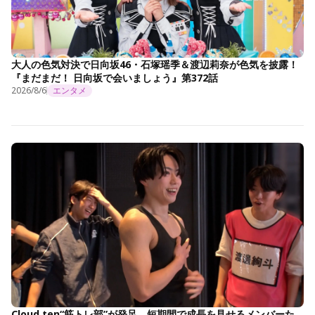
大人の色気対決で日向坂46・石塚瑶季＆渡辺莉奈が色気を披露！
『まだまだ！ 日向坂で会いましょう』第372話
2026/8/6
エンタメ
Cloud ten“筋トレ部”が発足 短期間で成長を見せるメンバーた