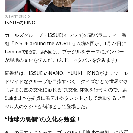
(C)FANY studio
IS:SUEのRINO
ガールズグループ・IS:SUE(イッシュ)の冠バラエティー番
組「IS:SUE around the WORLD」の第5回が、1月22日に
Leminoで配信。第5回は、ブラジルをテーマにメンバー
が現地の文化を学んだ。(以下、ネタバレを含みます)
同番組は、IS:SUE のNANO、YUUKI、RINOがよりワール
ドワイドなグループを目指すべく、クイズなどで世界のさ
まざまな国の文化に触れる“異文化”体験を行うもので、第
5回は日本を拠点にモデルやタレントとして活動するブラ
ジル人のケシアが講師として登場した。
“地球の裏側”の文化を勉強！
多くの日本人にとって、ブラジルは「地球の裏側」に位置