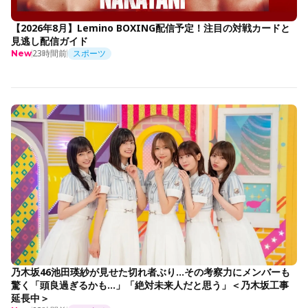
【2026年8月】Lemino BOXING配信予定！注目の対戦カードと
見逃し配信ガイド
23時間前
スポーツ
New
乃木坂46池田瑛紗が見せた切れ者ぶり…その考察力にメンバーも
驚く「頭良過ぎるかも…」「絶対未来人だと思う」＜乃木坂工事
延長中＞