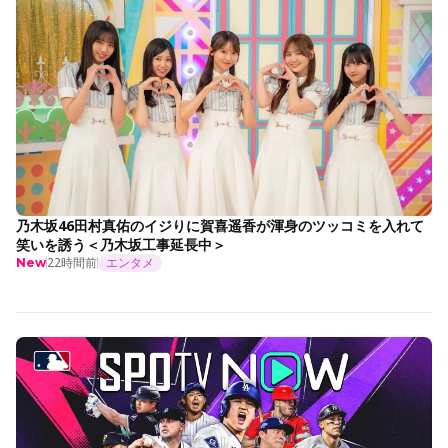
乃木坂46田村真佑のイジりに賀喜遥香が渾身のツッコミを入れて
笑いを誘う＜乃木坂工事延長中＞
22時間前
エンタメ
New