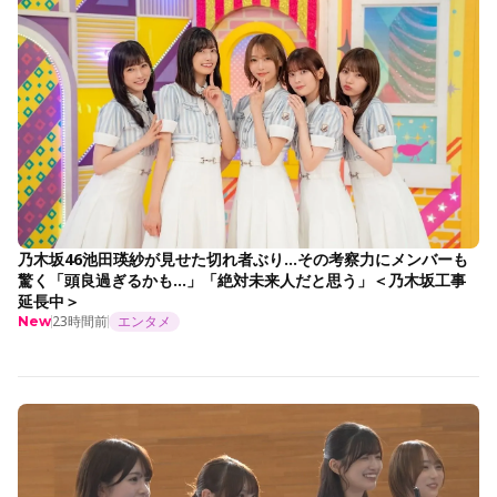
乃木坂46池田瑛紗が見せた切れ者ぶり…その考察力にメンバーも
驚く「頭良過ぎるかも…」「絶対未来人だと思う」＜乃木坂工事
延長中＞
23時間前
エンタメ
New