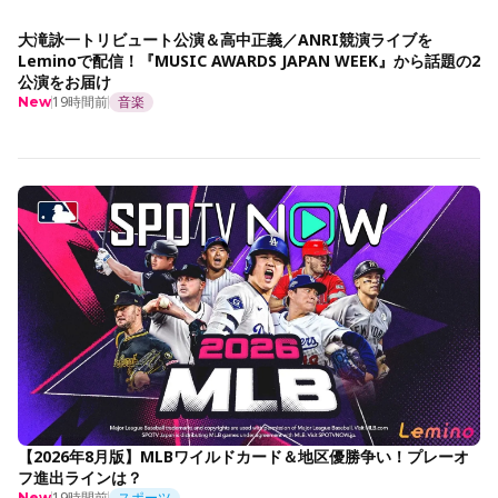
大滝詠一トリビュート公演＆高中正義／ANRI競演ライブを
Leminoで配信！『MUSIC AWARDS JAPAN WEEK』から話題の2
公演をお届け
19時間前
音楽
New
【2026年8月版】MLBワイルドカード＆地区優勝争い！プレーオ
フ進出ラインは？
19時間前
スポーツ
New