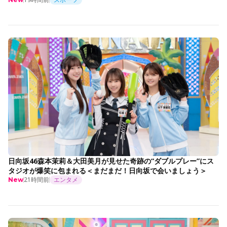
日向坂46森本茉莉＆大田美月が見せた奇跡の“ダブルプレー”にス
タジオが爆笑に包まれる＜まだまだ！日向坂で会いましょう＞
21時間前
エンタメ
New