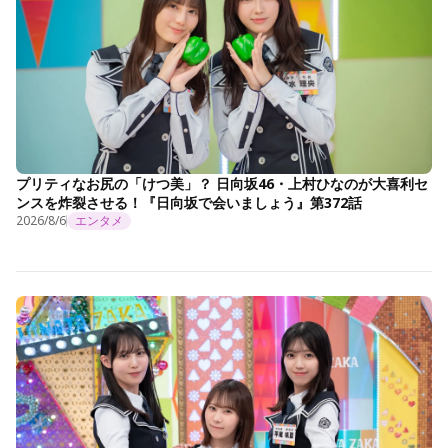
プリティなお尻の「けつ美」？ 日向坂46・上村ひなのが大喜利セ
ンスを炸裂させる！『日向坂で会いましょう』第372話
2026/8/6
エンタメ