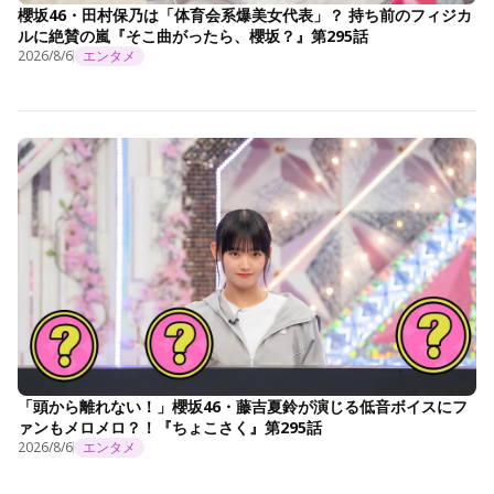
櫻坂46・田村保乃は「体育会系爆美女代表」？ 持ち前のフィジカ
ルに絶賛の嵐『そこ曲がったら、櫻坂？』第295話
2026/8/6
エンタメ
「頭から離れない！」櫻坂46・藤吉夏鈴が演じる低音ボイスにフ
ァンもメロメロ？！『ちょこさく』第295話
2026/8/6
エンタメ