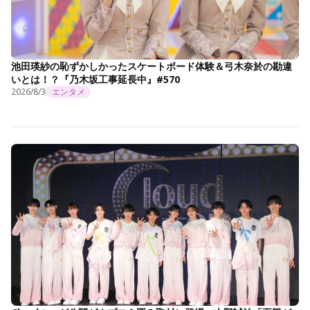
池田瑛紗の恥ずかしかったスケートボード体験＆弓木奈於の勘違
いとは！？『乃木坂工事延長中』#570
2026/8/3
エンタメ