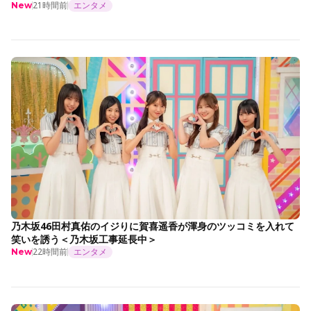
21時間前
エンタメ
New
乃木坂46田村真佑のイジりに賀喜遥香が渾身のツッコミを入れて
笑いを誘う＜乃木坂工事延長中＞
22時間前
エンタメ
New