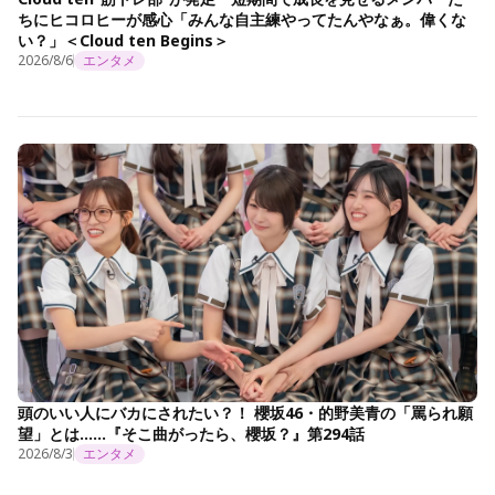
ちにヒコロヒーが感心「みんな自主練やってたんやなぁ。偉くな
い？」＜Cloud ten Begins＞
2026/8/6
エンタメ
頭のいい人にバカにされたい？！ 櫻坂46・的野美青の「罵られ願
望」とは……『そこ曲がったら、櫻坂？』第294話
2026/8/3
エンタメ