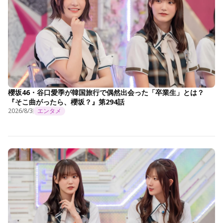
櫻坂46・谷口愛季が韓国旅行で偶然出会った「卒業生」とは？
『そこ曲がったら、櫻坂？』第294話
2026/8/3
エンタメ