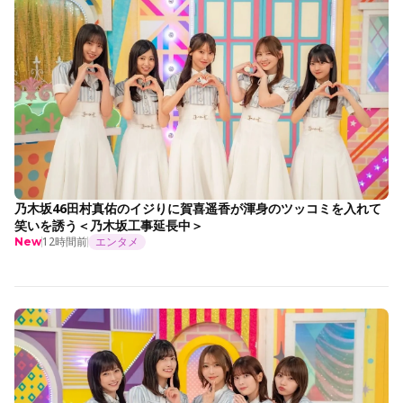
乃木坂46田村真佑のイジりに賀喜遥香が渾身のツッコミを入れて
笑いを誘う＜乃木坂工事延長中＞
12時間前
エンタメ
New