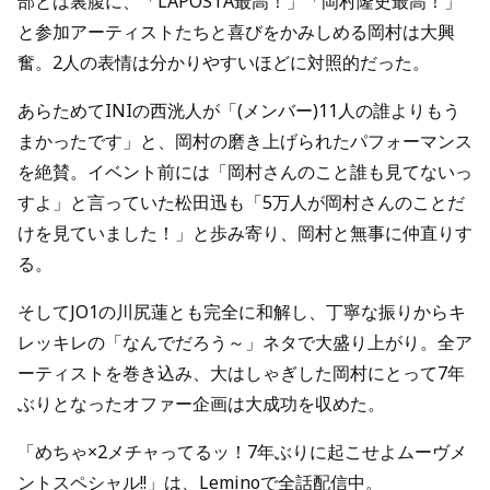
部とは裏腹に、「LAPOSTA最高！」「岡村隆史最高！」
と参加アーティストたちと喜びをかみしめる岡村は大興
奮。2人の表情は分かりやすいほどに対照的だった。
あらためてINIの西洸人が「(メンバー)11人の誰よりもう
まかったです」と、岡村の磨き上げられたパフォーマンス
を絶賛。イベント前には「岡村さんのこと誰も見てないっ
すよ」と言っていた松田迅も「5万人が岡村さんのことだ
けを見ていました！」と歩み寄り、岡村と無事に仲直りす
る。
そしてJO1の川尻蓮とも完全に和解し、丁寧な振りからキ
レッキレの「なんでだろう～」ネタで大盛り上がり。全ア
ーティストを巻き込み、大はしゃぎした岡村にとって7年
ぶりとなったオファー企画は大成功を収めた。
「めちゃ×2メチャってるッ！7年ぶりに起こせよムーヴメ
ントスペシャル!!」は、Leminoで全話配信中。