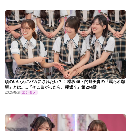
頭のいい人にバカにされたい？！ 櫻坂46・的野美青の「罵られ願
望」とは……『そこ曲がったら、櫻坂？』第294話
2026/8/3
エンタメ