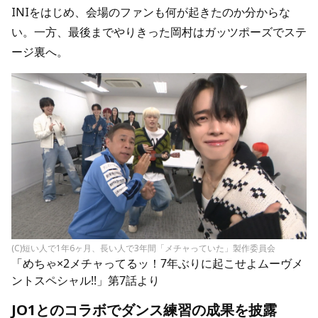
INIをはじめ、会場のファンも何が起きたのか分からな
い。一方、最後までやりきった岡村はガッツポーズでステ
ージ裏へ。
(C)短い人で1年6ヶ月、長い人で3年間「メチャっていた」製作委員会
「めちゃ×2メチャってるッ！7年ぶりに起こせよムーヴメ
ントスペシャル!!」第7話より
JO1とのコラボでダンス練習の成果を披露