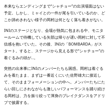
本来ならエンディングまで“シャチョー”の出演場面はない
予定。しかし、ミャイとの一件が尾を引いているのか、ど
こか諦めきれない様子の岡村は何となく落ち着きがない。
INIのステージとなり、会場が熱気に包まれる中、モニタ
ールームで待機している矢部は帰りが遅い岡村に対して不
信感を抱いていた。その後、INIの「BOMBARDA」がス
タート。すると、ステージから見える形で“シャチョー”の
着ぐるみの頭が…。
突然の出来事にINIのメンバーたちも困惑。岡村は着ぐる
みを着たまま、まずは一番近くにいた佐野雄大に接近し
て、そのままフォーメーションの中へ。メンバーたちにた
らい回しにされながらも激しいパフォーマンスを踊り続け
る岡村は、力を振り絞って渾身のブレイクダンスをアドリ
ブで披露する。