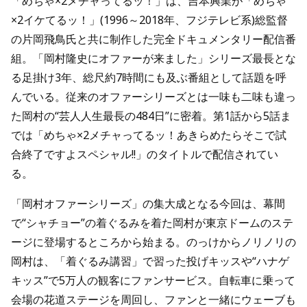
「めちゃ×2メチャってるッ！」は、吉本興業が「めちゃ
×2イケてるッ！」(1996～2018年、フジテレビ系)総監督
の片岡飛鳥氏と共に制作した完全ドキュメンタリー配信番
組。「岡村隆史にオファーが来ました」シリーズ最長とな
る足掛け3年、総尺約7時間にも及ぶ番組として話題を呼
んでいる。従来のオファーシリーズとは一味も二味も違っ
た岡村の“芸人人生最長の484日”に密着。第1話から5話ま
では「めちゃ×2メチャってるッ！あきらめたらそこで試
合終了ですよスペシャル!!」のタイトルで配信されてい
る。
「岡村オファーシリーズ」の集大成となる今回は、幕間
で“シャチョー”の着ぐるみを着た岡村が東京ドームのステ
ージに登場するところから始まる。のっけからノリノリの
岡村は、「着ぐるみ講習」で習った投げキッスや“ハナゲ
キッス”で5万人の観客にファンサービス。自転車に乗って
会場の花道ステージを周回し、ファンと一緒にウェーブも