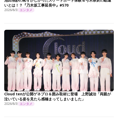
池田瑛紗の恥ずかしかったスケートボード体験＆弓木奈於の勘違
いとは！？『乃木坂工事延長中』#570
2026/8/3
エンタメ
Cloud tenが公開ゲネプロ＆囲み取材に登場 上野誠治「両親が
泣いている姿を見たら感極まってしまいました」
2026/8/3
エンタメ