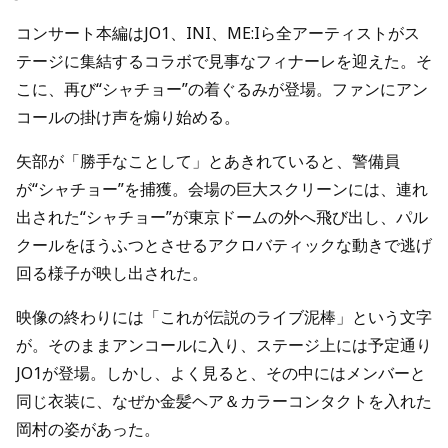
コンサート本編はJO1、INI、ME:Iら全アーティストがス
テージに集結するコラボで見事なフィナーレを迎えた。そ
こに、再び“シャチョー”の着ぐるみが登場。ファンにアン
コールの掛け声を煽り始める。
矢部が「勝手なことして」とあきれていると、警備員
が“シャチョー”を捕獲。会場の巨大スクリーンには、連れ
出された“シャチョー”が東京ドームの外へ飛び出し、パル
クールをほうふつとさせるアクロバティックな動きで逃げ
回る様子が映し出された。
映像の終わりには「これが伝説のライブ泥棒」という文字
が。そのままアンコールに入り、ステージ上には予定通り
JO1が登場。しかし、よく見ると、その中にはメンバーと
同じ衣装に、なぜか金髪ヘア＆カラーコンタクトを入れた
岡村の姿があった。