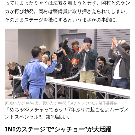
ってしまったミャイは法被を着ようとせず、岡村とのケン
カが再び勃発。岡村は警備員に取り押さえられてしまい、
そのままステージを後にするというまさかの事態に。
(C)短い人で1年6ヶ月、長い人で3年間「メチャっていた」製作委員会
「めちゃ×2メチャってるッ！7年ぶりに起こせよムーヴメ
ントスペシャル!!」第10話より
INIのステージで“シャチョー”が大活躍