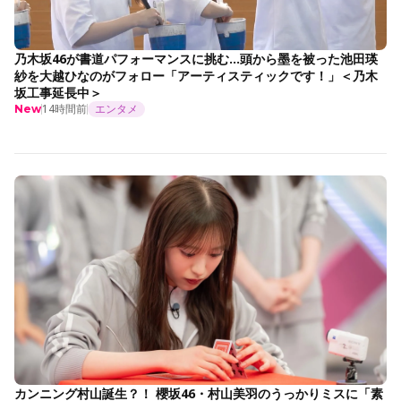
乃木坂46が書道パフォーマンスに挑む…頭から墨を被った池田瑛
紗を大越ひなのがフォロー「アーティスティックです！」＜乃木
坂工事延長中＞
14時間前
エンタメ
New
カンニング村山誕生？！ 櫻坂46・村山美羽のうっかりミスに「素