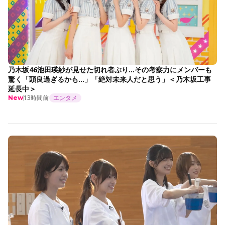
乃木坂46池田瑛紗が見せた切れ者ぶり…その考察力にメンバーも
驚く「頭良過ぎるかも…」「絶対未来人だと思う」＜乃木坂工事
延長中＞
13時間前
エンタメ
New