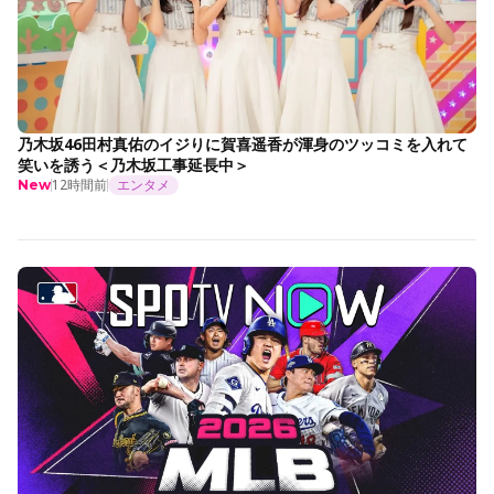
乃木坂46田村真佑のイジりに賀喜遥香が渾身のツッコミを入れて
笑いを誘う＜乃木坂工事延長中＞
12時間前
エンタメ
New