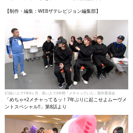
【制作・編集：WEBザテレビジョン編集部】
(C)短い人で1年6ヶ月、長い人で3年間「メチャっていた」製作委員会
「めちゃ×2メチャってるッ！7年ぶりに起こせよムーヴメ
ントスペシャル!!」第8話より