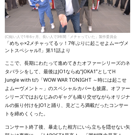
(C)短い人で1年6ヶ月、長い人で3年間「メチャっていた」製作委員会
「めちゃ×2メチャってるッ！7年ぶりに起こせよムーヴメ
ントスペシャル!!」第11話より
ここで、長期にわたって進めてきたオファーシリーズのネ
タバラシをして、最後はJO1ならぬ“JOKA1”としてH
Jungle with tの「WOW WAR TONIGHT ～時には起こせ
よムーヴメント～」のスペシャルカバーも披露。オファー
シリーズではおなじみのギャグも織り交ぜながらオリジナ
ルの振り付けをJO1と踊り、見どころ満載だったコンサー
トを締めくくった。
コンサート終了後、暴走した相方にいら立ちを隠せない矢