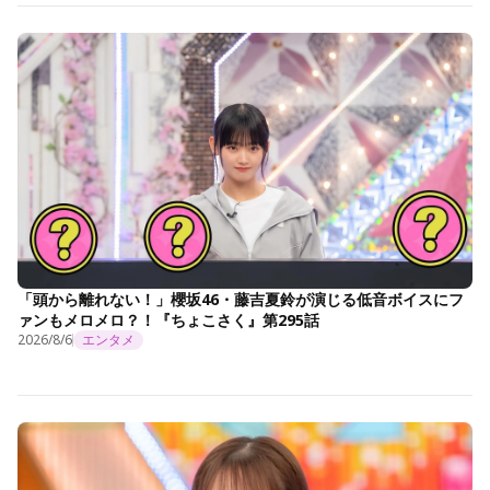
「頭から離れない！」櫻坂46・藤吉夏鈴が演じる低音ボイスにフ
ァンもメロメロ？！『ちょこさく』第295話
2026/8/6
エンタメ