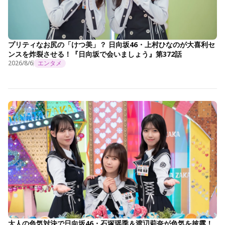
プリティなお尻の「けつ美」？ 日向坂46・上村ひなのが大喜利セ
ンスを炸裂させる！『日向坂で会いましょう』第372話
2026/8/6
エンタメ
大人の色気対決で日向坂46・石塚瑶季＆渡辺莉奈が色気を披露！