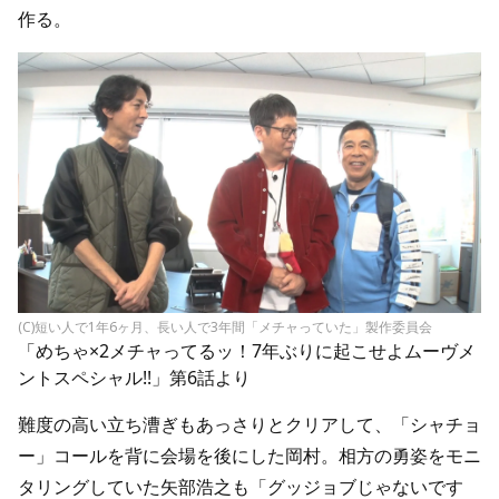
作る。
(C)短い人で1年6ヶ月、長い人で3年間「メチャっていた」製作委員会
「めちゃ×2メチャってるッ！7年ぶりに起こせよムーヴメ
ントスペシャル!!」第6話より
難度の高い立ち漕ぎもあっさりとクリアして、「シャチョ
ー」コールを背に会場を後にした岡村。相方の勇姿をモニ
タリングしていた矢部浩之も「グッジョブじゃないです