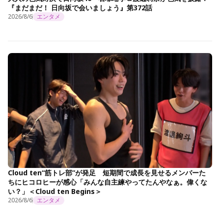
『まだまだ！ 日向坂で会いましょう』第372話
2026/8/6
エンタメ
Cloud ten“筋トレ部”が発足 短期間で成長を見せるメンバーた
ちにヒコロヒーが感心「みんな自主練やってたんやなぁ。偉くな
い？」＜Cloud ten Begins＞
2026/8/6
エンタメ