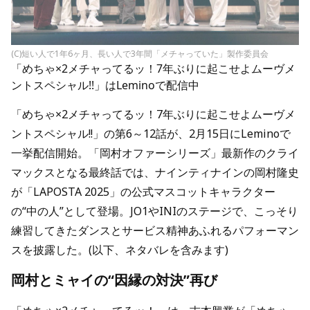
(C)短い人で1年6ヶ月、長い人で3年間「メチャっていた」製作委員会
「めちゃ×2メチャってるッ！7年ぶりに起こせよムーヴメ
ントスペシャル!!」はLeminoで配信中
「めちゃ×2メチャってるッ！7年ぶりに起こせよムーヴメ
ントスペシャル!!」の第6～12話が、2月15日にLeminoで
一挙配信開始。「岡村オファーシリーズ」最新作のクライ
マックスとなる最終話では、ナインティナインの岡村隆史
が「LAPOSTA 2025」の公式マスコットキャラクター
の“中の人”として登場。JO1やINIのステージで、こっそり
練習してきたダンスとサービス精神あふれるパフォーマン
スを披露した。(以下、ネタバレを含みます)
岡村とミャイの“因縁の対決”再び