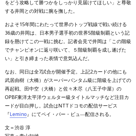
をどう攻略して勝つかをしっかり見届けてほしい」と尊敬
する井岡との対戦に腕を撫した。
およそ15年間にわたって世界のトップ戦線で戦い続ける
36歳の井岡は、日本男子選手初の世界5階級制覇という記
録を懸けてこの一戦に挑む。記者会見で井岡は「この階級
でチャンピオンに返り咲いて、５階級制覇を成し遂げた
い」と引き締まった表情で意気込んだ。
なお、同日は全7試合が開催予定。上記2カードの他にも
武居由樹（大橋）がスーパーバンタム級に階級を上げての
再起戦、田中空（大橋）と佐々木尽（八王子中屋）の
OPBF東洋太平洋ウェルター級タイトルマッチなど注目カ
ードが目白押し。試合はNTTドコモの配信サービス
『
Lemino
』にてペイ・パー・ビュ―配信される。
文＝渋谷 淳