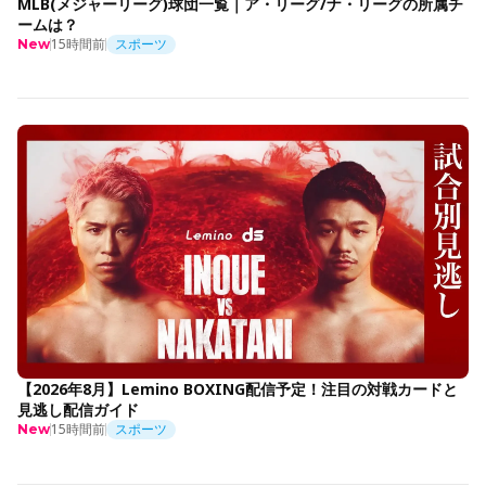
MLB(メジャーリーグ)球団一覧｜ア・リーグ/ナ・リーグの所属チ
ームは？
15時間前
スポーツ
New
【2026年8月】Lemino BOXING配信予定！注目の対戦カードと
見逃し配信ガイド
15時間前
スポーツ
New