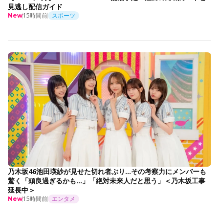
見逃し配信ガイド
15時間前
スポーツ
New
乃木坂46池田瑛紗が見せた切れ者ぶり…その考察力にメンバーも
驚く「頭良過ぎるかも…」「絶対未来人だと思う」＜乃木坂工事
延長中＞
15時間前
エンタメ
New