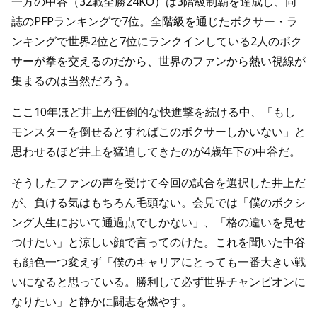
一方の中谷（32戦全勝24KO）は3階級制覇を達成し、同
誌のPFPランキングで7位。全階級を通じたボクサー・ラ
ンキングで世界2位と7位にランクインしている2人のボク
サーが拳を交えるのだから、世界のファンから熱い視線が
集まるのは当然だろう。
ここ10年ほど井上が圧倒的な快進撃を続ける中、「もし
モンスターを倒せるとすればこのボクサーしかいない」と
思わせるほど井上を猛追してきたのが4歳年下の中谷だ。
そうしたファンの声を受けて今回の試合を選択した井上だ
が、負ける気はもちろん毛頭ない。会見では「僕のボクシ
ング人生において通過点でしかない」、「格の違いを見せ
つけたい」と涼しい顔で言ってのけた。これを聞いた中谷
も顔色一つ変えず「僕のキャリアにとっても一番大きい戦
いになると思っている。勝利して必ず世界チャンピオンに
なりたい」と静かに闘志を燃やす。