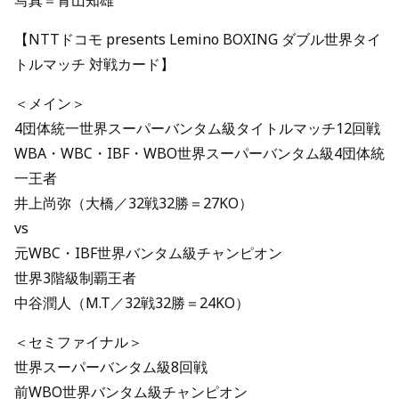
写真＝青山知雄
【NTTドコモ presents Lemino BOXING ダブル世界タイ
トルマッチ 対戦カード】
＜メイン＞
4団体統一世界スーパーバンタム級タイトルマッチ12回戦
WBA・WBC・IBF・WBO世界スーパーバンタム級4団体統
一王者
井上尚弥（大橋／32戦32勝＝27KO）
vs
元WBC・IBF世界バンタム級チャンピオン
世界3階級制覇王者
中谷潤人（M.T／32戦32勝＝24KO）
＜セミファイナル＞
世界スーパーバンタム級8回戦
前WBO世界バンタム級チャンピオン