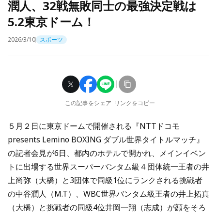
潤人、32戦無敗同士の最強決定戦は
5.2東京ドーム！
2026/3/10
スポーツ
この記事をシェア
リンクをコピー
５月２日に東京ドームで開催される『NTTドコモ
presents Lemino BOXING ダブル世界タイトルマッチ』
の記者会見が6日、都内のホテルで開かれ、メインイベン
トに出場する世界スーパーバンタム級４団体統一王者の井
上尚弥（大橋）と3団体で同級1位にランクされる挑戦者
の中谷潤人（M.T）、WBC世界バンタム級王者の井上拓真
（大橋）と挑戦者の同級4位井岡一翔（志成）が顔をそろ