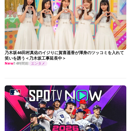
乃木坂46田村真佑のイジりに賀喜遥香が渾身のツッコミを入れて
笑いを誘う＜乃木坂工事延長中＞
14時間前
エンタメ
New